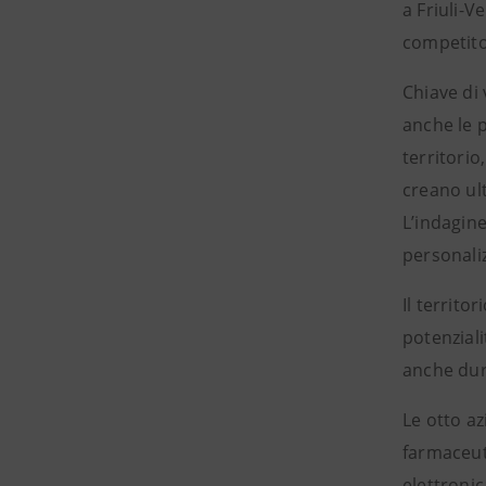
a Friuli-
competito
Chiave di 
anche le p
territorio
creano ul
L’indagine
personaliz
Il territo
potenziali
anche dura
Le otto a
farmaceuti
elettronic