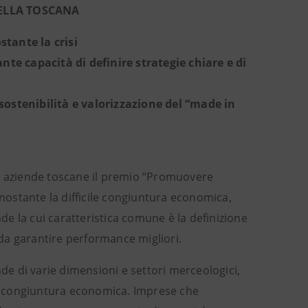
DELLA TOSCANA
tante la crisi
nte capacità di definire strategie chiare e di
sostenibilità e valorizzazione del “made in
o aziende toscane il premio “Promuovere
onostante la difficile congiuntura economica,
nde la cui caratteristica comune è la definizione
o da garantire performance migliori.
nde di varie dimensioni e settori merceologici,
lla congiuntura economica. Imprese che