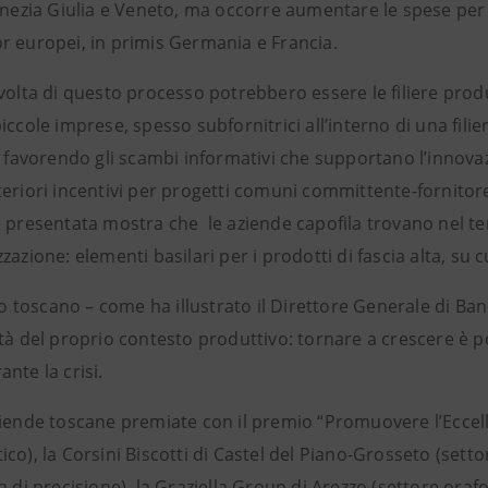
Venezia Giulia e Veneto, ma occorre aumentare le spese per
r europei, in primis Germania e Francia.
volta di questo processo potrebbero essere le filiere produt
iccole imprese, spesso subfornitrici all’interno di una filie
, favorendo gli scambi informativi che supportano l’innovaz
teriori incentivi per progetti comuni committente-fornitor
 presentata mostra che le aziende capofila trovano nel terri
zazione: elementi basilari per i prodotti di fascia alta, su 
rio toscano – come ha illustrato il Direttore Generale di Ba
tà del proprio contesto produttivo: tornare a crescere è p
nte la crisi.
ziende toscane premiate con il premio “Promuovere l’Eccel
co), la Corsini Biscotti di Castel del Piano-Grosseto (settor
a di precisione), la Graziella Group di Arezzo (settore orafo)