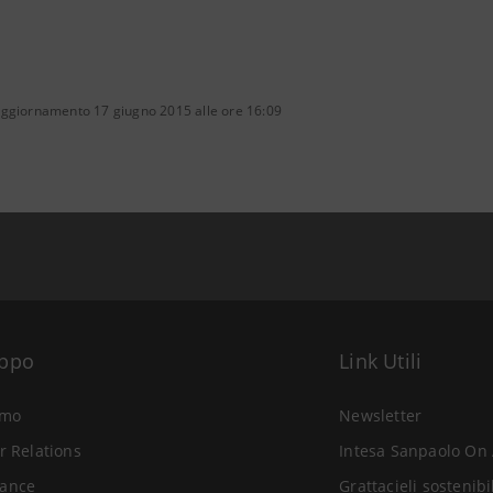
aggiornamento 17 giugno 2015 alle ore 16:09
uppo
Link Utili
amo
Newsletter
r Relations
Intesa Sanpaolo On 
ance
Grattacieli sostenibi