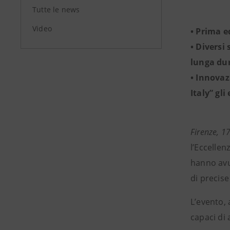
Tutte le news
Video
• Prima e
• Diversi
lunga du
• Innovaz
Italy” gl
Firenze, 1
l’Eccellen
hanno avut
di precise
L’evento, 
capaci di