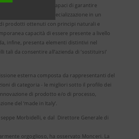
i produttivi antichi, capaci di garantire
Maria Novella ha una specializzazione in un
i prodotti ottenuti con principi naturali e
temporanea capacità di essere presente a livello
, infine, presenta elementi distintivi nel
 tali da consentire all’azienda di ‘sostituirsi’
issione esterna composta da rappresentanti del
i di categoria - le migliori sotto il profilo dei
e: innovazione di prodotto e/o di processo,
zione del ‘made in Italy’.
useppe Morbidelli, e dal Direttore Generale di
larmente orgoglioso, ha osservato Monceri. La