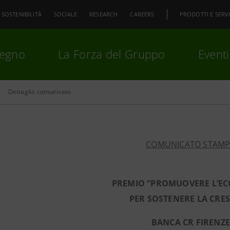
SOSTENIBILITÀ
SOCIALE
RESEARCH
CAREERS
PRODOTTI E SERVI
pegno
La Forza del Gruppo
Eventi
Dettaglio comunicato
premi
Invio
per cercare o
ESC
COMUNICATO STAM
PREMIO “PROMUOVERE L’EC
PER SOSTENERE LA CRES
BANCA CR FIRENZ