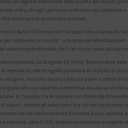
tano un segnale importante della qualità del tessuto prod
riale utile a chi ogni giorno si confronta nel complesso e
a che vanno quindi promossi e premiati.
i motivi Banca CR Firenze ed il Gruppo Intesa Sanpaolo han
za per sostenere la crescita”, una targa personalizzata pe
del valore imprenditoriale che il territorio riesce ad espri
alisi presentata da Gregorio De Felice, Responsabile della 
le imprese eccellenti significa puntare al risultato di una
e recupero, ma sono ancora i mercati esteri a offrire le mag
re grazie alla sua capacità competitiva, basata su un’eleva
azione. In Toscana, tra le imprese con domanda di brevetto
à di export, mentre gli esportatori tra chi non ha brevetti 
, mentre tra chi non ha brevetti il numero è pari soltanto a
 è rilevante, oltre il 55%, facendo posizionare la regione a