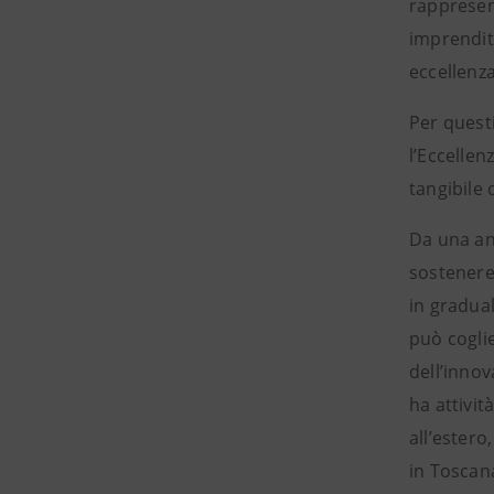
rappresen
imprendito
eccellenz
Per quest
l’Eccellen
tangibile 
Da una an
sostenere 
in gradual
può coglie
dell’innov
ha attivit
all’estero
in Toscana