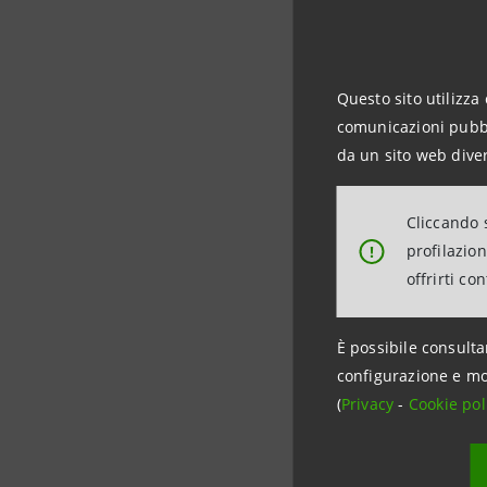
aerospazia
Maria Nove
Questo sito utilizza 
Abiogen Ph
comunicazioni pubbli
sistema n
da un sito web diver
esportazio
esporta al
Cliccando s
in Europa 
profilazio
!
societarie
offrirti co
è imposta 
affermando
È possibile consulta
distribuis
configurazione e mo
(
Privacy
-
Cookie pol
specializz
Spaziale I
longeva im