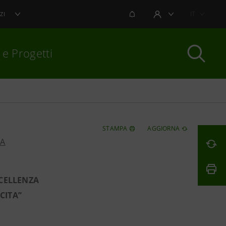
NOTIFICHE
IT
ZI
AREA UTENTE
 e Progetti
per chiudere
STAMPA
AGGIORNA
PA
CELLENZA
CITA”
E