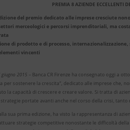
PREMIA 8 AZIENDE ECCELLENTI 
dizione del premio dedicato alle imprese cresciute nonos
 settori merceologici e percorsi imprenditoriali, ma costa
rata
ione di prodotto e di processo, internazionalizzazione, 
i elementi vincenti
7 giugno 2015
– Banca CR Firenze ha consegnato oggi a ott
za per sostenere la crescita”, dedicato alle imprese che, n
o la capacità di crescere e creare valore. Si tratta di azie
 strategie portate avanti anche nel corso della crisi, tant
alla sua prima edizione, ha visto la rappresentanza di azie
 attuare strategie competitive nonostante le difficoltà de