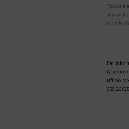
Toscana è 
sembrato 
tutte le 
Per infor
Gruppo I
Ufficio Me
055 2612