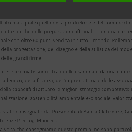
adattarsi alle esigenze del mercato pur mantenendo process
 qualità del prodotto; Officina Profumo - Farmaceutica S. 
 nicchia - quale quello della produzione e del commercio d
ricette tipiche delle preparazioni officinali – con una con
nale con oltre 60 punti vendita in tutto il mondo; Pellemoda
ella progettazione, del disegno e della stilistica dei modelli
ti delle grandi firme.
mprese premiate sono - tra quelle esaminate da una comm
demico, della finanza, dell'imprenditoria e delle associazion
e della capacità di attuare le migliori strategie competitiv
nalizzazione, sostenibilità ambientale e/o sociale, valorizza
 è stato consegnato dal Presidente di Banca CR Firenze, Gi
Firenze Pierluigi Monceri.
ima volta che consegniamo questo premio, ne sono partico