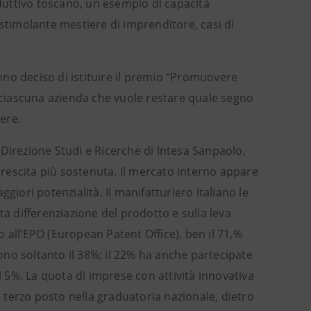
uttivo toscano, un esempio di capacità
 stimolante mestiere di imprenditore, casi di
no deciso di istituire il premio “Promuovere
r ciascuna azienda che vuole restare quale segno
mere.
Direzione Studi e Ricerche di Intesa Sanpaolo,
 crescita più sostenuta. Il mercato interno appare
giori potenzialità. Il manifatturiero italiano le
ta differenziazione del prodotto e sulla leva
 all’EPO (European Patent Office), ben il 71,%
sono soltanto il 38%; il 22% ha anche partecipate
l 5%. La quota di imprese con attività innovativa
l terzo posto nella graduatoria nazionale, dietro