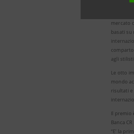
grado di 
un’elevata
mercato di
basati su 
internazio
comparto d
agli stilis
Le otto i
mondo acca
risultati 
internazio
Il premio
Banca CR 
“E’ la pr