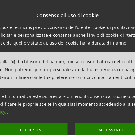
le), la Ludovico Martelli di Firenze (settore cosmetica e cu
Consenso all'uso di cookie
lla di Firenze (settore cosmetica e antiche preparazioni),
cookie tecnici e, previo consenso dell’utente, cookie di profilazione
arma, nata nel 1975, è attiva nella ricerca nel campo delle
citarie personalizzate e consente anche l'invio di cookie di "terz
ervoso e tumorali ed intende sostenere la crescita futura
so da quello visitato). L'uso dei cookie ha la durata di 1 anno.
ni; la famiglia Corsini è protagonista nella produzione ali
l’estero circa il 40% del fatturato, di cui ben il 65% nel Reg
ulla [x] di chiusura del banner, non acconsenti all’uso dei cookie
e nel mondo nel mercato dei laser e si distingue tra l’altro
ne. Non potremo, perciò, personalizzare la tua esperienza di navi
 che ha garantito la presenza sui mercati internazionali cre
ntenuti in linea con le tue preferenze o i tuoi comportamenti onli
come una delle principali realtà del settore orafo diventa
si sui mercati esteri (90% del fatturato), in particolare s
re l'informativa estesa, prestare o meno il consenso ai cookie o p
ce, loca e appalta sistemi e sotto-sistemi per la ricerca spa
dificare le proprie scelte in qualsiasi momento accedendo alla s
icy
).
ati le ha consentito di partecipare a molti programmi dell’
taliana (ASI), collaborando con Russia, Giappone e Cina; Lu
PIÙ OPZIONI
ACCONSENTO
presa italiana di prodotti per la rasatura, iscritta nel regi