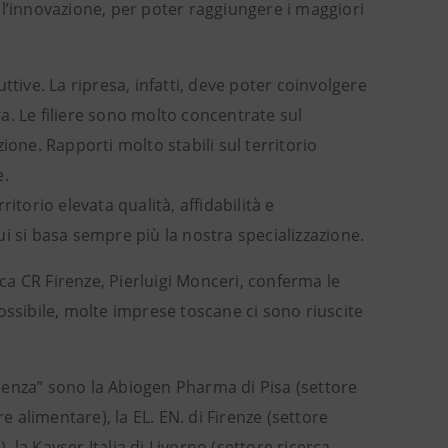
 l’innovazione, per poter raggiungere i maggiori
tive. La ripresa, infatti, deve poter coinvolgere
ra. Le filiere sono molto concentrate sul
ione. Rapporti molto stabili sul territorio
e.
torio elevata qualità, affidabilità e
cui si basa sempre più la nostra specializzazione.
nca CR Firenze, Pierluigi Monceri, conferma le
ossibile, molte imprese toscane ci sono riuscite
lenza” sono la Abiogen Pharma di Pisa (settore
e alimentare), la EL. EN. di Firenze (settore
, la Kayser Italia di Livorno (settore ricerca