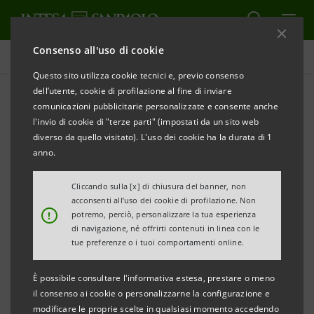
Consenso all'uso di cookie
Comunicati stampa
Questo sito utilizza cookie tecnici e, previo consenso
dell’utente, cookie di profilazione al fine di inviare
STAMPA
AGGIORNA
comunicazioni pubblicitarie personalizzate e consente anche
COMUNICATO STAMPA
l'invio di cookie di "terze parti" (impostati da un sito web
diverso da quello visitato). L'uso dei cookie ha la durata di 1
CR UMBRIA:
anno.
MONITOR DEI DISTRETTI DELL’UMBRIA
Cliccando sulla [x] di chiusura del banner, non
• Realizzato dalla Direzione Studi e Ricerche di
acconsenti all’uso dei cookie di profilazione. Non
!
potremo, perciò, personalizzare la tua esperienza
Intesa Sanpaolo per CR Umbria
di navigazione, né offrirti contenuti in linea con le
tue preferenze o i tuoi comportamenti online.
• Dati al 31/03/2015
È possibile consultare l'informativa estesa, prestare o meno
Spoleto, 16 luglio 2015
– Nel primo trimestre del 2015 i
il consenso ai cookie o personalizzarne la configurazione e
distretti dell’Umbria mantengono un profilo di
modificare le proprie scelte in qualsiasi momento accedendo