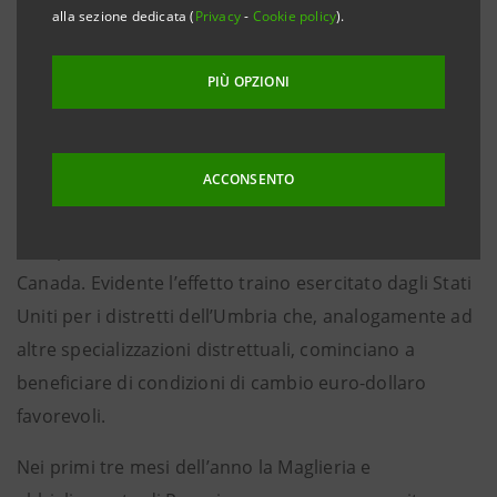
crescita (+5,3%) registrando risultati superiori
alla sezione dedicata (
Privacy
-
Cookie policy
).
rispetto alle performance della media dei distretti
italiani (+3%). Il contributo maggiore alla crescita dei
PIÙ OPZIONI
distretti umbri è venuto principalmente da Stati Uniti
Francia, Germania, Giappone, Paesi Bassi. La buona
ACCONSENTO
performance su questi mercati ha compensato le
perdite subite in alcune importanti mete commerciali
e, in particolare, in Svizzera, Federazione Russa e
Canada. Evidente l’effetto traino esercitato dagli Stati
Uniti per i distretti dell’Umbria che, analogamente ad
altre specializzazioni distrettuali, cominciano a
beneficiare di condizioni di cambio euro-dollaro
favorevoli.
Nei primi tre mesi dell’anno la Maglieria e