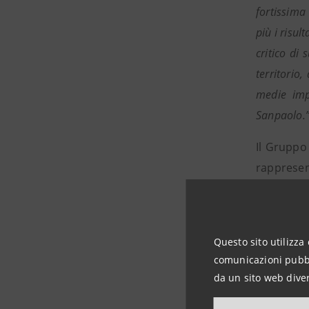
fortissima 
più i risul
critico di
territorio
medie impr
Sanpaolo.
Il Gruppo 
rapprese
strategica
Il Gruppo 
Questo sito utilizza 
ed è in gr
comunicazioni pubbli
italiane.
da un sito web diver