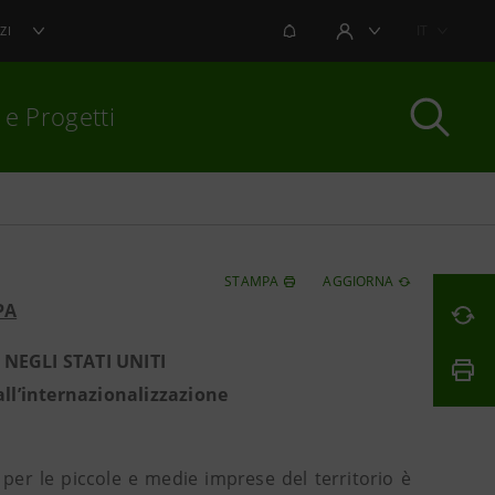
NOTIFICHE
IT
ZI
AREA UTENTE
 e Progetti
per chiudere
STAMPA
AGGIORNA
PA
NEGLI STATI UNITI
ll’internazionalizzazione
i per le piccole e medie imprese del territorio è