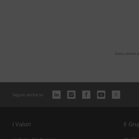
Data ultimo a
Seguici anche su
I Valori
Il Gr