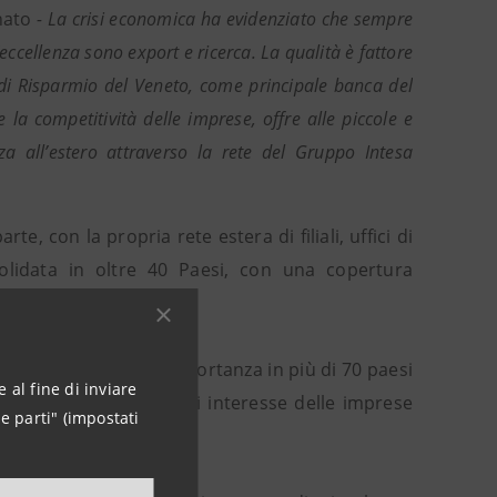
nato
- La crisi economica ha evidenziato che sempre
l’eccellenza sono export e ricerca. La qualità è fattore
 di Risparmio del Veneto, come principale banca del
la competitività delle imprese, offre alle piccole e
za all’estero attraverso la rete del Gruppo Intesa
e, con la propria rete estera di filiali, uffici di
lidata in oltre 40 Paesi, con una copertura
rica.
inanziari di primaria importanza in più di 70 paesi
 al fine di inviare
i i principali mercati di interesse delle imprese
e parti" (impostati