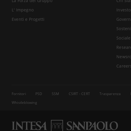
La Forza del Gruppo
Chi Si
L' Impegno
Investo
Eventi e Progetti
Govern
Sosteni
Sociale
Resear
Newsr
Career
Fornitori
PSD
SSM
CSIRT - CERT
Trasparenza
Whistleblowing