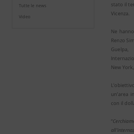
stato il t
Tutte le news
Vicenza.
Video
Ne hanno 
Renzo Sim
Guelpa, 
Internazi
New York,
L’obiettiv
un’area i
con il dol
“
Cerchiam
all’intern