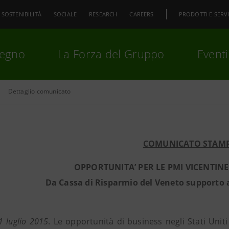
SOSTENIBILITÀ
SOCIALE
RESEARCH
CAREERS
PRODOTTI E SERVI
pegno
La Forza del Gruppo
Eventi
Dettaglio comunicato
premi
Invio
per cercare o
ESC
COMUNICATO STAM
OPPORTUNITA’ PER LE PMI VICENTINE 
Da Cassa di Risparmio del Veneto supporto a
1 luglio 2015
. Le opportunità di business negli Stati Unit