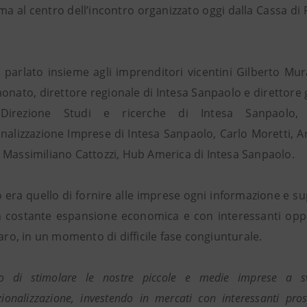
ema al centro dell’incontro organizzato oggi dalla Cassa di
parlato insieme agli imprenditori vicentini Gilberto Mu
onato, direttore regionale di Intesa Sanpaolo e direttore 
Direzione Studi e ricerche di Intesa Sanpaolo, M
onalizzazione Imprese di Intesa Sanpaolo, Carlo Moretti, 
 Massimiliano Cattozzi, Hub America di Intesa Sanpaolo.
o era quello di fornire alle imprese ogni informazione e su
n costante espansione economica e con interessanti oppo
laro, in un momento di difficile fase congiunturale.
o di stimolare le nostre piccole e medie imprese a sv
azionalizzazione, investendo in mercati con interessanti pro