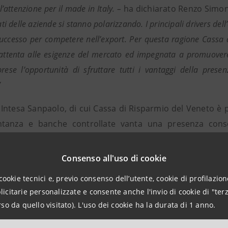
l’attenzione per il made in Italy. –
ha dichiarato Renzo Simo
tati delle aziende si stanno polarizzando. I principali drivers del
 successo per competere nell’export. Per questa ragione Cassa
, attenta alle esigenze del mercato ed impegnata a promuovere 
ese l’opportunità di sfruttare tutti i vantaggi della presen
”
Intesa Sanpaolo, di cui Cassa di Risparmio del Veneto è part
ntanza e banche controllate vanta una presenza conso
 in Europa centro-orientale, in Medio Oriente e nel Nord Af
Consenso all'uso di cookie
ha inoltre attivato accordi di collaborazione con istituti f
cookie tecnici e, previo consenso dell’utente, cookie di profilazione
ado di offrire supporto operativo e servizi in loco in tutt
citarie personalizzate e consente anche l'invio di cookie di "terz
so da quello visitato). L'uso dei cookie ha la durata di 1 anno.