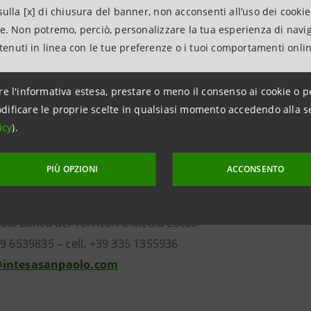
npaolo offre una struttura dedicata all’internazionalizzaz
ulla [x] di chiusura del banner, non acconsenti all’uso dei cookie
’accesso ai mercati esteri per le imprese italiane. Un tea
ne. Non potremo, perciò, personalizzare la tua esperienza di navi
i in Paesi esteri e forniscono consulenza qualificata alle
ntenuti in linea con le tue preferenze o i tuoi comportamenti onli
, che programmano di costruire una rete distributiva o pr
steri con una presenza digitale. Cinque desk geografici (A
re l'informativa estesa, prestare o meno il consenso ai cookie o p
 supporto degli specialisti che nelle filiali imprese 
dificare le proprie scelte in qualsiasi momento accedendo alla s
a sull’internazionalizzazione, assicurando assistenza, tempest
icy
).
azioni
PIÙ OPZIONI
ACCONSENTO
anpaolo
dia Banca dei Territori e Media Locali
49 6539835 – cell. +39 335 1355936
intesasanpaolo.com