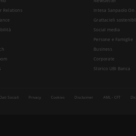
amo
Newsletter
r Relations
Intesa Sanpaolo On 
ance
Grattacieli sostenibi
bilità
Social media
Persone e Famiglie
ch
Business
oom
Corporate
s
Storico UBI Banca
Dati Sociali
Privacy
Cookies
Disclaimer
AML - CFT
Dic