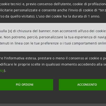
istiche italiane e straniere e impongono il marchio come u
cookie tecnici e, previo consenso dell’utente, cookie di profilazione
successi ciclistici internazionali e alla continua introduzione
citarie personalizzate e consente anche l'invio di cookie di "terz
 all’estero, dove esporta l’80% della produzione. At
so da quello visitato). L'uso dei cookie ha la durata di 1 anno.
a e di alluminio, da corsa, mountain-bike, da cronometro, 
tte è dedicata per il 75% ai modelli da corsa e la restante 
ulla [x] di chiusura del banner, non acconsenti all’uso dei cookie
ne. Non potremo, perciò, personalizzare la tua esperienza di navi
ntenuti in linea con le tue preferenze o i tuoi comportamenti onli
aterstone abbiamo sviluppato uno spazio espositivo aperto e co
imprese ospiti possono raccontarsi, incontrare altre realtà impr
re l'informativa estesa, prestare o meno il consenso ai cookie o p
udiare nuove opportunità di business internazionali –
affer
dificare le proprie scelte in qualsiasi momento accedendo alla s
g di Intesa Sanpaolo
– Dall’11 maggio a oggi, The Waters
icy
).
 e settori merceologici, ma che condividono una produzione di q
riale di successo. Voglio anche ricordare che oltre alle impres
PIÙ OPZIONI
ACCONSENTO
ettacolo di elevata qualità”.