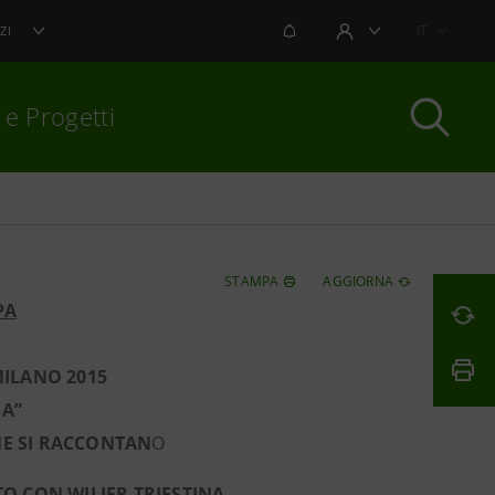
NOTIFICHE
IT
ZI
AREA UTENTE
 e Progetti
per chiudere
STAMPA
AGGIORNA
PA
MILANO 2015
SA”
NE SI RACCONTAN
O
O CON WILIER TRIESTINA