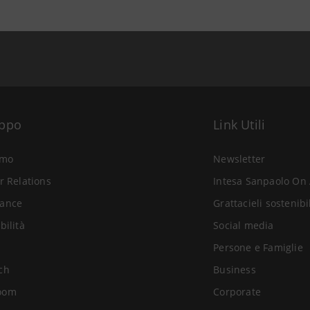
uppo
Link Utili
amo
Newsletter
r Relations
Intesa Sanpaolo On 
ance
Grattacieli sostenibi
bilità
Social media
Persone e Famiglie
ch
Business
oom
Corporate