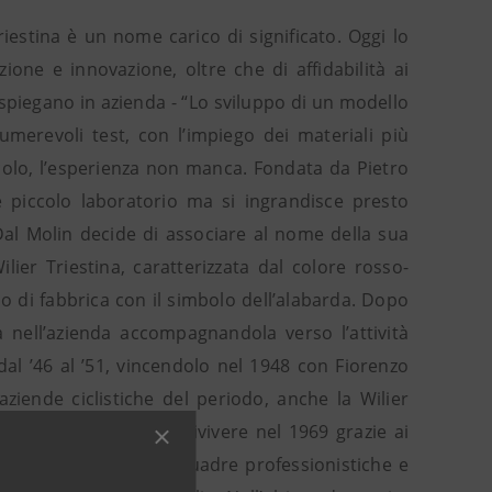
Triestina è un nome carico di significato. Oggi lo
izione e innovazione, oltre che di affidabilità ai
 spiegano in azienda - “Lo sviluppo di un modello
umerevoli test, con l’impiego dei materiali più
secolo, l’esperienza non manca. Fondata da Pietro
 piccolo laboratorio ma si ingrandisce presto
Dal Molin decide di associare al nome della sua
ilier Triestina, caratterizzata dal colore rosso-
io di fabbrica con il simbolo dell’alabarda. Dopo
 nell’azienda accompagnandola verso l’attività
dal ’46 al ’51, vincendolo nel 1948 con Fiorenzo
ziende ciclistiche del periodo, anche la Wilier
oriosa storia torna a rivivere nel 1969 grazie ai
ciclette a decine di squadre professionistiche e