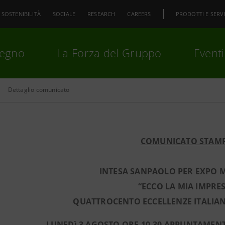
SOSTENIBILITÀ
SOCIALE
RESEARCH
CAREERS
PRODOTTI E SERVI
pegno
La Forza del Gruppo
Eventi
Dettaglio comunicato
premi
Invio
per cercare o
ESC
COMUNICATO STAM
INTESA SANPAOLO PER EXPO 
“ECCO LA MIA IMPRE
QUATTROCENTO ECCELLENZE ITALIA
LUNEDì 3 AGOSTO ORE 10,30 APPUNTAMENT