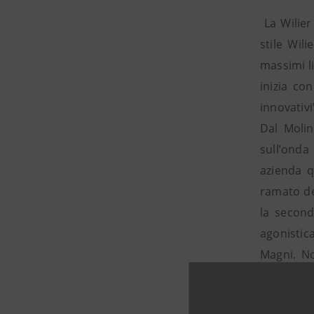
La Wilier 
stile Wili
massimi li
inizia co
innovativ
Dal Molin
sull’onda
azienda qu
ramato de
la second
agonistic
Magni. No
subisce l
fratelli 