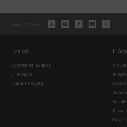
Seguici anche su
I Valori
Il Gr
La Forza del Gruppo
Chi Si
L' Impegno
Investo
Eventi e Progetti
Govern
Sosteni
Sociale
Resear
Newsr