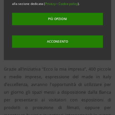
alla sezione dedicata (
Privacy
-
Cookie policy
).
Venezia Giulia presentano in Expo Milano 2015 i
propri prodotti e progetti d’eccellenza, finalizzati alla
PIÙ OPZIONI
tutela, alla promozione e alla valorizzazione del
territorio. L’appuntamento è in calendario venerdì 25
settembre e sarà ospitato all’interno di “The
ACCONSENTO
Waterstone”, lo spazio espositivo di Intesa Sanpaolo
in Expo 2015.
Grazie all’iniziativa “Ecco la mia impresa”, 400 piccole
e medie imprese, espressione del made in Italy
d’eccellenza, avranno l’opportunità di utilizzare per
un giorno gli spazi messi a disposizione dalla Banca
per presentarsi ai visitatori con esposizioni di
prodotti o proiezione di filmati, oppure per