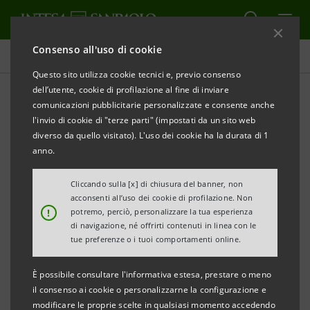
Consenso all'uso di cookie
Comunicati stampa
Questo sito utilizza cookie tecnici e, previo consenso
dell’utente, cookie di profilazione al fine di inviare
STAMPA
AGGIORNA
comunicazioni pubblicitarie personalizzate e consente anche
COMUNICATO STAMPA
l'invio di cookie di "terze parti" (impostati da un sito web
diverso da quello visitato). L'uso dei cookie ha la durata di 1
VILLE VENETE E CASTELLI FRIULI VENEZIA GIULIA
anno.
SI PRESENTANO IN EXPO 2015,
OSPITI DI INTESA SANPAOLO
Cliccando sulla [x] di chiusura del banner, non
acconsenti all’uso dei cookie di profilazione. Non
!
potremo, perciò, personalizzare la tua esperienza
GRAZIE ALL’INIZIATIVA “ECCO LA MIA IMPRESA”,
di navigazione, né offrirti contenuti in linea con le
400 ECCELLENZE ITALIANE SI RACCONTANO
tue preferenze o i tuoi comportamenti online.
ALL’INTERNO DELLO SPAZIO ESPOSITIVO DI INTESA
È possibile consultare l'informativa estesa, prestare o meno
SANPAOLO
il consenso ai cookie o personalizzarne la configurazione e
modificare le proprie scelte in qualsiasi momento accedendo
Milano, 24 settembre 2015
. Ville Venete e Castelli Friuli