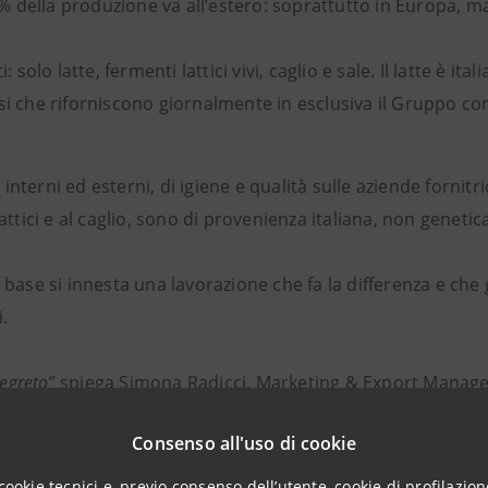
20% della produzione va all’estero: soprattutto in Europa,
: solo latte, fermenti lattici vivi, caglio e sale. Il latte è i
i che riforniscono giornalmente in esclusiva il Gruppo con
i, interni ed esterni, di igiene e qualità sulle aziende fornit
attici e al caglio, sono di provenienza italiana, non gene
base si innesta una lavorazione che fa la differenza e che
.
segreto
” spiega Simona Radicci, Marketing & Export Manage
ie produttive d’avanguardia che ci consentono di mantenere cos
Consenso all'uso di cookie
vanta le più importanti certificazioni di qualità nazionali e 
cookie tecnici e, previo consenso dell’utente, cookie di profilazione