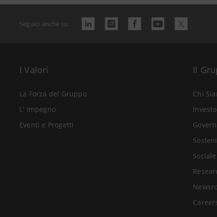
Seguici anche su
I Valori
Il Gr
La Forza del Gruppo
Chi Si
L' Impegno
Investo
Eventi e Progetti
Govern
Sosteni
Sociale
Resear
Newsr
Career