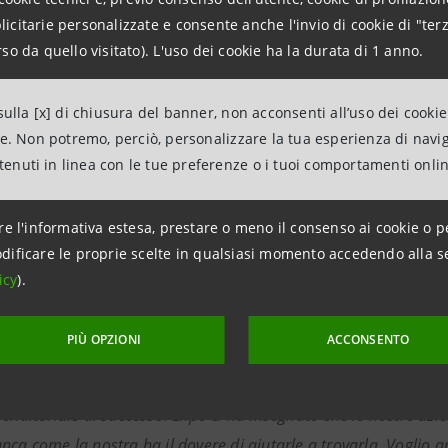
ione ed esperienza siano i punti forti del Gruppo è dimostr
citarie personalizzate e consente anche l'invio di cookie di "terz
so da quello visitato). L'uso dei cookie ha la durata di 1 anno.
riginaria di Gioia del Colle, in Puglia, patria di nobili forma
 dove comincia a lavorare unendo appunto la tradizione e l
montese.
ulla [x] di chiusura del banner, non acconsenti all’uso dei cookie
ne. Non potremo, perciò, personalizzare la tua esperienza di navi
ntenuti in linea con le tue preferenze o i tuoi comportamenti onli
informazioni sul sito
www.caseificiopugliese.com
.
***
re l'informativa estesa, prestare o meno il consenso ai cookie o p
dificare le proprie scelte in qualsiasi momento accedendo alla s
aterstone abbiamo sviluppato uno spazio espositivo aperto e coi
icy
).
imprese ospiti possono raccontarsi, incontrare altre realtà impr
diare nuove opportunità di business internazionali
– afferma
PIÙ OPZIONI
ACCONSENTO
osta e Liguria di Intesa Sanpaolo
–
Da maggio ad oggi, The 
ioni e settori merceologici, ma che condividono una produzione d
renditoriale di successo. Expo ci ha insegnato che le nostre az
ca come la nostra ha il dovere di aiutarle a trovarla. Voglio anc