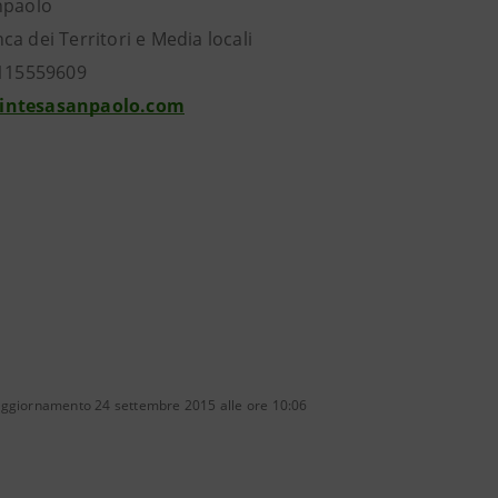
npaolo
a dei Territori e Media locali
0115559609
intesasanpaolo.com
aggiornamento 24 settembre 2015 alle ore 10:06