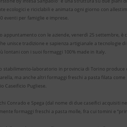
stone by Intesa Sanpaolo” è una struttura su due piani di 
e ecologici e riciclabili e animata ogni giorno con allesti
50 eventi per famiglie e imprese.
mo appuntamento con le aziende, venerdì 25 settembre, è
che unisce tradizione e sapienza artigianale a tecnologie
ù lontani con i suoi formaggi 100% made in Italy.
uo stabilimento-laboratorio in provincia di Torino produce o
rella, ma anche altri formaggi freschi a pasta filata come 
o Caseificio Pugliese.
chi Conrado e Spega (dal nome di due caseifici acquisiti n
mente formaggi freschi a pasta molle, fra cui tomini e “pri