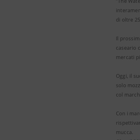
“The Water
interament
di oltre 2
Il prossi
caseario 
mercati pi
Oggi, il s
solo mozza
col marchi
Con i mar
rispettiva
mucca.