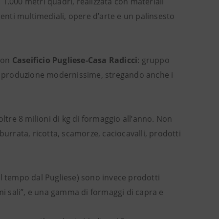
1.000 metri quadri, realizzata con materiali
menti multimediali, opere d’arte e un palinsesto
 con
Caseificio Pugliese-Casa Radicci
: gruppo
 di produzione modernissime, stregando anche i
ltre 8 milioni di kg di formaggio all’anno. Non
burrata, ricotta, scamorze, caciocavalli, prodotti
el tempo dal Pugliese) sono invece prodotti
mi sali”, e una gamma di formaggi di capra e