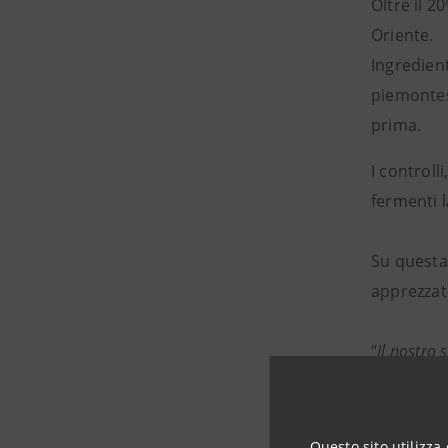
Oltre il 
Oriente.
Ingredienti
piemontes
prima.
I controll
fermenti l
Su questa 
apprezzati
“
Il nostro 
e tecnolog
L’azienda 
Questo sito utilizza 