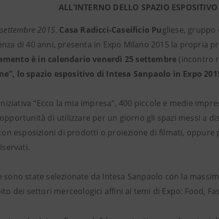
ALL’INTERNO DELLO SPAZIO ESPOSITIVO
 settembre 2015
.
Casa Radicci-Caseificio Pu
gliese, gruppo
nza di 40 anni, presenta in Expo Milano 2015 la propria pr
amento è in calendario venerdì 25 settembre
(incontro r
e”, lo spazio espositivo di Intesa Sanpaolo in Expo 201
’iniziativa “Ecco la mia impresa”, 400 piccole e medie impre
opportunità di utilizzare per un giorno gli spazi messi a d
 con esposizioni di prodotti o proiezione di filmati, oppure
iservati.
 sono state selezionate da Intesa Sanpaolo con la massima 
ito dei settori merceologici affini ai temi di Expo: Food, Fa