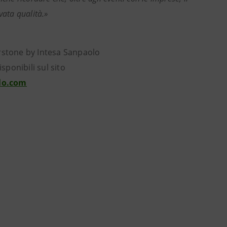
vata qualità.»
rstone by Intesa Sanpaolo
isponibili sul sito
lo.com