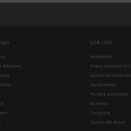
uppo
Link Utili
amo
Newsletter
r Relations
Intesa Sanpaolo On 
ance
Grattacieli sostenibi
bilità
Social media
Persone e Famiglie
ch
Business
oom
Corporate
s
Storico UBI Banca