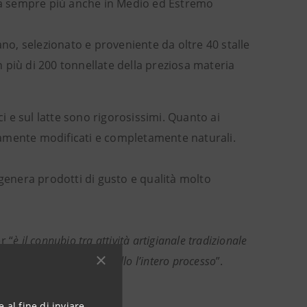
 ma sempre più anche in Medio ed Estremo
taliano, selezionato e proveniente da oltre 40 stalle
 più di 200 tonnellate della preziosa materia
rici e sul latte sono rigorosissimi. Quanto ai
ticamente modificati e completamente naturali.
 genera prodotti di gusto e qualità molto
r “
è il connubio tra attività artigianale tradizionale
tantemente sotto controllo l’intero processo
”.
internazionali.
 al fine di inviare