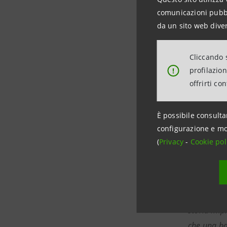
Che tradiz
comunicazioni pubbli
da un sito web diver
Radicci, o
Piemonte,
latte pie
Cliccando s
profilazio
!
offrirti co
Maggiori 
È possibile consulta
configurazione e mo
«Con The W
(
Privacy
-
Cookie pol
cui le 400 
nonché stu
Valle d’A
per dimens
storia imp
che una ban