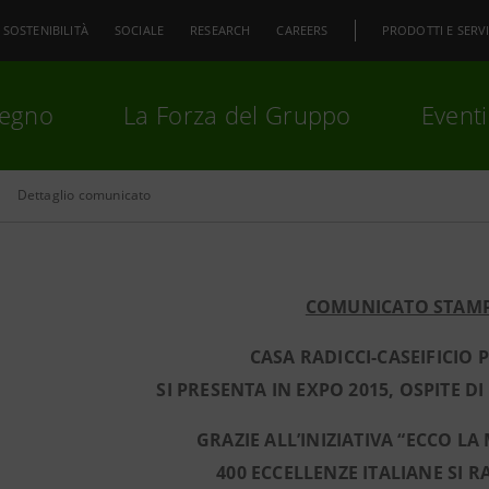
SOSTENIBILITÀ
SOCIALE
RESEARCH
CAREERS
PRODOTTI E SERVI
pegno
La Forza del Gruppo
Eventi
Dettaglio comunicato
premi
Invio
per cercare o
ESC
COMUNICATO STAM
CASA RADICCI-CASEIFICIO 
SI PRESENTA IN EXPO 2015, OSPITE D
GRAZIE ALL’INIZIATIVA “ECCO LA
400 ECCELLENZE ITALIANE SI