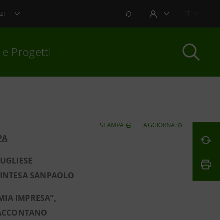
NOTIFICHE
IT
ZI
AREA UTENTE
 e Progetti
per chiudere
STAMPA
AGGIORNA
PA
PUGLIESE
I INTESA SANPAOLO
 MIA IMPRESA”,
 RACCONTANO