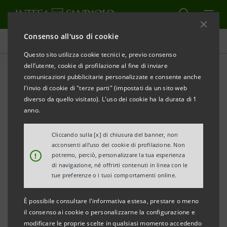
Consenso all'uso di cookie
Comunicati stampa
Questo sito utilizza cookie tecnici e, previo consenso
dell’utente, cookie di profilazione al fine di inviare
STAMPA
AGGIORNA
comunicazioni pubblicitarie personalizzate e consente anche
COMUNICATO STAMPA
l'invio di cookie di "terze parti" (impostati da un sito web
diverso da quello visitato). L'uso dei cookie ha la durata di 1
INTESA SANPAOLO PER EXPO MILANO 2015
anno.
“ECCO LA MIA IMPRESA”
Cliccando sulla [x] di chiusura del banner, non
QUATTROCENTO ECCELLENZE ITALIANE SI
acconsenti all’uso dei cookie di profilazione. Non
!
potremo, perciò, personalizzare la tua esperienza
RACCONTANO
di navigazione, né offrirti contenuti in linea con le
tue preferenze o i tuoi comportamenti online.
GIOVEDì 8 OTTOBRE APPUNTAMENTO CON IL
CONSORZIO DEL PROSCIUTTO DI SAN DANIELE
È possibile consultare l'informativa estesa, prestare o meno
il consenso ai cookie o personalizzarne la configurazione e
modificare le proprie scelte in qualsiasi momento accedendo