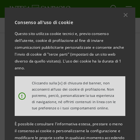
Consenso all'uso di cookie
Comunicati stampa
Questo sito utilizza cookie tecnici e, previo consenso
dell’utente, cookie di profilazione al fine di inviare
STAMPA
AGGIORNA
comunicazioni pubblicitarie personalizzate e consente anche
COMUNICATO STAMPA
l'invio di cookie di "terze parti" (impostati da un sito web
diverso da quello visitato). L'uso dei cookie ha la durata di 1
NASCE LA “RETE DEI VINI DELL’ALTA TOSCANA”,
anno.
PRIMO PASSO DI UN PERCORSO
A SUPPORTO DELLA COMPETITIVITÀ DEL
Cliccando sulla [x] di chiusura del banner, non
acconsenti all’uso dei cookie di profilazione. Non
TERRITORIO
!
potremo, perciò, personalizzare la tua esperienza
di navigazione, né offrirti contenuti in linea con le
tue preferenze o i tuoi comportamenti online.
Pistoia, 9 ottobre 2015
– Una rete per accrescere la
È possibile consultare l'informativa estesa, prestare o meno
capacità delle imprese vitivinicole dell’Alta Toscana
il consenso ai cookie o personalizzarne la configurazione e
nell’assicurare la qualità dei propri prodotti e per
modificare le proprie scelte in qualsiasi momento accedendo