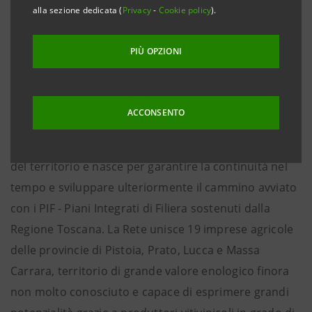
supportare la competitività sui mercati nazionali ed
alla sezione dedicata (
Privacy
-
Cookie policy
).
internazionali. Questo l’obiettivo della prima Rete
Viticoltori dell’Alta Toscana, nata e presentata oggi
PIÙ OPZIONI
nella sede di Cassa di Risparmio di Pistoia e della
Lucchesia, che ha costantemente sostenuto questo
progetto.
ACCONSENTO
La Rete punta a divenire un modello per le altre filiere
del territorio e nasce per garantire la continuità nel
tempo e sviluppare ulteriormente il cammino avviato
con i PIF - Piani Integrati di Filiera sostenuti dalla
Regione Toscana. La Rete unisce 19 imprese agricole
delle provincie di Pistoia, Prato, Lucca e Massa
Carrara, territorio di grande valore enologico finora
non molto conosciuto e capace di esprimere grandi