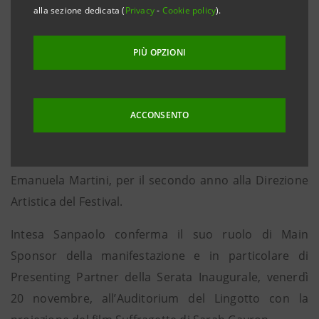
alla sezione dedicata (
Privacy
-
Cookie policy
).
intende offrire un contributo attivo per lo sviluppo
culturale e civile della sua comunità.
PIÙ OPZIONI
L’edizione di quest’anno ospita un’interessante
retrospettiva dedicata alle Cose che verranno, agli
scenari futuri come sono stati immaginati dal cinema
ACCONSENTO
di fantascienza e dagli autori che hanno descritto il
mondo dei decenni a loro successivi, curata da
Emanuela Martini, per il secondo anno alla Direzione
Artistica del Festival.
Intesa Sanpaolo conferma il suo ruolo di Main
Sponsor della manifestazione e in particolare di
Presenting Partner della Serata Inaugurale, venerdì
20 novembre, all’Auditorium del Lingotto con la