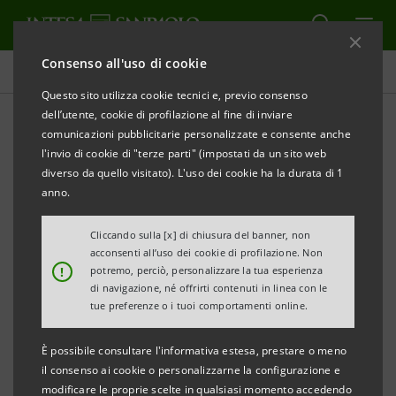
Consenso all'uso di cookie
Comunicati stampa
Questo sito utilizza cookie tecnici e, previo consenso
dell’utente, cookie di profilazione al fine di inviare
STAMPA
AGGIORNA
comunicazioni pubblicitarie personalizzate e consente anche
INTESA SANPAOLO MAIN SPONSOR DEL 33^ TORINO
l'invio di cookie di "terze parti" (impostati da un sito web
FILM FESTIVAL
diverso da quello visitato). L'uso dei cookie ha la durata di 1
anno.
Torino, 10 novembre 2015 – Intesa Sanpaolo ha
rinnovato il proprio sostegno alla 33^ edizione del
Cliccando sulla [x] di chiusura del banner, non
acconsenti all’uso dei cookie di profilazione. Non
Torino Film Festival, in programma dal 20 al 28
!
potremo, perciò, personalizzare la tua esperienza
novembre. Riconosciuto come uno degli
di navigazione, né offrirti contenuti in linea con le
tue preferenze o i tuoi comportamenti online.
appuntamenti culturali più interessanti sviluppati a
Torino, il TFF è una delle iniziative culturali che la
È possibile consultare l'informativa estesa, prestare o meno
Banca ha scelto di sostenere per riaffermare la
il consenso ai cookie o personalizzarne la configurazione e
modificare le proprie scelte in qualsiasi momento accedendo
centralità del suo rapporto con la città di Torino, a cui