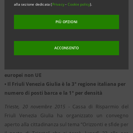
alla sezione dedicata (
Privacy
-
Cookie policy
).
assessore alle Infrastrutture Regione FVG
PIÙ OPZIONI
• Trieste 1° porto italiano per volume di tonnellate
• Il 32,6% dell’import-export del Friuli Venezia
Giulia viaggia per mare (6 miliardi circa nel 2014).
ACCONSENTO
• Le nuove e principali direttrici strategiche per il
Friuli Venezia Giulia sono l’ Asia Orientale e i Paesi
europei non UE
• Il Friuli Venezia Giulia è la 3° regione italiana per
numero di posti barca e la 1° per densità
Trieste, 20 novembre 2015
- Cassa di Risparmio del
Friuli Venezia Giulia ha organizzato un convegno
aperto alla cittadinanza sul tema “Orizzonti e sfide per