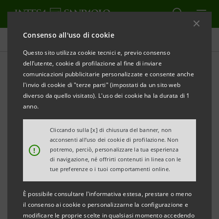
Consenso all'uso di cookie
Comunicati stampa
Questo sito utilizza cookie tecnici e, previo consenso
dell’utente, cookie di profilazione al fine di inviare
STAMPA
AGGIORNA
comunicazioni pubblicitarie personalizzate e consente anche
l'invio di cookie di "terze parti" (impostati da un sito web
“ORIZZONTI E SFIDE PER IL PORTO DI TRIESTE”
diverso da quello visitato). L'uso dei cookie ha la durata di 1
anno.
Cassa di Risparmio del Friuli Venezia Giulia
promuove un incontro aperto alla cittadinanza
Cliccando sulla [x] di chiusura del banner, non
acconsenti all’uso dei cookie di profilazione. Non
che vuole offrire spunti di riflessione sul futuro del
!
potremo, perciò, personalizzare la tua esperienza
porto di Trieste.
di navigazione, né offrirti contenuti in linea con le
tue preferenze o i tuoi comportamenti online.
Verrà presentato il report di SRM (Studi Ricerche
Mezzogiorno) su “Rischi e opportunità al centro del
È possibile consultare l'informativa estesa, prestare o meno
Mediterraneo” con un focus sul porto di Trieste
il consenso ai cookie o personalizzarne la configurazione e
modificare le proprie scelte in qualsiasi momento accedendo
Previsto l’intervento di Mariagrazia Santoro,