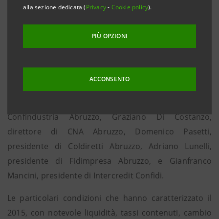
alla sezione dedicata (
Privacy
-
Cookie policy
).
Queste le caratteristiche dell’iniziativa Crescere in
Abruzzo con le imprese messa a punto dalla banca e
PIÙ OPZIONI
presentata oggi all’assessore all’agricoltura della
Regione Abruzzo Dino Pepe da Roberto Dal Mas,
direttore generale di Banca dell’Adriatico, alla
ACCONSENTO
presenza anche dei vertici delle principali associazioni
di categoria fra cui Agostino Ballone, presidente di
Confindustria Abruzzo, Graziano Di Costanzo,
direttore di CNA Abruzzo, Domenico Pasetti,
presidente di Coldiretti Abruzzo, Adriano Lunelli,
presidente di Fidimpresa Abruzzo, e Gianfranco
Mancini, presidente di Intercredit Confidi.
Le particolari condizioni che hanno caratterizzato il
2015, con notevole liquidità, tassi contenuti, cambio