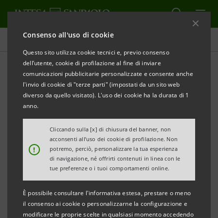
Consenso all'uso di cookie
Comunicati stampa
Questo sito utilizza cookie tecnici e, previo consenso
dell’utente, cookie di profilazione al fine di inviare
STAMPA
AGGIORNA
comunicazioni pubblicitarie personalizzate e consente anche
l'invio di cookie di "terze parti" (impostati da un sito web
CRESCERE IN ABRUZZO CON LE IMPRESE
diverso da quello visitato). L'uso dei cookie ha la durata di 1
anno.
• Da Banca dell’Adriatico 300 milioni a supporto
delle imprese abruzzesi
Cliccando sulla [x] di chiusura del banner, non
acconsenti all’uso dei cookie di profilazione. Non
!
potremo, perciò, personalizzare la tua esperienza
Pescara, 2 marzo 2016.
Banca dell’Adriatico
di navigazione, né offrirti contenuti in linea con le
scommette sulla crescita delle imprese abruzzesi e
tue preferenze o i tuoi comportamenti online.
mette a disposizione 300 milioni per finanziare
È possibile consultare l'informativa estesa, prestare o meno
progetti di investimento, migliorare l’assetto
il consenso ai cookie o personalizzarne la configurazione e
creditizio e sostenere la liquidità aziendale.
modificare le proprie scelte in qualsiasi momento accedendo