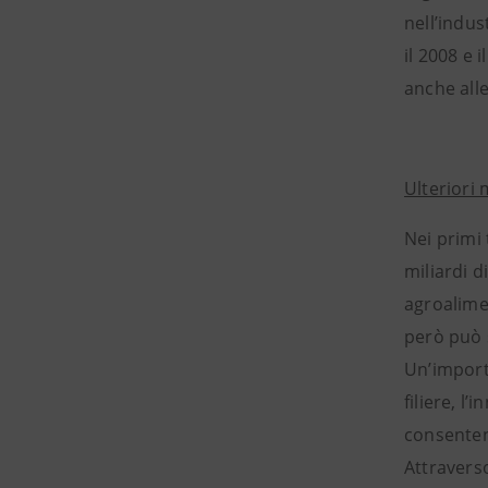
nell’indus
il 2008 e 
anche alle
Ulteriori
Nei primi
miliardi d
agroalimen
però può s
Un’import
filiere, l
consentend
Attraverso