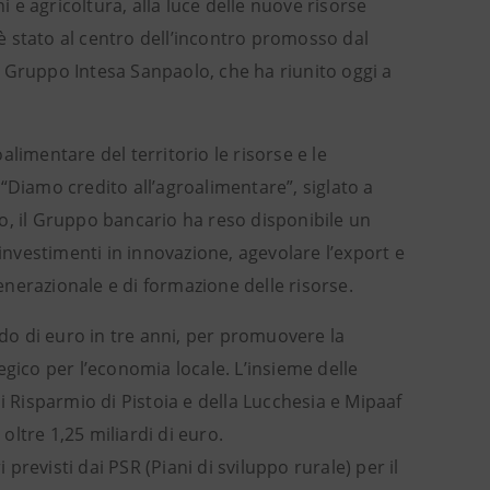
i e agricoltura, alla luce delle nuove risorse
 è stato al centro dell’incontro promosso dal
al Gruppo Intesa Sanpaolo, che ha riunito oggi a
oalimentare del territorio le risorse e le
“Diamo credito all’agroalimentare”, siglato a
o, il Gruppo bancario ha reso disponibile un
 investimenti in innovazione, agevolare l’export e
generazionale e di formazione delle risorse.
rdo di euro in tre anni, per promuovere la
egico per l’economia locale. L’insieme delle
i Risparmio di Pistoia e della Lucchesia e Mipaaf
ltre 1,25 miliardi di euro.
 previsti dai PSR (Piani di sviluppo rurale) per il