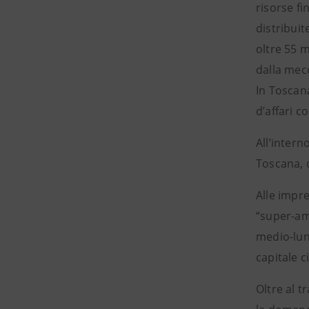
risorse fi
distribuit
oltre 55 m
dalla mec
In Toscana
d’affari c
All’intern
Toscana, d
Alle impre
“super-am
medio-lun
capitale c
Oltre al t