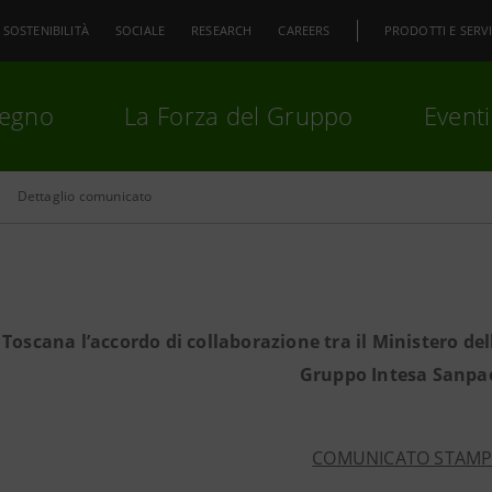
SOSTENIBILITÀ
SOCIALE
RESEARCH
CAREERS
PRODOTTI E SERVI
pegno
La Forza del Gruppo
Eventi
Dettaglio comunicato
premi
Invio
per cercare o
ESC
n Toscana l’accordo di collaborazione tra il Ministero dell
Gruppo Intesa Sanpa
COMUNICATO STAM