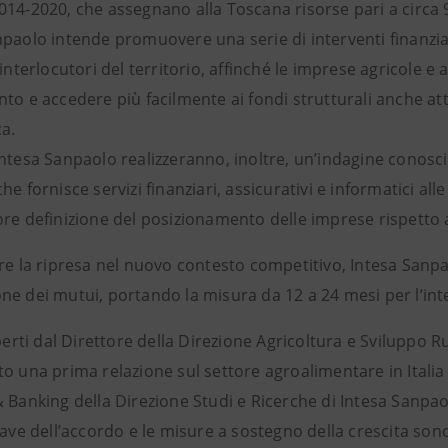
14-2020, che assegnano alla Toscana risorse pari a circa 9
paolo intende promuovere una serie di interventi finanziar
 interlocutori del territorio, affinché le imprese agricole 
to e accedere più facilmente ai fondi strutturali anche att
ca.
ntesa Sanpaolo realizzeranno, inoltre, un’indagine conoscit
he fornisce servizi finanziari, assicurativi e informatici all
re definizione del posizionamento delle imprese rispetto al
re la ripresa nel nuovo contesto competitivo, Intesa Sanpa
ne dei mutui, portando la misura da 12 a 24 mesi per l’int
aperti dal Direttore della Direzione Agricoltura e Sviluppo 
to una prima relazione sul settore agroalimentare in Itali
 Banking della Direzione Studi e Ricerche di Intesa Sanpao
iave dell’accordo e le misure a sostegno della crescita sono