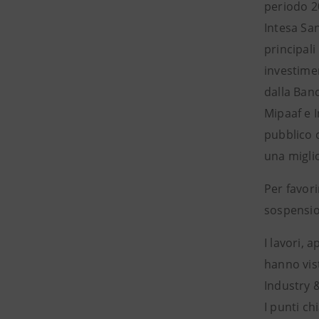
periodo 20
Intesa San
principali
investimen
dalla Ban
Mipaaf e I
pubblico c
una miglio
Per favori
sospensio
I lavori, 
hanno vis
Industry &
I punti ch