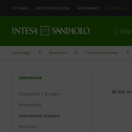
CHI SIAMO
INVESTOR RELATIONS
GOVERNANCE
NEWSROOM
L’ Im
Homepage
Newsroom
Comunicati stampa
NEWSROOM
Al via i
Conoscere il Gruppo
Prospettive
Comunicati stampa
Press Kit