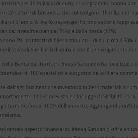
nanziarie per 19 miliardi di euro; al programma hanno aderi
e in 20 settori di business, che coinvolgono 15 mila imprese
iliardi di euro. A livello nazionale il primo settore rappre
canica/ metalmeccanica (24%) e dalla moda (12%).
 sono 29 i contratti di filiera stipulati – di cui circa il 30
omplessivo di 5 miliardi di euro e con il coinvolgimento di o
o della Banca dei Territori, Intesa Sanpaolo ha focalizzato c
otandosi di 100 specialisti a supporto della filiera commerc
se dell’agribusiness che investono in beni materiali strume
mortamento 140%” previsto dalla Legge di Stabilità 2016,
go termine fino al 100% dell’importo, aggiungendo un’ulter
ircolante.
radizionale aspetto finanziario, Intesa Sanpaolo offre sol