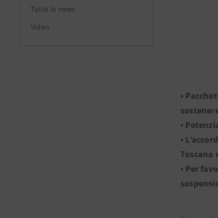
Tutte le news
Video
• Pacchet
sostenere
• Potenzi
• L’accor
Toscana r
• Per fav
sospensio