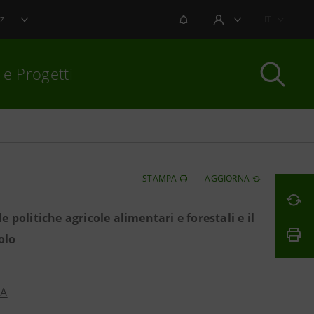
NOTIFICHE
IT
ZI
AREA UTENTE
 e Progetti
per chiudere
STAMPA
AGGIORNA
e politiche agricole alimentari e forestali e il
olo
PA