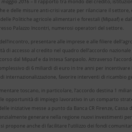
1 maggio 2016
– Il rapporto tra mondo del credito, istituzion
 e delle misure anti-crisi varate per rilanciare il settore,
delle Politiche agricole alimentari e forestali (Mipaaf) e d
resso Palazzo Incontri, numerosi operatori del settore.
dell’incontro, presentare alle imprese e alle filiere dell’agr
à di accesso al credito nel quadro dell’accordo nazionale 
corso dal Mipaaf e da Intesa Sanpaolo. Attraverso l’accord
mplessivo di 6 miliardi di euro in tre anni per incentivare
 di internazionalizzazione, favorire interventi di ricambio 
imentare toscano, in particolare, l’accordo destina 1 milia
 le opportunità di impiego lavorativo in un comparto strat
delle iniziative messe a punto da Banca CR Firenze, Cassa d
nzialmente generare nella regione nuovi investimenti per o
si propone anche di facilitare l’utilizzo dei fondi comunitari