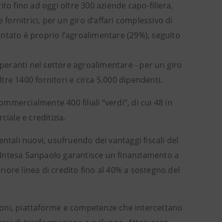
to fino ad oggi oltre 300 aziende capo-filiera,
 fornitrici, per un giro d’affari complessivo di
sentato è proprio l’agroalimentare (29%), seguito
% operanti nel settore agroalimentare - per un giro
ltre 1400 fornitori e circa 5.000 dipendenti.
ommercialmente 400 filiali “verdi”, di cui 48 in
iale e creditizia.
ntali nuovi, usufruendo dei vantaggi fiscali del
 Intesa Sanpaolo garantisce un finanziamento a
iore linea di credito fino al 40% a sostegno del
uzioni, piattaforme e competenze che intercettano