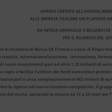
«DIAMO CREDITO ALL’AGROALIMEN
ALLE IMPRESE TOSCANE UN PLAFOND DA
DA INTESA SANPAOLO 6 MILIARDI DI
PER IL RILANCIO DEL SE
to di iniziative di Banca CR Firenze e Cassa di Risparmi
 crescita, internazionalizzazione, innovazione, forma
ali nuovi investimenti pari ad oltre 1,25 miliardi di eu
do copre e facilita l’utilizzo dei fondi comunitari previs
isorse pari a circa complessivamente 962 milioni di eu
orire la ripresa nel nuovo contesto competitivo, il grup
ne dei mutui, portando la misura da 12 a 24 mesi per l