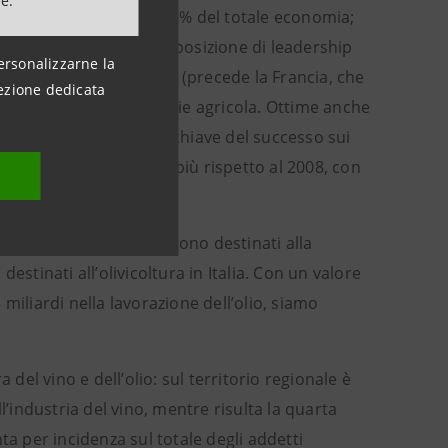
ne.
 aggiunto nel 2015, il 4,1% del totale economia;
uropeo, l’Italia vanta una posizione di leadership
ersonalizzarne la
45 marchi DOP, IGP e STG (precede la Francia, che
ezione dedicata
646mila ettari di superficie agricola. Ottime anche
ta e di elevata qualità, chiave del successo sui
di di euro, il 40,7% in più rispetto al 2008, con
re. Circa 640mila ettari sono destinati alla
destinati all’olivicoltura in Italia. Con un valore
5 miliardi nella lavorazione dell’olio, siamo
 del vino e dell’olio: sul territorio regionale è
ell’industria del vino, mentre risulta la quarta
inta per incidenza sul totale degli addetti