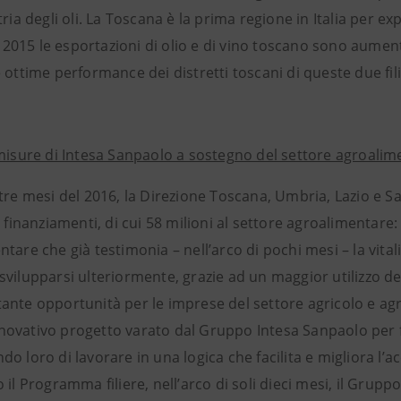
tria degli oli. La Toscana è la prima regione in Italia per exp
il 2015 le esportazioni di olio e di vino toscano sono aume
 ottime performance dei distretti toscani di queste due fili
 misure di Intesa Sanpaolo a sostegno del settore agroalim
 tre mesi del 2016, la Direzione Toscana, Umbria, Lazio e 
i finanziamenti, di cui 58 milioni al settore agroalimentare: 
tare che già testimonia – nell’arco di pochi mesi – la vita
vilupparsi ulteriormente, grazie ad un maggior utilizzo del
ante opportunità per le imprese del settore agricolo e 
’innovativo progetto varato dal Gruppo Intesa Sanpaolo per f
o loro di lavorare in una logica che facilita e migliora l’ac
 il Programma filiere, nell’arco di soli dieci mesi, il Gru