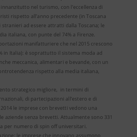
 innanzitutto nel turismo, con l’eccellenza di
risti rispetto all’anno precedente (in Toscana
i stranieri ad essere attratti dalla Toscana; le
dia italiana, con punte del 74% a Firenze.
portazioni manifatturiere che nel 2015 crescono
 in Italia): è soprattutto il sistema moda ad
 anche meccanica, alimentari e bevande, con un
ontrotendenza rispetto alla media italiana,
nto strategico migliore, in termini di
nazionali, di partecipazioni all’estero e di
el 2014 le imprese con brevetti vedono una
elle aziende senza brevetti. Attualmente sono 331
ia per numero di spin off universitari.
upazione: le imprese che innovano assumono