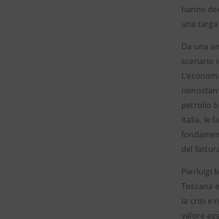
hanno deci
una targa 
Da una an
scenario 
L’economi
nonostant
petrolio b
Italia, le
fondament
del fattur
Pierluigi 
Toscana e 
la crisi e
valore ag