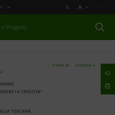
NOTIFICHE
IT
ZI
AREA UTENTE
 e Progetti
per chiudere
STAMPA
AGGIORNA
PA
PREMIO
ENERE LA CRESCITA”
E
DELLA TOSCANA