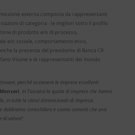
mmissione esterna composta da rappresentanti
zioni di categoria - le migliori sotto il profilo
azione di prodotto e/o di processo,
ntale e/o sociale, comportamento etico,
o anche la presenza del presidente di Banca CR
efano Visone e di rappresentanti del mondo
tinuare, perché sostenere le imprese eccellenti
Monceri
.
In Toscana la quota di imprese che hanno
e, in tutte le classi dimensionali di impresa.
 e dobbiamo consolidare e siamo convinti che una
e di valore
”.