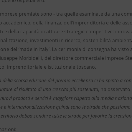
quello ospedaliero.
 imprese premiate sono - tra quelle esaminate da una co
accademico, della finanza, dell'imprenditoria e delle associa
ati e della capacità di attuare strategie competitive: innov
nalizzazione, investimenti in ricerca, sostenibilità ambie
ione del ‘made in Italy’. La cerimonia di consegna ha vist
Giuseppe Morbidelli, del direttore commerciale imprese St
o, imprenditoriale e istituzionale toscano.
o della scorsa edizione del premio eccellenza ci ha spinto a con
untare al risultato di una crescita più sostenuta
, ha osservato
nuovi prodotti e servizi è maggiore rispetto alla media nazional
e e internazionalizzazione quindi sono le strade che possiamo
erritorio debba sondare tutte le strade per favorire la creazion
mazioni: