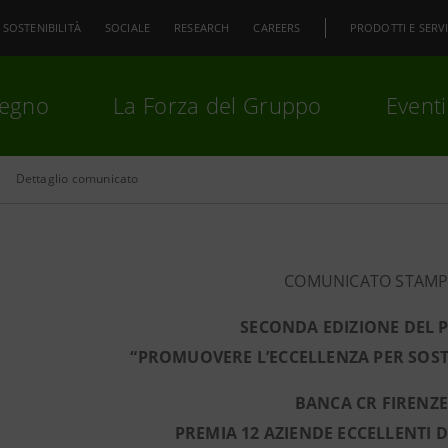
SOSTENIBILITÀ
SOCIALE
RESEARCH
CAREERS
PRODOTTI E SERVI
pegno
La Forza del Gruppo
Eventi
Dettaglio comunicato
premi
Invio
per cercare o
ESC
COMUNICATO STAM
SECONDA EDIZIONE DEL 
“PROMUOVERE L’ECCELLENZA PER SOST
BANCA CR FIRENZ
PREMIA 12 AZIENDE ECCELLENTI 