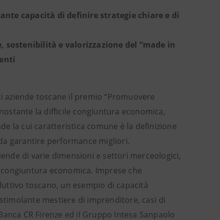
ante capacità di definire strategie chiare e di
, sostenibilità e valorizzazione del “made in
centi
ci aziende toscane il premio “Promuovere
onostante la difficile congiuntura economica,
nde la cui caratteristica comune è la definizione
o da garantire performance migliori.
iende di varie dimensioni e settori merceologici,
lla congiuntura economica. Imprese che
uttivo toscano, un esempio di capacità
 stimolante mestiere di imprenditore, casi di
 Banca CR Firenze ed il Gruppo Intesa Sanpaolo