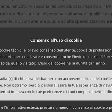
nte, nel 2015 in Toscana nel 30% dei casi, rispetto al 16%
rattutto di assunzioni di personale altamente qualificato, g
esente in alcuni atenei e scuole ad alta specializzazione e in
l territorio.
rio toscano – come ha illustrato il Direttore Monceri, confe
Consenso all'uso di cookie
: tornare a crescere è possibile, molte imprese toscane ci 
cookie tecnici e, previo consenso dell’utente, cookie di profilazione
oscane premiate con il premio “Promuovere l’Eccellenza” s
citarie personalizzate e consente anche l'invio di cookie di "terz
gno a Ripoli, la CSO di Scandicci, la Frigel di Scandicci, l
so da quello visitato). L'uso dei cookie ha la durata di 1 anno.
 di Firenze, la Molteni Farmaceutici di Scandicci, la Pharm
di Agliana, la Tratos Cavi di Pieve Santo Stefano-Arezzo e 
ulla [x] di chiusura del banner, non acconsenti all’uso dei cookie
i.
ne. Non potremo, perciò, personalizzare la tua esperienza di navi
ntenuti in linea con le tue preferenze o i tuoi comportamenti onli
ader nella produzione e vendita di dispositivi medici e int
estratte da piante coltivate in regime di agricoltura biol
re l'informativa estesa, prestare o meno il consenso ai cookie o p
a livello internazionale nel settore della progettazione, p