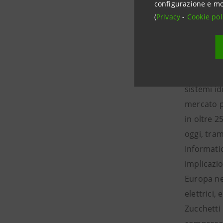
configurazione e mo
trasdutto
(
Privacy
-
Cookie pol
produzione
nei siste
all’avangu
di aziende
sistemi id
mercato p
in oltre 
oggi, tram
Informati
implicazio
Europa ne
elettrici,
Zucchetti 