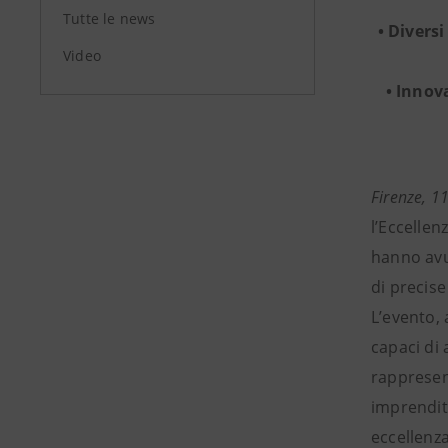
Tutte le news
• Divers
Video
• Innov
Firenze, 1
l’Eccellen
hanno avut
di precise
L’evento, 
capaci di
rappresen
imprendito
eccellenz