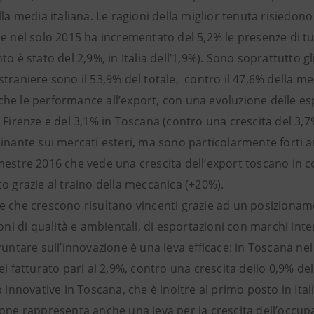
lla media italiana. Le ragioni della miglior tenuta risiedono
e nel solo 2015 ha incrementato del 5,2% le presenze di tu
to è stato del 2,9%, in Italia dell’1,9%). Sono soprattutto gl
traniere sono il 53,9% del totale, contro il 47,6% della me
he le performance all’export, con una evoluzione delle es
 Firenze e del 3,1% in Toscana (contro una crescita del 3,7%
ainante sui mercati esteri, ma sono particolarmente forti
mestre 2016 che vede una crescita dell’export toscano in c
o grazie al traino della meccanica (+20%).
e che crescono risultano vincenti grazie ad un posizioname
ioni di qualità e ambientali, di esportazioni con marchi inter
Puntare sull’innovazione è una leva efficace: in Toscana n
el fatturato pari al 2,9%, contro una crescita dello 0,9% d
p innovative in Toscana, che è inoltre al primo posto in Ital
ione rappresenta anche una leva per la crescita dell’occ