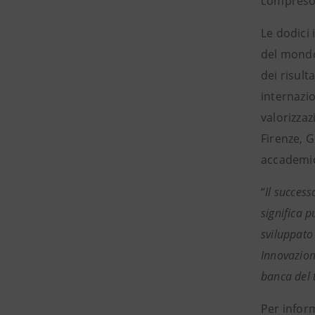
compreso 
Le dodici
del mondo 
dei risult
internazio
valorizzaz
Firenze, 
accademic
“
Il success
significa p
sviluppato 
Innovazion
banca del t
Per infor