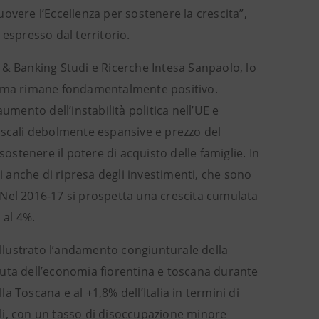
overe l’Eccellenza per sostenere la crescita”,
 espresso dal territorio.
 & Banking Studi e Ricerche Intesa Sanpaolo, lo
za ma rimane fondamentalmente positivo.
ento dell’instabilità politica nell’UE e
iscali debolmente espansive e prezzo del
sostenere il potere di acquisto delle famiglie. In
li anche di ripresa degli investimenti, che sono
Nel 2016-17 si prospetta una crescita cumulata
 al 4%.
 illustrato l’andamento congiunturale della
enuta dell’economia fiorentina e toscana durante
la Toscana e al +1,8% dell’Italia in termini di
li, con un tasso di disoccupazione minore