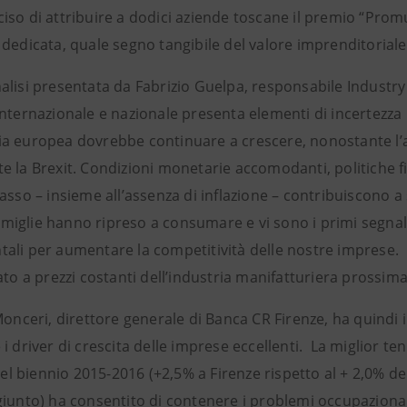
so di attribuire a dodici aziende toscane il premio “Promu
dedicata, quale segno tangibile del valore imprenditoriale
alisi presentata da Fabrizio Guelpa, responsabile Industry
internazionale e nazionale presenta elementi di incertez
a europea dovrebbe continuare a crescere, nonostante l’aum
e la Brexit. Condizioni monetarie accomodanti, politiche f
asso – insieme all’assenza di inflazione – contribuiscono a 
 famiglie hanno ripreso a consumare e vi sono i primi segna
ali per aumentare la competitività delle nostre imprese. 
ato a prezzi costanti dell’industria manifatturiera prossima
Monceri, direttore generale di Banca CR Firenze, ha quindi
i driver di crescita delle imprese eccellenti. La miglior t
 nel biennio 2015-2016 (+2,5% a Firenze rispetto al + 2,0% del
giunto) ha consentito di contenere i problemi occupaziona