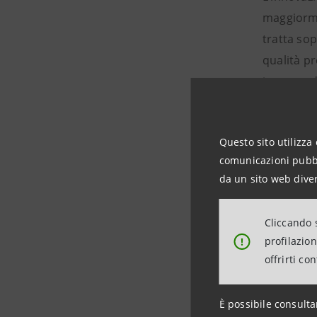
maggiorme
tratta sop
qualità pr
imprese de
Il territo
produttivo
Questo sito utilizza 
aziende t
comunicazioni pubbli
Vallina-Ba
da un sito web diver
Meccaniche
la RO.IAL 
Cliccando s
Bracciolin
profilazio
!
offrirti co
Aboca è le
complesse 
È possibile consulta
operatori 