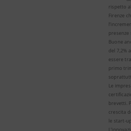
rispetto a
Firenze ch
l’incremen
presenze s
Buone anc
del 7,2% a
essere tr
primo tri
soprattutt
Le impres
certificaz
brevetti. 
crescita d
le start-u
L’innovaz