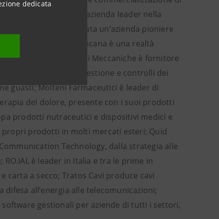
ezione dedicata
umenti Oftalmici è una azienda leader nella
del mercato; Frigel è stata un’azienda pioniere
guardia; Gastronomia Toscana è una realtà
surgelati; Mecoil Diagnosi Meccaniche è fornitore
nti e nelle soluzioni di gestione e controlli dei
ne guasti; Molteni Farmaceutici è leader di
erapia del dolore, presente con i suoi prodotti
a prodotti nutraceutici e dispositivi medici e
 propri prodotti in molti mercati esteri; Quid
& Communication Technology, dalla strategia alle
 RO.IAL è leader in Italia e tra le prime in
e carta a secco; Tratos Cavi produce cavi
la difesa all’energia alle telecomunicazioni;
ftware gestionali per aziende di tutti i settori,