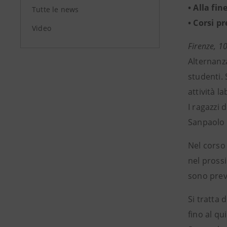
• Alla fin
Tutte le news
• Corsi p
Video
Firenze, 1
Alternanz
studenti. 
attività l
I ragazzi 
Sanpaolo a
Nel corso 
nel prossi
sono previ
Si tratta 
fino al qu