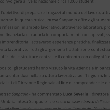
oinvolgerà a livello nazionale circa 1.000 studenti.
 l’obiettivo di preparare i ragazzi al mondo del lavoro, a
zione. In questa ottica, Intesa Sanpaolo offre agli student
 riflessioni in ambito lavorativo, attraverso laboratori, pro
ne finanziaria e tradurla in comportamenti consapevoli; svi
imprenditoriali attraverso esperienze pratiche, finalizzat
ività lavorative. Tutti gli argomenti trattati sono contestual
 uffici delle strutture centrali e il confronto con colleghi "t
posito, gli studenti hanno vissuto la vita aziendale in banc
 ambientandosi nella struttura lavorativa per 15 giorni. In
cialisti di Direzione Regionale al fine di comprendere le d
 Intesa Sanpaolo
- ha commentato
Luca Severini
, direttor
 Umbria Intesa Sanpaolo -
ha scelto di essere banca dell’eco
i suoi clienti servizi che superano la sfera finanziaria. Rispet