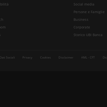
bilità
Social media
Persone e Famiglie
ch
Business
oom
Corporate
s
Storico UBI Banca
Dati Sociali
Privacy
Cookies
Disclaimer
AML - CFT
Dic