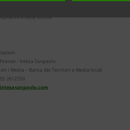
operativa del MIUR prevede, a conclusione dell'esperienza 
ospitante e della scuola.
mazioni
Firenze - Intesa Sanpaolo
on i Media – Banca dei Territori e Media locali
 055 2612550
intesasanpaolo.com