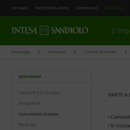
CHI SIAMO
INVESTOR RELATIONS
GOVERNANCE
NEWSROOM
L’ Im
Homepage
Newsroom
Comunicati stampa
NEWSROOM
Conoscere il Gruppo
PARTE A 
Prospettive
Comunicati stampa
• Coinvolt
Press Kit
• Si trat