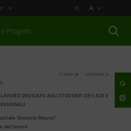
NOTIFICHE
IT
ZI
AREA UTENTE
 e Progetti
per chiudere
STAMPA
AGGIORNA
PA
-LAVORO DEDICATO AGLI STUDENTI DEI LICEI E
FESSIONALI
ustriale ‘Antonio Meucci’
o del lavoro