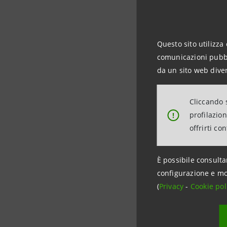
partecipar
nostro Pae
ragazzi il 
Questo sito utilizza 
comunicazioni pubbli
digitale, 
da un sito web diver
Ha conclu
importanti
Cliccando s
territorio
.”
profilazio
!
offrirti co
Alternanz
È possibile consulta
Il 9 lugl
configurazione e mo
una parte 
(
Privacy
-
Cookie pol
l'ultimo tr
Macro obi
essenziali