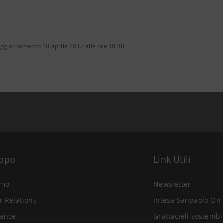
aggiornamento 10 aprile 2017 alle ore 10:48
uppo
Link Utili
amo
Newsletter
r Relations
Intesa Sanpaolo On 
ance
Grattacieli sostenibi