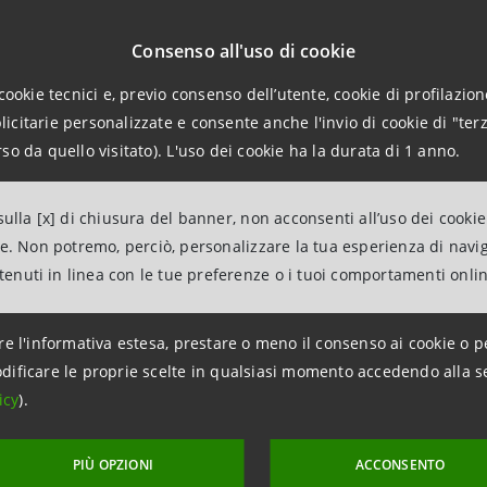
e ad un’iniziativa come Alternanza Scuola-Lavoro, che ha l’obiet
Consenso all'uso di cookie
se, attraverso la collaborazione tra Scuola e mondo dell’impresa
meglio della propria esperienza su temi come l’educazione finanz
cookie tecnici e, previo consenso dell’utente, cookie di profilazione
citarie personalizzate e consente anche l'invio di cookie di "terz
che avvicinano la scuola al mondo del lavoro
.”
so da quello visitato). L'uso dei cookie ha la durata di 1 anno.
so Severini “
Il progetto, orientato sui giovani e sulla loro pro
 temi sociali ai quali Banca CR Firenze riserva particolare atte
ulla [x] di chiusura del banner, non acconsenti all’uso dei cookie
ne. Non potremo, perciò, personalizzare la tua esperienza di navi
ntenuti in linea con le tue preferenze o i tuoi comportamenti onli
a Scuola-Lavoro: la legge
re l'informativa estesa, prestare o meno il consenso ai cookie o p
io 2015 la Camera approva "La Buona Scuola" (Legge 13 lugli
dificare le proprie scelte in qualsiasi momento accedendo alla s
specifica sull'Alternanza Scuola Lavoro (ASL) obbligatoria,
icy
).
iennio dei licei (200 ore) e degli istituti tecnici (400 ore).
ettivi dell'iniziativa: promuovere la conoscenza del mondo
PIÙ OPZIONI
ACCONSENTO
 per lo sviluppo professionale, comprendere i comportament