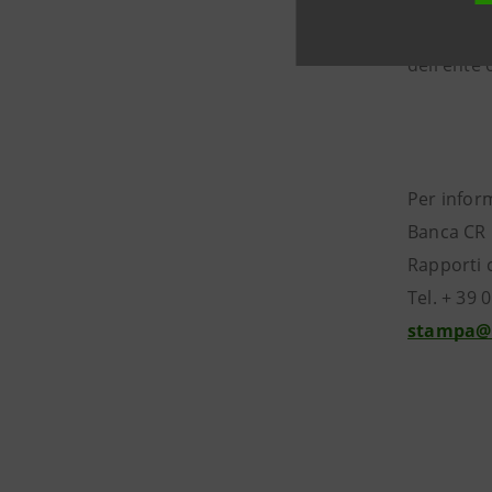
La guida 
dell'ente 
Per infor
Banca CR 
Rapporti c
Tel. + 39
stampa@