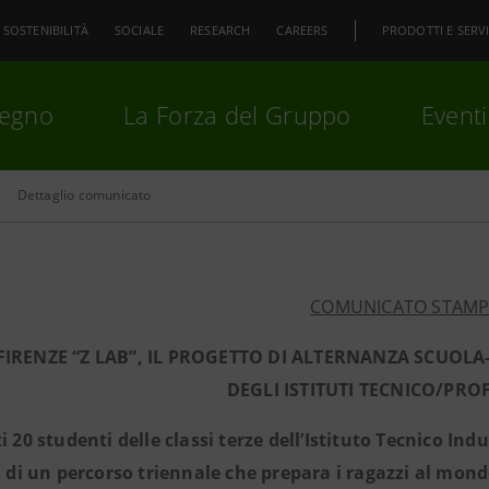
SOSTENIBILITÀ
SOCIALE
RESEARCH
CAREERS
PRODOTTI E SERVI
pegno
La Forza del Gruppo
Eventi
Dettaglio comunicato
premi
Invio
per cercare o
ESC
COMUNICATO STAM
FIRENZE “Z LAB”, IL PROGETTO DI ALTERNANZA SCUOLA
DEGLI ISTITUTI TECNICO/PRO
i 20 studenti delle classi terze dell’Istituto Tecnico Ind
ta di un percorso triennale che prepara i ragazzi al mond