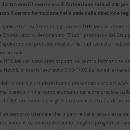
e dei tre anni il monte ore di formazione sarà di 200 per i 
resso il centro formazione nella sede della direzione re
0 aprile 2017
– Si è tenuta oggi presso l’ITIS Meucci di Fire
a Scuola-Lavoro, denominato “Z Lab”, promosso dal Gruppo
Seguiranno nei prossimi mesi altri istituti tecnici e licei, pe
aboratoriale.
dell’ITIS Meucci sono stati ospitati nel centro formazione de
 Novoli, in orario lavorativo 9.00-17.00 dal lunedì al venerdì
dell’incontro gli studenti hanno presentato i project work
mo biennio, fino al completamento delle ore previste dalla 
ste 200 ore mentre per gli istituti tecnici si tratta di circa 
di un percorso triennale che, a partire dalla terza classe d
into anno. Al termine del triennio i migliori progetti verra