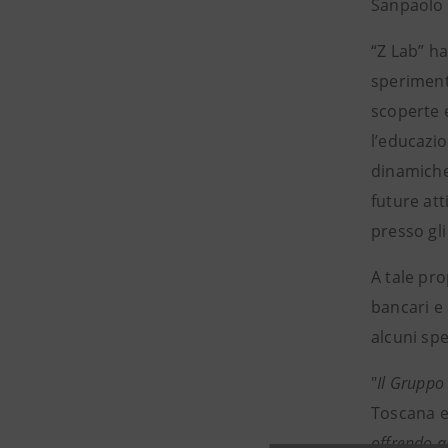
Sanpaolo c
“Z Lab” ha
sperimenta
scoperte e
l’educazio
dinamiche 
future att
presso gli
A tale pro
bancari e
alcuni spe
"
Il Gruppo
Toscana e
offrendo a