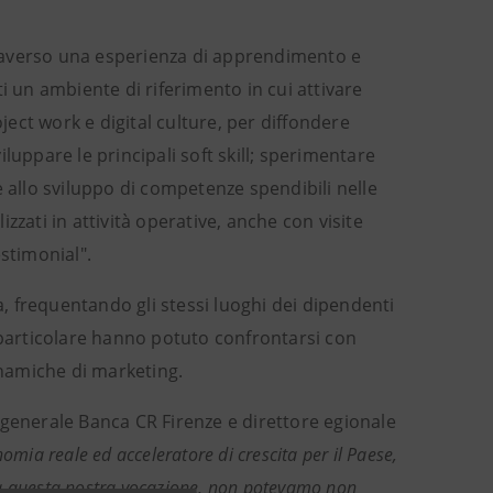
ttraverso una esperienza di apprendimento e
i un ambiente di riferimento in cui attivare
ject work e digital culture, per diffondere
luppare le principali soft skill; sperimentare
e allo sviluppo di competenze spendibili nelle
izzati in attività operative, anche con visite
estimonial".
a, frequentando gli stessi luoghi dei dipendenti
 particolare hanno potuto confrontarsi con
inamiche di marketing.
e generale Banca CR Firenze e direttore egionale
nomia reale ed acceleratore di crescita per il Paese,
to a questa nostra vocazione, non potevamo non