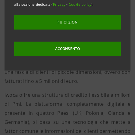
clienti del Gruppo in Europa Centro-Orientale
alla sezione dedicata (
Privacy
-
Cookie policy
).
Milano, Torino, 11 Luglio 2017
– Neva Finventures, il
PIÙ OPZIONI
Corporate Venture Capital del Gruppo Intesa
Sanpaolo, entra nel capitale di iwoca, società fintech
del Regno Unito specializzata in finanziamenti alle
ACCONSENTO
piccole e medie imprese. Logica dell’investimento è
aprire un nuovo sistema di finanziamenti in favore di
una fascia di clienti di piccole dimensioni, ovvero con
fatturati fino a 5 milioni di euro.
iwoca offre una struttura di credito flessibile a milioni
di Pmi. La piattaforma, completamente digitale e
presente in quattro Paesi (UK, Polonia, Olanda e
Germania), si basa su una tecnologia che mette a
fattor comune le informazioni dei clienti permettendo