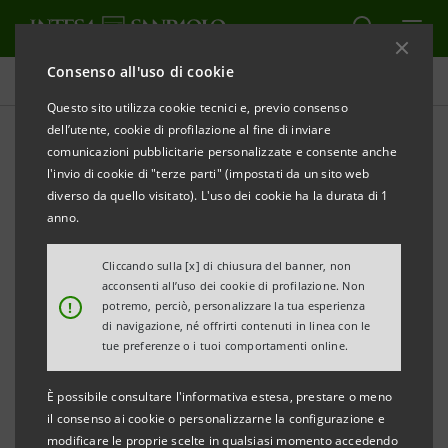
Consenso all'uso di cookie
Comunicati stampa
Questo sito utilizza cookie tecnici e, previo consenso
dell’utente, cookie di profilazione al fine di inviare
STAMPA
AGGIORNA
comunicazioni pubblicitarie personalizzate e consente anche
COMUNICATO STAMPA
l'invio di cookie di "terze parti" (impostati da un sito web
diverso da quello visitato). L'uso dei cookie ha la durata di 1
Neva Finventures - società di corporate venture
anno.
capital di Intesa Sanpaolo - entra in iwoca,
piattaforma digitale UK specializzata in
Cliccando sulla [x] di chiusura del banner, non
acconsenti all’uso dei cookie di profilazione. Non
finanziamenti a PMI
!
potremo, perciò, personalizzare la tua esperienza
di navigazione, né offrirti contenuti in linea con le
• Il Corporate Venture Capital di Intesa Sanpaolo
tue preferenze o i tuoi comportamenti online.
ha rilevato una partecipazione di minoranza nel
È possibile consultare l'informativa estesa, prestare o meno
capitale di iwoca
il consenso ai cookie o personalizzarne la configurazione e
• La tecnologia sarà sperimentata inizialmente sui
modificare le proprie scelte in qualsiasi momento accedendo