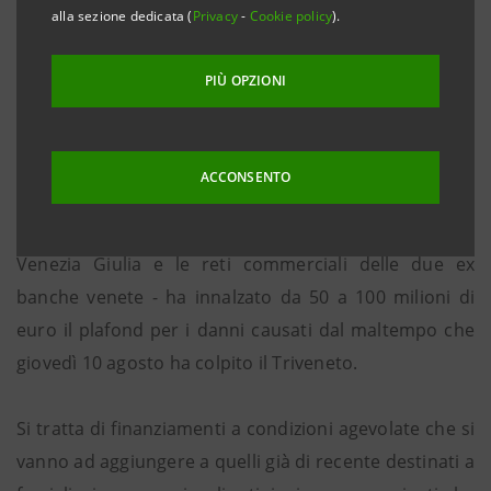
alla sezione dedicata (
Privacy
-
Cookie policy
).
iter semplificato e veloce.
Le richieste verranno gestite in via prioritaria
PIÙ OPZIONI
Tutte le filiali sul territorio a disposizione per
fornire informazioni e assistenza
ACCONSENTO
Padova, 11 agosto 2017
. Intesa Sanpaolo - con Cassa di
Risparmio del Veneto, Cassa di Risparmio del Friuli
Venezia Giulia e le reti commerciali delle due ex
banche venete - ha innalzato da 50 a 100 milioni di
euro il plafond per i danni causati dal maltempo che
giovedì 10 agosto ha colpito il Triveneto.
Si tratta di finanziamenti a condizioni agevolate che si
vanno ad aggiungere a quelli già di recente destinati a