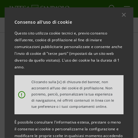
Consenso all'uso di cookie
Comunicati stampa
Questo sito utilizza cookie tecnici e, previo consenso
dell’utente, cookie di profilazione al fine di inviare
STAMPA
AGGIORNA
comunicazioni pubblicitarie personalizzate e consente anche
l'invio di cookie di "terze parti" (impostati da un sito web
COMUNICATO STAMPA
diverso da quello visitato). L'uso dei cookie ha la durata di 1
anno.
DAL GRUPPO INTESA SANPAOLO NUOVI FONDI PER
Cliccando sulla [x] di chiusura del banner, non
acconsenti all’uso dei cookie di profilazione. Non
I DANNI CAUSATI DAGLI STRAORDINARI EVENTI
!
potremo, perciò, personalizzare la tua esperienza
ATMOSFERICI CHE HANNO COLPITO IL TRIVENETO
di navigazione, né offrirti contenuti in linea con le
tue preferenze o i tuoi comportamenti online.
INNALZATO IL PLAFOND DA 50 A 100 MILIONI DI
È possibile consultare l'informativa estesa, prestare o meno
EURO
il consenso ai cookie o personalizzarne la configurazione e
modificare le proprie scelte in qualsiasi momento accedendo
I finanziamenti potranno essere attivati con un