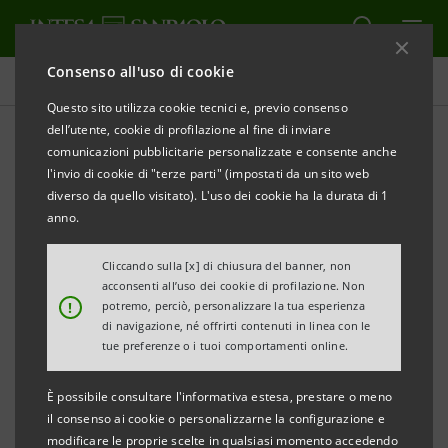
Consenso all'uso di cookie
Comunicati stampa
Questo sito utilizza cookie tecnici e, previo consenso
dell’utente, cookie di profilazione al fine di inviare
STAMPA
AGGIORNA
comunicazioni pubblicitarie personalizzate e consente anche
l'invio di cookie di "terze parti" (impostati da un sito web
PRESENTATA OGGI A TORINO DA INTESA
diverso da quello visitato). L'uso dei cookie ha la durata di 1
SANPAOLO E DAL CENTRO EINAUDI L’INDAGINE SUL
anno.
RISPARMIO E SULLE SCELTE FINANZIARIE DEGLI
Cliccando sulla [x] di chiusura del banner, non
ITALIANI 2017
acconsenti all’uso dei cookie di profilazione. Non
!
potremo, perciò, personalizzare la tua esperienza
di navigazione, né offrirti contenuti in linea con le
tue preferenze o i tuoi comportamenti online.
- Cresce di 10 punti la quota di intervistati che si
definisce economicamente indipendente
È possibile consultare l'informativa estesa, prestare o meno
- Sale dal 47,2 al 60,8 per cento la quota di chi ritiene
il consenso ai cookie o personalizzarne la configurazione e
modificare le proprie scelte in qualsiasi momento accedendo
sufficiente o più che sufficiente il proprio reddito