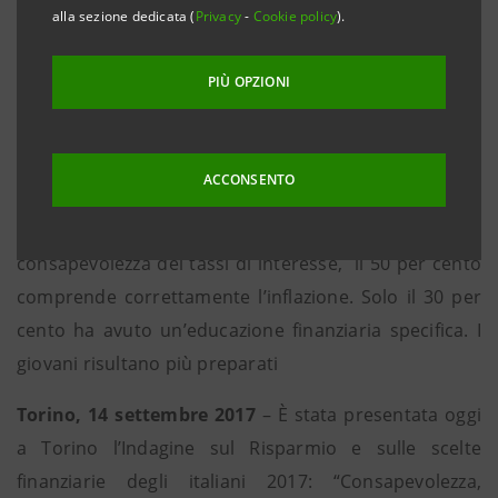
alla sezione dedicata (
Privacy
-
Cookie policy
).
- In crescita dal 40 al 43,3 per cento le famiglie in
grado di risparmiare; in aumento dall’8 al 13 per
PIÙ OPZIONI
cento le famiglie che optano per forme di risparmio
gestito
- Proseguono gli acquisti di immobili: il 5 per cento
ACCONSENTO
degli intervistati ha acquistato una casa
- Alfabetizzazione finanziaria: 2/3 degli intervistati ha
consapevolezza dei tassi di interesse, il 50 per cento
comprende correttamente l’inflazione. Solo il 30 per
cento ha avuto un’educazione finanziaria specifica. I
giovani risultano più preparati
Torino, 14 settembre 2017
– È stata presentata oggi
a Torino l’Indagine sul Risparmio e sulle scelte
finanziarie degli italiani 2017: “Consapevolezza,