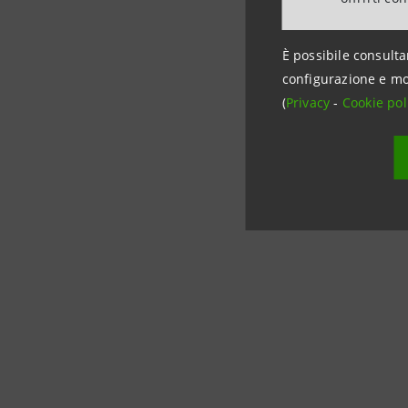
avanzati
”.
È possibile consulta
configurazione e mo
(
Privacy
-
Cookie pol
Per infor
Gruppo I
Ufficio Me
stampa@