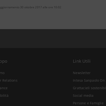
aggiornamento 30 ottobre 2017 alle ore 10:02
uppo
Link Utili
amo
Newsletter
r Relations
Intesa Sanpaolo On 
ance
Grattacieli sostenibi
bilità
Social media
Persone e Famiglie