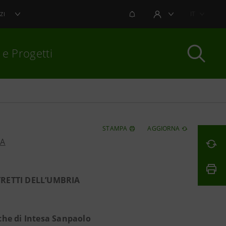
NOTIFICHE
IT
ZI
AREA UTENTE
 e Progetti
per chiudere
STAMPA
AGGIORNA
PA
RETTI DELL’UMBRIA
rche di Intesa Sanpaolo