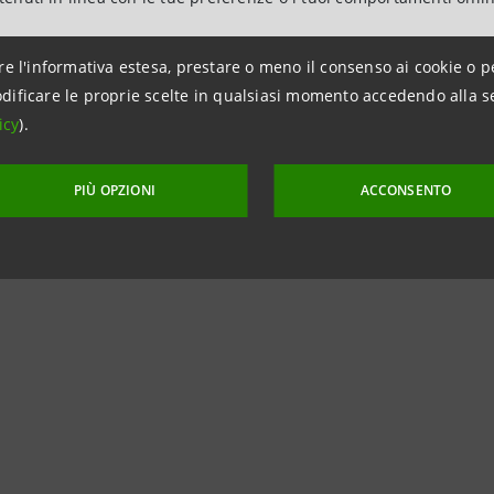
re l'informativa estesa, prestare o meno il consenso ai cookie o p
dificare le proprie scelte in qualsiasi momento accedendo alla s
icy
).
mazioni:
PIÙ OPZIONI
ACCONSENTO
ntesa Sanpaolo
dia Banca dei Territori e Media Locali
intesasanpaolo.com