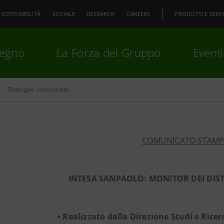
SOSTENIBILITÀ
SOCIALE
RESEARCH
CAREERS
PRODOTTI E SERVI
pegno
La Forza del Gruppo
Eventi
Dettaglio comunicato
premi
Invio
per cercare o
ESC
COMUNICATO STAM
INTESA SANPAOLO: MONITOR DEI DIST
• Realizzato dalla Direzione Studi e Rice