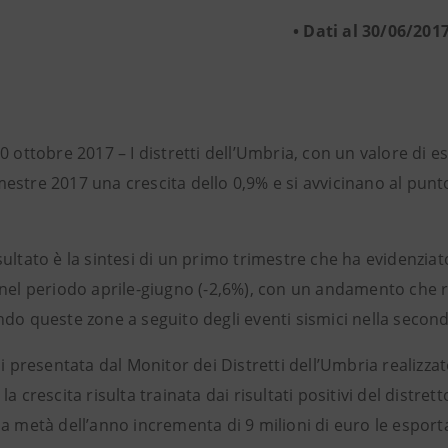
• Dati al 30/06/201
0 ottobre 2017 – I distretti dell’Umbria, con un valore di e
estre 2017 una crescita dello 0,9% e si avvicinano al pun
ultato è la sintesi di un primo trimestre che ha evidenziat
 nel periodo aprile-giugno (-2,6%), con un andamento che r
ndo queste zone a seguito degli eventi sismici nella secon
si presentata dal Monitor dei Distretti dell’Umbria realizza
la crescita risulta trainata dai risultati positivi del distre
a metà dell’anno incrementa di 9 milioni di euro le esport