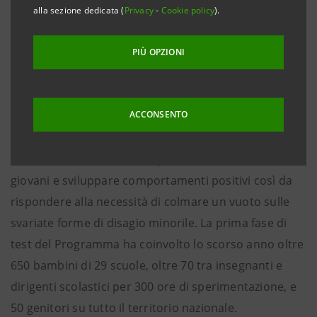
alla sezione dedicata (
Privacy
-
Cookie policy
).
Roma, 17 maggio 2018
– Anche il sistema scolastico
laziale coinvolto nella sperimentazione del percorso
PIÙ OPZIONI
formativo che Intesa Sanpaolo ha avviato nel 2017. Il
Programma per la Formazione Inclusiva
, progetto
ACCONSENTO
innovativo fortemente voluto dal CEO di Intesa
Sanpaolo,
Carlo Messina
, è rivolto ai bambini delle
scuole elementari e medie per favorire l’inclusione dei
giovani e sviluppare comportamenti positivi così da
rispondere alla necessità di colmare un vuoto sulle
svariate forme di disagio minorile. La prima fase di
test del Programma ha coinvolto lo scorso anno oltre
650 bambini di 29 scuole, oltre 70 tra insegnanti e
dirigenti scolastici per 300 ore di sperimentazione, e
50 genitori su tutto il territorio nazionale.