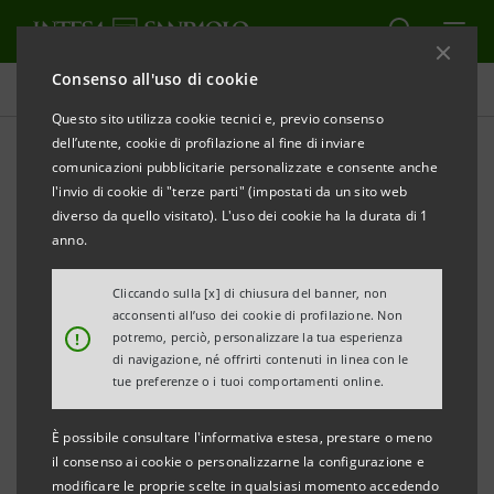
Consenso all'uso di cookie
Comunicati stampa
Questo sito utilizza cookie tecnici e, previo consenso
dell’utente, cookie di profilazione al fine di inviare
STAMPA
AGGIORNA
comunicazioni pubblicitarie personalizzate e consente anche
l'invio di cookie di "terze parti" (impostati da un sito web
COMUNICATO STAMPA
diverso da quello visitato). L'uso dei cookie ha la durata di 1
anno.
INTESA SANPAOLO PORTA A ROMA
LA FORMAZIONE INCLUSIVA DI BAMBINI E RAGAZZI
Cliccando sulla [x] di chiusura del banner, non
acconsenti all’uso dei cookie di profilazione. Non
!
potremo, perciò, personalizzare la tua esperienza
•L’impegno di Intesa Sanpaolo per contrastare il
di navigazione, né offrirti contenuti in linea con le
disagio minorile e affrontare il futuro accanto a
tue preferenze o i tuoi comportamenti online.
genitori e insegnanti
È possibile consultare l'informativa estesa, prestare o meno
•700 alunni e 20 scuole coinvolti nel progetto di
il consenso ai cookie o personalizzarne la configurazione e
modificare le proprie scelte in qualsiasi momento accedendo
sperimentazione