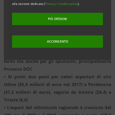
alla sezione dedicata (
Privacy
-
Cookie policy
).
• La filiera vitivinicola friulana detiene inoltre il
primato come maggiore produttore di barbatelle,
PIÙ OPZIONI
94 milioni nel 2016, pari al 55% dell’intera
produzione nazionale, con un ruolo di leadership a
livello mondiale
ACCONSENTO
• Sono 19 le certificazioni di qualità dei vini
regionali, ottenute prevalentemente per i vini
fermi ma anche per gli spumanti, principalmente
Prosecco DOC
• Ai primi due posti per valori esportati di vini
Udine (55,6 milioni di euro nel 2017) e Pordenone
(47,2 milioni di euro), seguite da Gorizia (26,4) e
Trieste (8,6)
• L’export del vitivinicolo regionale è cresciuto del