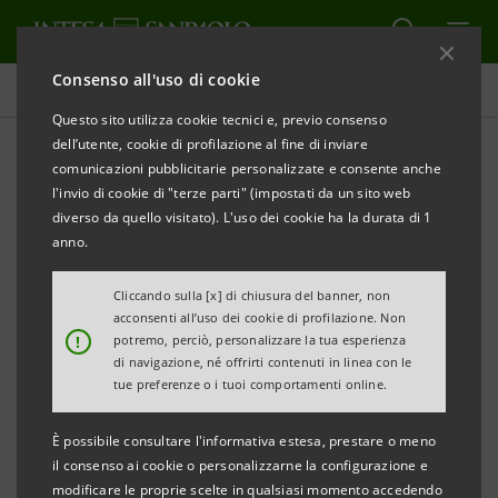
Consenso all'uso di cookie
Comunicati stampa
Questo sito utilizza cookie tecnici e, previo consenso
dell’utente, cookie di profilazione al fine di inviare
STAMPA
AGGIORNA
comunicazioni pubblicitarie personalizzate e consente anche
l'invio di cookie di "terze parti" (impostati da un sito web
diverso da quello visitato). L'uso dei cookie ha la durata di 1
anno.
COMUNICATO STAMPA
Cliccando sulla [x] di chiusura del banner, non
INTESA SANPAOLO INCONTRA A RAUSCEDO GLI
acconsenti all’uso dei cookie di profilazione. Non
!
potremo, perciò, personalizzare la tua esperienza
IMPRENDITORI DEL SETTORE VITIVINICOLO
di navigazione, né offrirti contenuti in linea con le
E DELLA PRODUZIONE DELLE BARBATELLE
tue preferenze o i tuoi comportamenti online.
• Il vitivinicolo del Friuli Venezia Giulia, con una
È possibile consultare l'informativa estesa, prestare o meno
produzione di 1,64 milioni di ettolitri di vino ad
il consenso ai cookie o personalizzarne la configurazione e
modificare le proprie scelte in qualsiasi momento accedendo
alta qualità, rappresenta l’ottava regione d’Italia