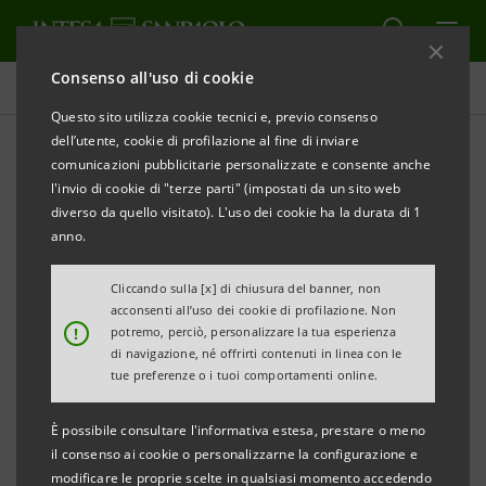
Consenso all'uso di cookie
Comunicati stampa
Questo sito utilizza cookie tecnici e, previo consenso
dell’utente, cookie di profilazione al fine di inviare
STAMPA
AGGIORNA
comunicazioni pubblicitarie personalizzate e consente anche
l'invio di cookie di "terze parti" (impostati da un sito web
Sintesi per la stampa
diverso da quello visitato). L'uso dei cookie ha la durata di 1
anno.
Rapporto Analisi dei Settori Industriali* - Ottobre
Cliccando sulla [x] di chiusura del banner, non
2018
acconsenti all’uso dei cookie di profilazione. Non
• Il manifatturiero italiano chiuderà il 2018 con un
!
potremo, perciò, personalizzare la tua esperienza
di navigazione, né offrirti contenuti in linea con le
fatturato in aumento dell’1.7% a prezzi costanti, in
tue preferenze o i tuoi comportamenti online.
rallentamento rispetto al +2.8% del 2017, a causa
della maggiore incertezza sul piano internazionale ed
È possibile consultare l'informativa estesa, prestare o meno
il consenso ai cookie o personalizzarne la configurazione e
interno, che continuerà a condizionarne la crescita
modificare le proprie scelte in qualsiasi momento accedendo