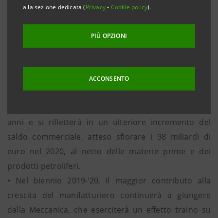
anche nel prossimo biennio (+1.6% media annua nel
alla sezione dedicata (
Privacy
-
Cookie policy
).
2019-‘20).
• Nella prima parte del 2018, le esportazioni italiane di
PIÙ OPZIONI
manufatti hanno mantenuto ritmi di sviluppo
superiori a quelli dei principali competitor dell’Unione
europea, conservando o guadagnando quote in un
ACCONSENTO
ampio ventaglio di mercati. La buona competitività
sui mercati internazionali si confermerà nei prossimi
anni e si rifletterà in un ulteriore incremento del
saldo commerciale, atteso sfiorare i 98 miliardi di
euro nel 2020, al netto delle materie prime e dei
prodotti petroliferi.
• Nel biennio 2019-‘20, il maggior contributo alla
crescita del manifatturiero continuerà a giungere
dalla Meccanica, che eserciterà un effetto traino su