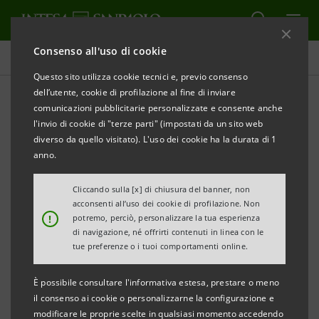
Consenso all'uso di cookie
Comunicati stampa
Questo sito utilizza cookie tecnici e, previo consenso
dell’utente, cookie di profilazione al fine di inviare
STAMPA
AGGIORNA
comunicazioni pubblicitarie personalizzate e consente anche
COMUNICATO STAMPA
l'invio di cookie di "terze parti" (impostati da un sito web
diverso da quello visitato). L'uso dei cookie ha la durata di 1
INTESA SANPAOLO: IL NUOVO RUOLO DEI MEDIA
anno.
NELLA CONOSCENZA E DIVULGAZIONE DELLA
Cliccando sulla [x] di chiusura del banner, non
STORIA
acconsenti all’uso dei cookie di profilazione. Non
IN UN CONVEGNO INTERNAZIONALE ALLE GALLERIE
!
potremo, perciò, personalizzare la tua esperienza
di navigazione, né offrirti contenuti in linea con le
D’ITALIA
tue preferenze o i tuoi comportamenti online.
“La Storia pubblica. Memoria, fonti audiovisive e
È possibile consultare l'informativa estesa, prestare o meno
il consenso ai cookie o personalizzarne la configurazione e
archivi digitali”
modificare le proprie scelte in qualsiasi momento accedendo