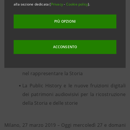
alla sezione dedicata (
Privacy
-
Cookie policy
).
Mercoledì 27 e giovedì 28 marzo 2019
Salone Mattioli, Gallerie d’Italia di Piazza Scala,
PIÙ OPZIONI
Milano
I temi del convegno:
ACCONSENTO
Da racconto per gli spettatori a fonte per gli
storici, come cambia la funzione dei media
nel rappresentare la Storia
La Public History e le nuove fruizioni digitali
dei patrimoni audiovisivi per la ricostruzione
della Storia e delle storie
Milano, 27 marzo 2019 – Oggi mercoledì 27 e domani