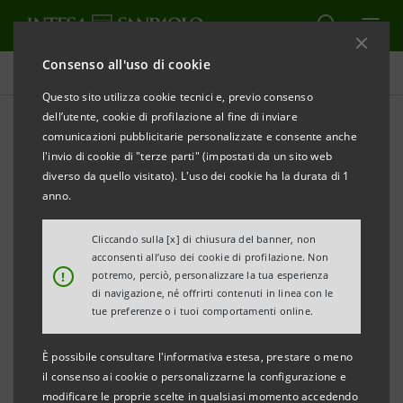
Consenso all'uso di cookie
Comunicati stampa
Questo sito utilizza cookie tecnici e, previo consenso
dell’utente, cookie di profilazione al fine di inviare
STAMPA
AGGIORNA
comunicazioni pubblicitarie personalizzate e consente anche
Comunicato Stampa
l'invio di cookie di "terze parti" (impostati da un sito web
diverso da quello visitato). L'uso dei cookie ha la durata di 1
anno.
PROGRAMMA «IMPRESE VINCENTI 2019»
Cliccando sulla [x] di chiusura del banner, non
ARRIVA A FIRENZE “IMPRESE VINCENTI”,
acconsenti all’uso dei cookie di profilazione. Non
!
potremo, perciò, personalizzare la tua esperienza
IL PROGRAMMA DI INTESA SANPAOLO
di navigazione, né offrirti contenuti in linea con le
DEDICATO ALLE ECCELLENZE IMPRENDITORIALI
tue preferenze o i tuoi comportamenti online.
ITALIANE
È possibile consultare l'informativa estesa, prestare o meno
INIZIATIVA IN COLLABORAZIONE CON BAIN &
il consenso ai cookie o personalizzarne la configurazione e
modificare le proprie scelte in qualsiasi momento accedendo
COMPANY, ELITE E GAMBERO ROSSO