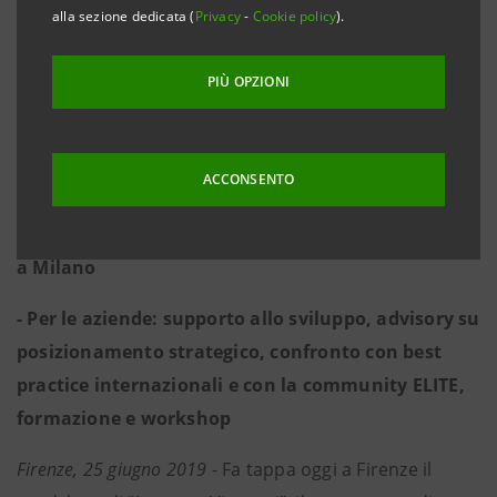
alla sezione dedicata (
Privacy
-
Cookie policy
).
- Protagoniste 15 “Imprese Vincenti” della Toscana
e dell’Umbria operanti nei comparti Moda &
PIÙ OPZIONI
Design, Food & Beverage, Industria e Servizi.
- Selezionate 120 imprese tra le 1.800 che si sono
ACCONSENTO
autocandidate sul sito di Intesa Sanpaolo; seguirà
l’ultimo evento a Roma ed una celebrazione finale
a Milano
- Per le aziende: supporto allo sviluppo, advisory su
posizionamento strategico, confronto con best
practice internazionali e con la community ELITE,
formazione e workshop
Firenze, 25 giugno 2019
- Fa tappa oggi a Firenze il