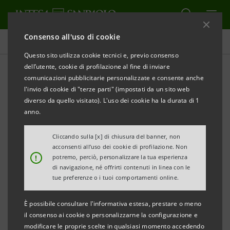
Consenso all'uso di cookie
Comunicati stampa
Questo sito utilizza cookie tecnici e, previo consenso
dell’utente, cookie di profilazione al fine di inviare
STAMPA
AGGIORNA
comunicazioni pubblicitarie personalizzate e consente anche
COMUNICATO STAMPA
l'invio di cookie di "terze parti" (impostati da un sito web
diverso da quello visitato). L'uso dei cookie ha la durata di 1
anno.
PRESENTATI A MILANO I RISULTATI DELL’INDAGINE
Cliccando sulla [x] di chiusura del banner, non
INTESA SANPAOLO-MEDIOCREDITO ITALIANO
acconsenti all’uso dei cookie di profilazione. Non
!
potremo, perciò, personalizzare la tua esperienza
SULLE IMPRESE CULTURALI E CREATIVE
di navigazione, né offrirti contenuti in linea con le
tue preferenze o i tuoi comportamenti online.
È possibile consultare l'informativa estesa, prestare o meno
il consenso ai cookie o personalizzarne la configurazione e
modificare le proprie scelte in qualsiasi momento accedendo