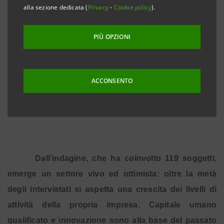
Presentati a Milano i risultati dell’indagine sulle
alla sezione dedicata (
Privacy
-
Cookie policy
).
imprese culturali e creative condotta dalla Direzione
Studi e Ricerche di Intesa Sanpaolo, in
PIÙ OPZIONI
collaborazione con Mediocredito Italiano e grazie al
supporto di alcune delle principali associazioni di
categoria del settore (AESVI, AGIS Lombardia, AIE,
ACCONSENTO
Federculture e Federvivo) e della Fondazione
Fitzcarraldo.
Dall’indagine, che ha coinvolto 119 soggetti,
emerge un settore vivo ed ottimista: oltre la metà
degli intervistati si aspetta una crescita dei livelli di
attività della propria impresa. Capitale umano
qualificato e innovazione sono alla base del passato