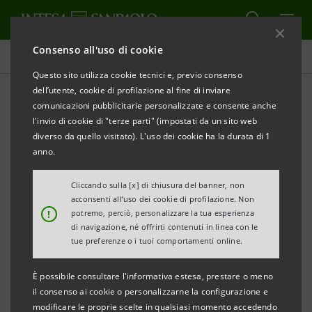
Consenso all'uso di cookie
Comunicati stampa
Questo sito utilizza cookie tecnici e, previo consenso
dell’utente, cookie di profilazione al fine di inviare
STAMPA
AGGIORNA
comunicazioni pubblicitarie personalizzate e consente anche
COMUNICATO STAMPA
l'invio di cookie di "terze parti" (impostati da un sito web
diverso da quello visitato). L'uso dei cookie ha la durata di 1
AL VIA LA SECONDA EDIZIONE DEL “SAVE TOUR”
anno.
SOSTENIBILITÀ, AZIONE, VIAGGIO, ESPERIENZA IN
21 CITTÀ ITALIANE
Cliccando sulla [x] di chiusura del banner, non
acconsenti all’uso dei cookie di profilazione. Non
!
potremo, perciò, personalizzare la tua esperienza
- Iniziativa congiunta del Museo del Risparmio di
di navigazione, né offrirti contenuti in linea con le
Torino, BEI Institute e Scania, in collaborazione
tue preferenze o i tuoi comportamenti online.
con il MIUR e con il supporto di Intesa Sanpaolo
È possibile consultare l'informativa estesa, prestare o meno
- Un laboratorio interattivo sul Discovery truck di
il consenso ai cookie o personalizzarne la configurazione e
Scania in giro per l’Italia: 2.000 km in sei regioni
modificare le proprie scelte in qualsiasi momento accedendo