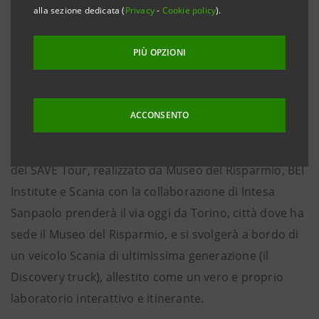
per educare i giovani all’uso consapevole delle
alla sezione dedicata (
Privacy
-
Cookie policy
).
risorse finanziarie e ambientali
PIÙ OPZIONI
Torino, 28 ottobre 2019
– Ventuno tappe dal nord alle
isole, in sei diverse regioni, quasi duemila chilometri
di viaggio con l’obiettivo di educare studenti e
ACCONSENTO
cittadini all’uso consapevole delle risorse economiche
e ambientali e ridurre gli sprechi. La seconda edizione
del SAVE Tour, realizzato da Museo del Risparmio, BEI
Institute e Scania con la collaborazione di Intesa
Sanpaolo prenderà il via oggi da Torino, città dove ha
sede il Museo del Risparmio, e si svolgerà a bordo di
un veicolo Scania di ultimissima generazione (il
Discovery truck), allestito come un vero e proprio
laboratorio interattivo e itinerante.