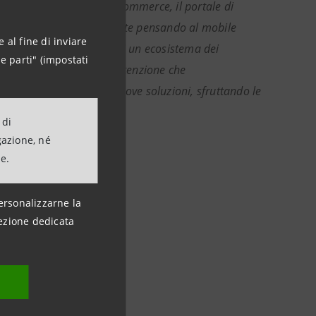
l'app, la gestione dell'e-commerce, il portale di
itali, sono state sviluppate pensando al mobile
 al fine di inviare
supportare la creazione di un ecosistema dei
e parti" (impostati
na prova tangibile dell'attenzione che
 la proposta di sempre nuove soluzioni, sfruttando le
 di
gazione, né
ne.
ersonalizzarne la
ezione dedicata