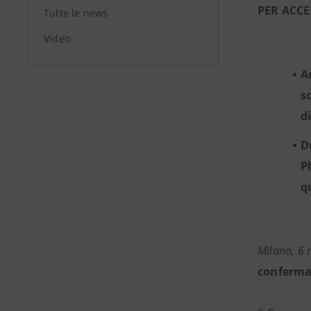
PER ACC
Tutte le news
Video
A
s
d
D
P
q
Milano, 6
conferma