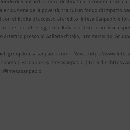
fondo di 5 miliardi di euro destinato all'economia circolar
e riduzione della povertà, tra cui un fondo di impatto per 
i con difficoltà di accesso al credito. Intesa Sanpaolo è fo
razione con altri soggetti in Italia e all'estero, incluse 
 artistico presso le Gallerie d'Italia, i tre musei del Grup
rnet: group.intesasanpaolo.com | News: https://www.intes
npaolo | Facebook: @intesasanpaolo | LinkedIn: https:/
: @intesasanpaolo