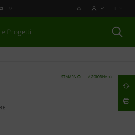
NOTIFICHE
IT
ZI
AREA UTENTE
 e Progetti
per chiudere
STAMPA
AGGIORNA
RE