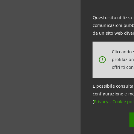
interoperab
acquiring 
Questo sito utilizza 
come canal
comunicazioni pubbli
pagamenti,
da un sito web diver
costanteme
migliori te
Cliccando s
profilazio
!
offrirti co
È possibile consulta
configurazione e mo
(
Privacy
-
Cookie pol
Informazio