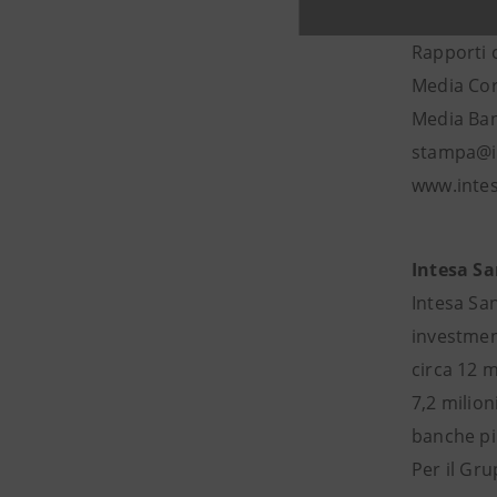
Intesa Sa
Rapporti 
Media Cor
Media Banc
stampa@i
www.inte
Intesa S
Intesa San
investment
circa 12 m
7,2 milion
banche pi
Per il Gru