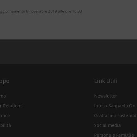
aggiornamento 6 novembre 2019 alle ore 16:33
uppo
Link Utili
amo
Newsletter
r Relations
Intesa Sanpaolo On 
ance
Grattacieli sostenibi
bilità
Social media
Persone e Famiglie