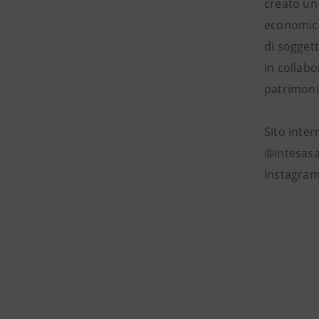
creato un 
economica 
di soggett
in collabo
patrimonio
Sito inte
@intesasa
Instagram