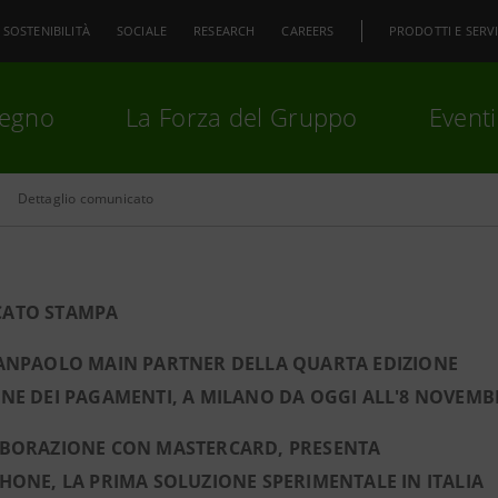
SOSTENIBILITÀ
SOCIALE
RESEARCH
CAREERS
PRODOTTI E SERVI
pegno
La Forza del Gruppo
Eventi
Dettaglio comunicato
premi
Invio
per cercare o
ESC
ATO STAMPA
SANPAOLO MAIN PARTNER DELLA QUARTA EDIZIONE
NE DEI PAGAMENTI, A MILANO DA OGGI ALL'8 NOVEMB
ABORAZIONE CON MASTERCARD, PRESENTA
HONE, LA PRIMA SOLUZIONE SPERIMENTALE IN ITALIA