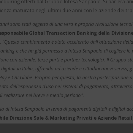
 acquiring offerti dal Gruppo Intesa Sanpaolo. Si parlerà 
ienza maturata negli ultimi due anni con le aziende dei tra
 anni sono stati oggetto di una vera e propria rivoluzione tecno
esponsabile Global Transaction Banking della Division
.
"Questo cambiamento è stato accelerato dall'attuazione della 
banking e che ha già permesso a Intesa Sanpaolo di cogliere le 
one con aziende, terze parti e partner tecnologici. Il Gruppo st
igitali in Italia, offrendo ad aziende e cittadini nuovi servizi, 
y e CBI Globe. Proprio per questo, la nostra partecipazione al
nto dell'esperienza d'uso nei sistemi di pagamento, attraverso 
i realizzare nel breve e medio periodo".
gia di Intesa Sanpaolo in tema di pagamenti digitali e digital a
ile Direzione Sale & Marketing Privati e Aziende Retai
 di accettazione in un'ottica di semplificazione, con l'obiettivo