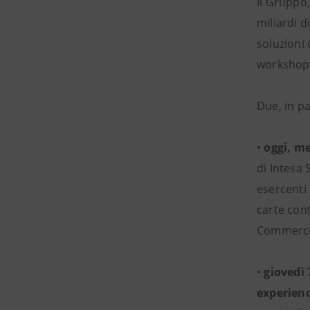
Il Gruppo,
miliardi 
soluzioni 
workshop
Due, in p
•
oggi,
me
di Intesa 
esercenti 
carte con
Commerce,
•
giovedì 
experienc