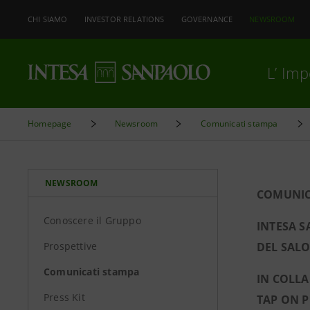
CHI SIAMO
INVESTOR RELATIONS
GOVERNANCE
NEWSROOM
L’ Im
Homepage
Newsroom
Comunicati stampa
NEWSROOM
COMUNIC
Conoscere il Gruppo
INTESA 
Prospettive
DEL SALO
Comunicati stampa
IN COLL
Press Kit
TAP ON P