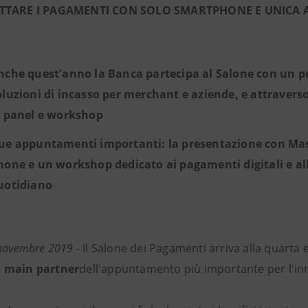
ETTARE I PAGAMENTI CON SOLO SMARTPHONE E UNICA 
nche quest'anno la Banca partecipa al Salone con un p
oluzioni di incasso per merchant e aziende, e attravers
i panel e workshop
ue appuntamenti importanti: la presentazione con Mas
hone e un workshop dedicato ai pagamenti digitali e all
uotidiano
 novembre 2019
- Il Salone dei Pagamenti arriva alla quarta 
 main partner
dell'appuntamento più importante per l'inn