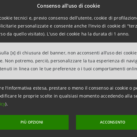
ili. Le nuove soluzioni che stiamo lanciando per gli esercenti - 
Consenso all'uso di cookie
- e l'ampia gamma di strumenti di pagamento, tradizionali e dig
cookie tecnici e, previo consenso dell’utente, cookie di profilazione
e chiave nelle interazioni con i clienti. Insieme consentono di 
citarie personalizzate e consente anche l'invio di cookie di "terz
 attraverso la digitalizzazione di consumatori ed esercenti. È u
so da quello visitato). L'uso dei cookie ha la durata di 1 anno.
nte riserviamo alla soddisfazione dei nostri clienti, attraverso
cnologie di volta in volta disponibili".
ulla [x] di chiusura del banner, non acconsenti all’uso dei cookie
ne. Non potremo, perciò, personalizzare la tua esperienza di navi
ntenuti in linea con le tue preferenze o i tuoi comportamenti onli
re l'informativa estesa, prestare o meno il consenso ai cookie o p
dificare le proprie scelte in qualsiasi momento accedendo alla s
icy
).
PIÙ OPZIONI
ACCONSENTO
ni per la stampa