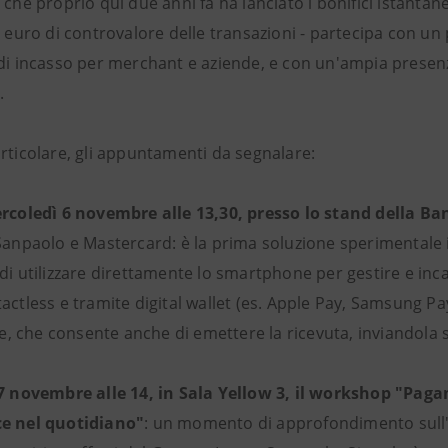
 che proprio qui due anni fa ha lanciato i bonifici istantan
di euro di controvalore delle transazioni - partecipa con 
di incasso per merchant e aziende, e con un'ampia presenza
.
articolare, gli appuntamenti da segnalare:
rcoledì 6 novembre alle 13,30, presso lo stand della Ba
Sanpaolo e Mastercard: è la prima soluzione sperimentale i
di utilizzare direttamente lo smartphone per gestire e inca
tactless e tramite digital wallet (es. Apple Pay, Samsung P
 che consente anche di emettere la ricevuta, inviandola s
7 novembre alle 14, in Sala Yellow 3, il workshop "Pagam
e nel quotidiano"
: un momento di approfondimento sull'ut