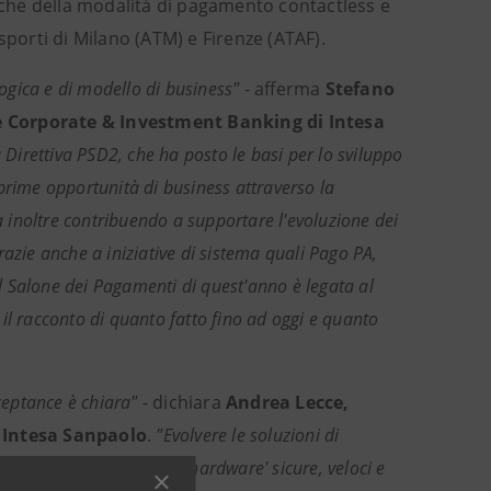
anche della modalità di pagamento contactless e
sporti di Milano (ATM) e Firenze (ATAF).
logica e di modello di business"
- afferma
Stefano
e Corporate & Investment Banking di Intesa
Direttiva PSD2, che ha posto le basi per lo sviluppo
prime opportunità di business attraverso la
a inoltre contribuendo a supportare l'evoluzione dei
grazie anche a iniziative di sistema quali Pago PA,
 Salone dei Pagamenti di quest'anno è legata al
il racconto di quanto fatto fino ad oggi e quanto
cceptance è chiara"
- dichiara
Andrea Lecce,
l Intesa Sanpaolo
.
"Evolvere le soluzioni di
 di fornire soluzioni ‘no hardware' sicure, veloci e