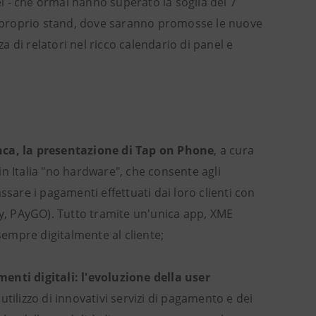
ei - che ormai hanno superato la soglia dei 7
un proprio stand, dove saranno promosse le nuove
 di relatori nel ricco calendario di panel e
nca, la presentazione di Tap on Phone
, a cura
n Italia "no hardware", che consente agli
ssare i pagamenti effettuati dai loro clienti con
ay, PAyGO). Tutto tramite un'unica app, XME
empre digitalmente al cliente;
enti digitali: l'evoluzione della user
ilizzo di innovativi servizi di pagamento e dei