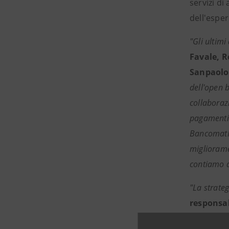
servizi di
dell'esper
"Gli ultimi
Favale, R
Sanpaolo
dell'open 
collaborazi
pagamenti d
BancomatPa
migliorame
contiamo d
"La strate
responsab
pagamento e