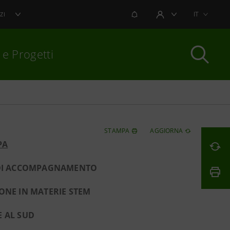
NOTIFICHE
IT
ZI
AREA UTENTE
 e Progetti
per chiudere
STAMPA
AGGIORNA
PA
 DI ACCOMPAGNAMENTO
IONE IN MATERIE STEM
E AL SUD