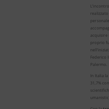
L’incontro
realizzat
personale 
accompagn
acquisire 
proprio f
nell’inizi
Federico I
Palermo.
In Italia 
31,7% cont
scientific
umanistic
Con la
tr