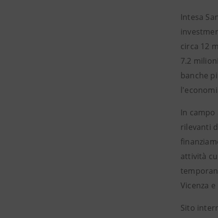
Intesa San
investment
circa 12 m
7.2 milion
banche più
l'economi
In campo 
rilevanti 
finanziame
attività c
temporanee
Vicenza e
Sito inter