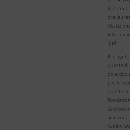
lo sono or
ora laurea
l’iscrizio
Intesa Sa
Sud.
Il proget
questa dir
obiettivo 
per le ma
questo si
Fondazione
Gruppo in 
seleziona 
l’unica ba