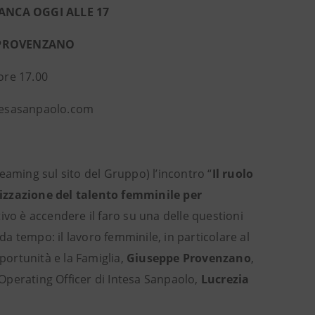
ANCA OGGI ALLE 17
E PROVENZANO
ore 17.00
ntesasanpaolo.com
aming sul sito del Gruppo) l’incontro “
Il ruolo
rizzazione del talento femminile per
ttivo è accendere il faro su una delle questioni
 tempo: il lavoro femminile, in particolare al
pportunità e la Famiglia,
Giuseppe Provenzano
,
 Operating Officer di Intesa Sanpaolo,
Lucrezia