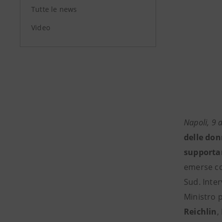
Tutte le news
Video
Napoli, 9 
delle don
supportar
emerse co
Sud. Inter
Ministro p
Reichlin
,