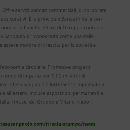
. Offre servizi bancari commerciali, di corporate
sicurativi. È la principale Banca in Italia con
tradizionali. Le banche estere del Gruppo contano
tesa Sanpaolo è riconosciuta come una delle
a essere motore di crescita per la società e
ll'economia circolare. Promuove progetti
n fondo di impatto per € 1,2 miliardi di
edito. Intesa Sanpaolo è fortemente impegnata in
lia e all'estero, incluse esposizioni permanenti e
talia, i musei del Gruppo a Milano, Napoli,
intesasanpaolo.com/it/sala-stampa/news
|