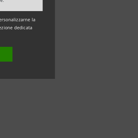
ne.
ersonalizzarne la
ezione dedicata