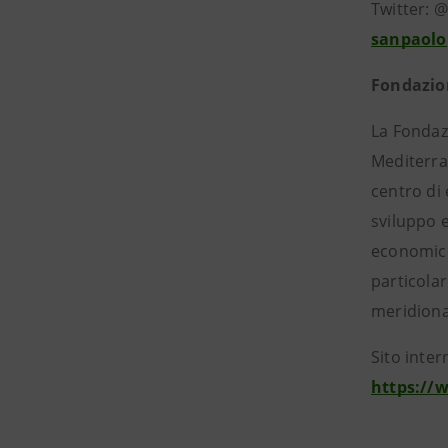
Twitter: 
sanpaolo
Fondazio
La Fondaz
Mediterran
centro di 
sviluppo e
economico
particolar
meridiona
Sito inte
https://