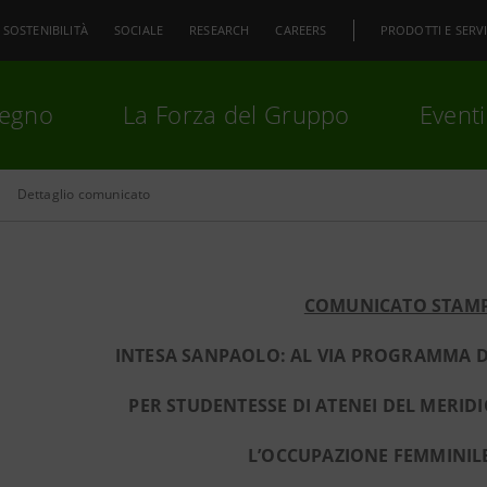
SOSTENIBILITÀ
SOCIALE
RESEARCH
CAREERS
PRODOTTI E SERVI
pegno
La Forza del Gruppo
Eventi
Dettaglio comunicato
premi
Invio
per cercare o
ESC
COMUNICATO STAM
INTESA SANPAOLO: AL VIA PROGRAMMA
PER STUDENTESSE DI ATENEI DEL MERID
L’OCCUPAZIONE FEMMINIL