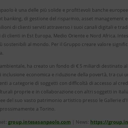
paolo è una delle più solide e profittevoli banche europee
 banking, di gestione del risparmio, asset management e as
ilioni di clienti serviti attraverso i suoi canali digitali e 
i di clienti in Est Europa, Medio Oriente e Nord Africa. In
 sostenibili al mondo. Per il Gruppo creare valore signific
a.
ambientale, ha creato un fondo di € 5 miliardi destinato a
di inclusione economica e riduzione della povertà, tra cui u
nti a categorie di soggetti con difficoltà di accesso al cr
ulturali proprie e in collaborazione con altri soggetti in Ita
 del suo vasto patrimonio artistico presso le Gallerie d'I
 prossimamente a Torino.
net:
group.intesasanpaolo.com
| News:
https://group.