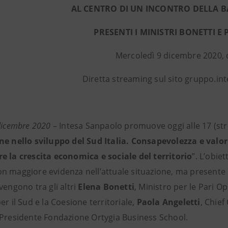
AL CENTRO DI UN INCONTRO DELLA B
PRESENTI I MINISTRI BONETTI 
Mercoledì 9 dicembre 2020, 
Diretta streaming sul sito gruppo.i
dicembre 2020
– Intesa Sanpaolo promuove oggi alle 17 (stre
ne nello sviluppo del Sud Italia. Consapevolezza e valo
e la crescita economica e sociale del territorio
”. L’obie
n maggiore evidenza nell’attuale situazione, ma presente da
vengono tra gli altri
Elena Bonetti
, Ministro per le Pari O
er il Sud e la Coesione territoriale,
Paola Angeletti
, Chief
 Presidente Fondazione Ortygia Business School.