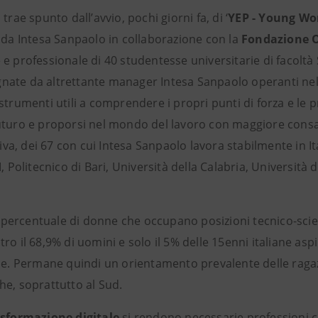
 trae spunto dall’avvio, pochi giorni fa, di ‘
YEP - Young W
o da Intesa Sanpaolo in collaborazione con la
Fondazione O
e professionale di 40 studentesse universitarie di facoltà
ate da altrettante manager Intesa Sanpaolo operanti ne
strumenti utili a comprendere i propri punti di forza e le p
uturo e proporsi nel mondo del lavoro con maggiore consap
ativa, dei 67 con cui Intesa Sanpaolo lavora stabilmente in It
I, Politecnico di Bari, Università della Calabria, Università 
la percentuale di donne che occupano posizioni tecnico-scient
ro il 68,9% di uomini e solo il 5% delle 15enni italiane as
he. Permane quindi un orientamento prevalente delle ragazz
he, soprattutto al Sud.
asformazione digitale
si rendono necessarie professioni c