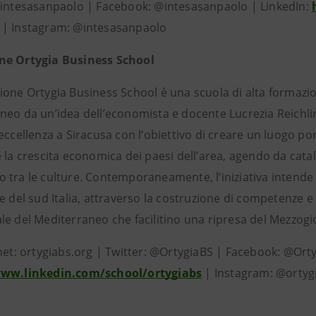
@intesasanpaolo | Facebook: @intesasanpaolo | LinkedIn:
| Instagram: @intesasanpaolo
ne Ortygia Business School
ione Ortygia Business School è una scuola di alta formazi
eo da un’idea dell’economista e docente Lucrezia Reichlin.
eccellenza a Siracusa con l’obiettivo di creare un luogo p
 la crescita economica dei paesi dell’area, agendo da catali
 tra le culture. Contemporaneamente, l’iniziativa intende 
e del sud Italia, attraverso la costruzione di competenze e
le del Mediterraneo che facilitino una ripresa del Mezzog
rnet: ortygiabs.org | Twitter: @OrtygiaBS | Facebook: @Orty
www.linkedin.com/school/ortygiabs
| Instagram: @ortyg