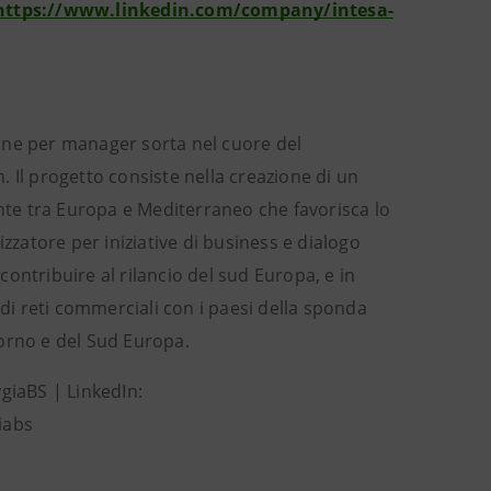
https://www.linkedin.com/company/intesa-
one per manager sorta nel cuore del
 Il progetto consiste nella creazione di un
onte tra Europa e Mediterraneo che favorisca lo
zzatore per iniziative di business e dialogo
contribuire al
rilancio del sud Europa, e in
 di reti commerciali con i paesi della sponda
iorno e del Sud Europa.
giaBS | LinkedIn:
iabs