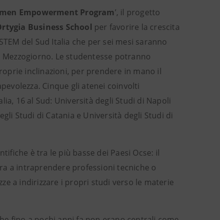
omen Empowerment Program
’, il progetto
rtygia Business School
per favorire la crescita
 STEM del Sud Italia che per sei mesi saranno
l Mezzogiorno. Le studentesse potranno
roprie inclinazioni, per prendere in mano il
evolezza. Cinque gli atenei coinvolti
alia, 16 al Sud: Università degli Studi di Napoli
degli Studi di Catania e Università degli Studi di
ifiche è tra le più basse dei Paesi Ocse: il
pira a intraprendere professioni tecniche o
e a indirizzare i propri studi verso le materie
he fino a pochi anni fa non erano centrali come