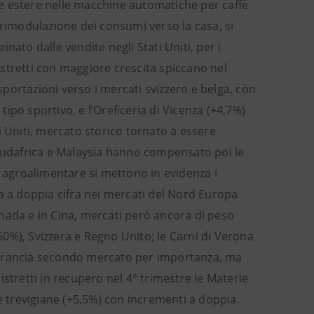
e estere nelle macchine automatiche per caffè
 rimodulazione dei consumi verso la casa, si
inato dalle vendite negli Stati Uniti, per i
distretti con maggiore crescita spiccano nel
portazioni verso i mercati svizzero e belga, con
 tipo sportivo, e l’Oreficeria di Vicenza (+4,7%)
ati Uniti, mercato storico tornato a essere
 Sudafrica e Malaysia hanno compensato poi le
o agroalimentare si mettono in evidenza i
ita a doppia cifra nei mercati del Nord Europa
Canada e in Cina, mercati però ancora di peso
+60%), Svizzera e Regno Unito; le Carni di Verona
in Francia secondo mercato per importanza, ma
stretti in recupero nel 4° trimestre le Materie
se trevigiane (+5,5%) con incrementi a doppia