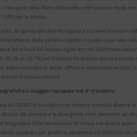
 il recupero della filiera della pelle e del sistema moda ch
 -11,6% per la moda).
nte, la ripresa dei distretti operata sui mercati esteri n
contenimento delle perdite rispetto a quelle osservate nel
tino AA e Friuli-VG hanno registrato nel 2020 meno della m
VG 10,1% vs -21,7%) ed il Veneto ha dimostrato una tenuta 
isi aveva coinvolto in modo diffuso e intensamente tutti i
 toccati in misura minore.
eografiche a maggior recupero nel 4° trimestre
ia di COVID-19 ha colpito con tempi e intensità diverse l
 sbocco dei distretti e le divergenze sono destinate ad amp
el progredire delle vaccinazioni di massa nei diversi paesi. 
 hanno superato per prime la pandemia nel 2020 con un rimb