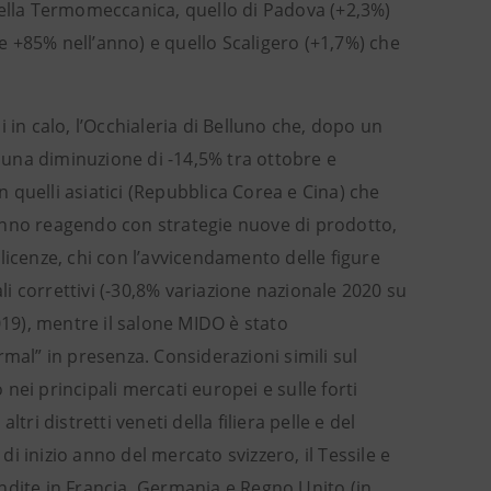
i della Termomeccanica, quello di Padova (+2,3%)
 +85% nell’anno) e quello Scaligero (+1,7%) che
 in calo, l’Occhialeria di Belluno che, dopo un
una diminuzione di -14,5% tra ottobre e
n quelli asiatici (Repubblica Corea e Cina) che
stanno reagendo con strategie nuove di prodotto,
e licenze, chi con l’avvicendamento delle figure
li correttivi (-30,8% variazione nazionale 2020 su
019), mentre il salone MIDO è stato
l” in presenza. Considerazioni simili sul
ei principali mercati europei e sulle forti
ri distretti veneti della filiera pelle e del
di inizio anno del mercato svizzero, il Tessile e
ndite in Francia, Germania e Regno Unito (in