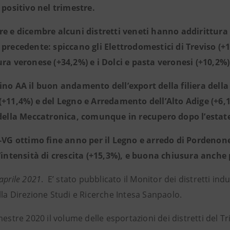
o positivo nel trimestre.
re e dicembre alcuni distretti veneti hanno addirittura
 precedente: spiccano gli Elettrodomestici di Treviso (+1
ura veronese (+34,2%) e i Dolci e pasta veronesi (+10,2%)
ino AA il buon andamento dell’export della filiera della fr
(+11,4%) e del Legno e Arredamento dell’Alto Adige (+6
 della Meccatronica, comunque in recupero dopo l’estat
i-VG ottimo fine anno per il Legno e arredo di Pordenon
l’intensità di crescita (+15,3%), e buona chiusura anche 
aprile 2021
. E’ stato pubblicato il Monitor dei distretti ind
lla Direzione Studi e Ricerche Intesa Sanpaolo.
mestre 2020 il volume delle esportazioni dei distretti del Tr