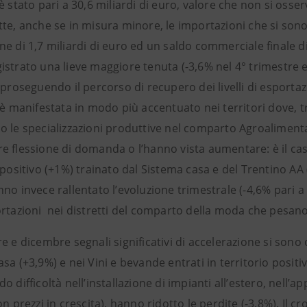
è stato pari a 30,6 miliardi di euro, valore che non si osse
te, anche se in misura minore, le importazioni che si sono
e di 1,7 miliardi di euro ed un saldo commerciale finale di 1
strato una lieve maggiore tenuta (-3,6% nel 4° trimestre e 
 proseguendo il percorso di recupero dei livelli di esportaz
 è manifestata in modo più accentuato nei territori dove, tr
o le specializzazioni produttive nel comparto Agroalimenta
 flessione di domanda o l’hanno vista aumentare: è il caso
 positivo (+1%) trainato dal Sistema casa e del Trentino AA 
no invece rallentato l’evoluzione trimestrale (-4,6% pari a 
rtazioni nei distretti del comparto della moda che pesano p
e e dicembre segnali significativi di accelerazione si sono 
sa (+3,9%) e nei Vini e bevande entrati in territorio positiv
o difficoltà nell’installazione di impianti all’estero, nell
on prezzi in crescita), hanno ridotto le perdite (-3,8%). Il cr