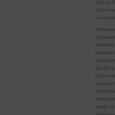
cifra nel 
che ha ri
ha intensi
All’estrem
miglioram
dicembre (
americani 
chi puntan
apicali: l
2019) e de
riprogram
rallentame
aspettativ
tessile: l
abbigliam