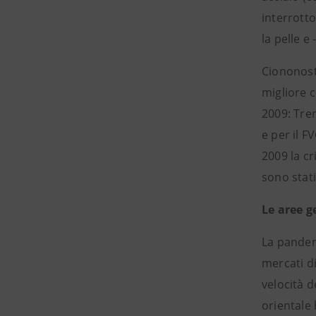
interrotto
la pelle e
Ciononosta
migliore 
2009: Tren
e per il F
2009 la cr
sono stati
Le aree g
La pandem
mercati di
velocità d
orientale