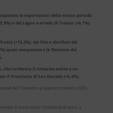
 superato le esportazioni dello stesso periodo
5,8%) e del Legno e arredo di Treviso (+6,1%),
.
utta (+13,3%), dei Vini e distillati del
,1%) quasi compensano la flessione dei
e.
e, che conferma il rimbalzo estivo e ne
per il Prosciutto di San Daniele (+6,4%).
ustriali del Triveneto al quarto trimestre 2020,
iveneto è sceso sotto i 9 miliardi di euro, e