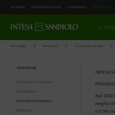
CHI SIAMO
INVESTOR RELATIONS
GOVERNANCE
NEWSROOM
L’ Im
Homepage
Newsroom
Comunicati stampa
NEWSROOM
INTESA S
Conoscere il Gruppo
PROSEGUE
Prospettive
Nel 2020 
Comunicati stampa
meglio ri
Press Kit
(+3,9% in