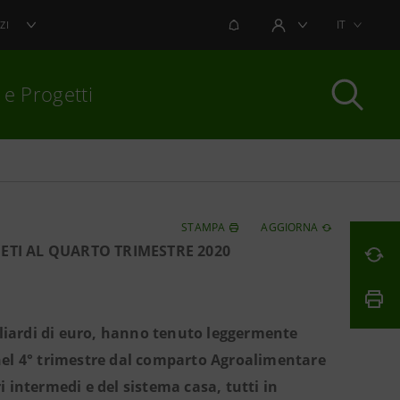
NOTIFICHE
IT
ZI
AREA UTENTE
 e Progetti
per chiudere
STAMPA
AGGIORNA
NETI AL QUARTO TRIMESTRE 2020
miliardi di euro, hanno tenuto leggermente
 nel 4° trimestre dal comparto Agroalimentare
i intermedi e del sistema casa, tutti in