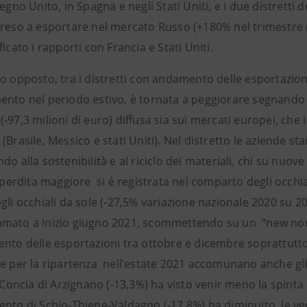
Regno Unito, in Spagna e negli Stati Uniti, e i due distrett
preso a esportare nel mercato Russo (+180% nel trimestre e
ficato i rapporti con Francia e Stati Uniti.
o opposto, tra i distretti con andamento delle esportazioni
ento nel periodo estivo, è tornata a peggiorare segnando 
-97,3 milioni di euro) diffusa sia sui mercati europei, che i
(Brasile, Messico e stati Uniti). Nel distretto le aziende 
do alla sostenibilità e al riciclo dei materiali, chi su nuov
a perdita maggiore si è registrata nel comparto degli occhia
gli occhiali da sole (-27,5% variazione nazionale 2020 su 2
mato a inizio giugno 2021, scommettendo su un “new norma
nto delle esportazioni tra ottobre e dicembre soprattutto n
e per la ripartenza nell’estate 2021 accomunano anche gli alt
a Concia di Arzignano (-13,3%) ha visto venir meno la spinta 
ento di Schio-Thiene-Valdagno (-17,8%) ha diminuito le ve