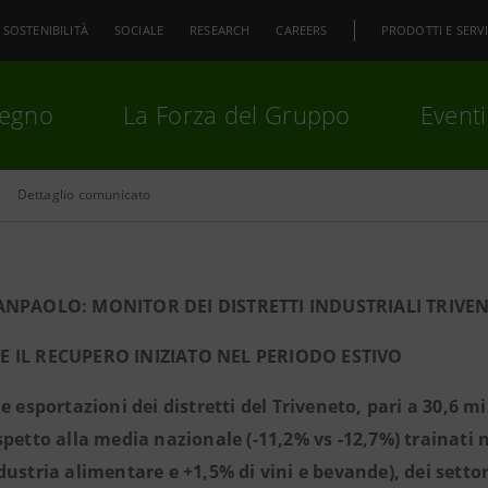
SOSTENIBILITÀ
SOCIALE
RESEARCH
CAREERS
PRODOTTI E SERVI
pegno
La Forza del Gruppo
Eventi
Dettaglio comunicato
premi
Invio
per cercare o
ESC
ANPAOLO: MONITOR DEI DISTRETTI INDUSTRIALI TRIVE
 IL RECUPERO INIZIATO NEL PERIODO ESTIVO
le esportazioni dei distretti del Triveneto, pari a 30,6 
spetto alla media nazionale (-11,2% vs -12,7%) trainati
dustria alimentare e +1,5% di vini e bevande), dei settor