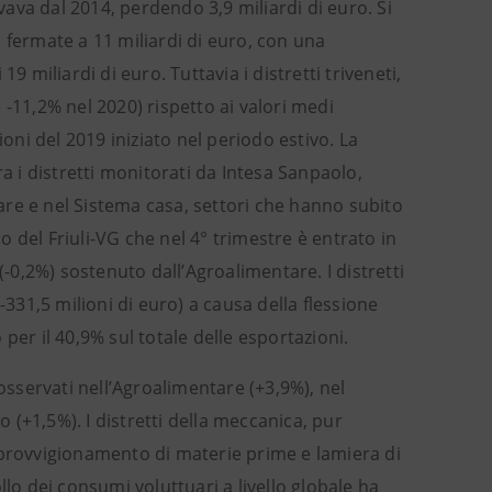
rvava dal 2014, perdendo 3,9 miliardi di euro. Si
 fermate a 11 miliardi di euro, con una
9 miliardi di euro. Tuttavia i distretti triveneti,
-11,2% nel 2020) rispetto ai valori medi
ioni del 2019 iniziato nel periodo estivo. La
a i distretti monitorati da Intesa Sanpaolo,
re e nel Sistema casa, settori che hanno subito
 del Friuli-VG che nel 4° trimestre è entrato in
(-0,2%) sostenuto dall’Agroalimentare. I distretti
-331,5 milioni di euro) a causa della flessione
er il 40,9% sul totale delle esportazioni.
osservati nell’Agroalimentare (+3,9%), nel
o (+1,5%). I distretti della meccanica, pur
’approvvigionamento di materie prime e lamiera di
ollo dei consumi voluttuari a livello globale ha