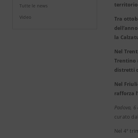
territori
Tutte le news
Video
Tra ottob
dell’anno
la Calzat
Nel Trent
Trentino 
distretti
Nel Friul
rafforza 
Padova, 6 
curato da
Nel 4° tri