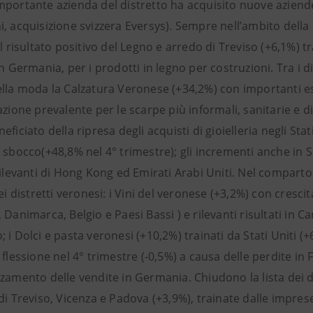
mportante azienda del distretto ha acquisito nuove aziend
, acquisizione svizzera Eversys). Sempre nell’ambito della
il risultato positivo del Legno e arredo di Treviso (+6,1%) tra
in Germania, per i prodotti in legno per costruzioni. Tra i 
ella moda la Calzatura Veronese (+34,2%) con importanti es
azione prevalente per le scarpe più informali, sanitarie e di
eficiato della ripresa degli acquisti di gioielleria negli St
e sbocco(+48,8% nel 4° trimestre); gli incrementi anche in
rilevanti di Hong Kong ed Emirati Arabi Uniti. Nel compart
dei distretti veronesi: i Vini del veronese (+3,2%) con cresc
 Danimarca, Belgio e Paesi Bassi ) e rilevanti risultati in 
 i Dolci e pasta veronesi (+10,2%) trainati da Stati Uniti (
a flessione nel 4° trimestre (-0,5%) a causa delle perdite 
zamento delle vendite in Germania. Chiudono la lista dei di
di Treviso, Vicenza e Padova (+3,9%), trainate dalle impre