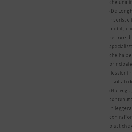
che una i
(De Longhi
inserisce 
mobili, e 
settore d
specializz
che ha ben
principal
flessioni 
risultati 
(Norvegia,
contenuto;
in legger
con raffor
plastiche 