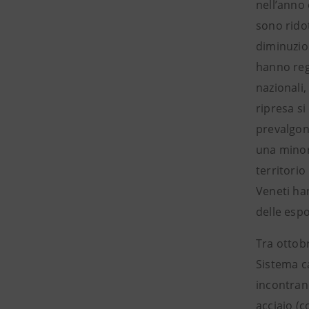
nell’anno 
sono ridot
diminuzion
hanno regi
nazionali,
ripresa si
prevalgon
una minore
territorio
Veneti han
delle espo
Tra ottobr
Sistema ca
incontrand
acciaio (c