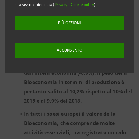
euro, occupando poco meno di due milioni
alla sezione dedicata (
Privacy
-
Cookie policy
).
di persone.
PIÙ OPZIONI
Dopo aver chiuso il 2019 con un
incremento dell’1,4%, nel 2020 la
Bioeconomia ha perso nel complesso il
ACCONSENTO
6,5% del valore della produzione, un calo
inferiore rispetto a quanto segnato
dall’intera economia (-8,8%): il peso della
Bioeconomia in termini di produzione è
pertanto salito al 10,2% rispetto al 10% del
2019 e al 9,9% del 2018.
In tutti i paesi europei il valore della
Bioeconomia, che comprende molte
attività essenziali, ha registrato un calo