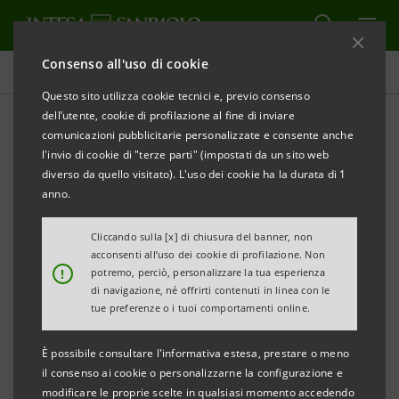
Consenso all'uso di cookie
Comunicati stampa
Questo sito utilizza cookie tecnici e, previo consenso
dell’utente, cookie di profilazione al fine di inviare
STAMPA
AGGIORNA
comunicazioni pubblicitarie personalizzate e consente anche
Intesa Sanpaolo: presentato assieme ad
l'invio di cookie di "terze parti" (impostati da un sito web
Assobiotec e il Cluster Spring
diverso da quello visitato). L'uso dei cookie ha la durata di 1
il 7° Rapporto sulla Bioeconomia
anno.
Giugno 2021
Cliccando sulla [x] di chiusura del banner, non
acconsenti all’uso dei cookie di profilazione. Non
!
potremo, perciò, personalizzare la tua esperienza
Nel 2020 la Bioeconomia in Italia, intesa
di navigazione, né offrirti contenuti in linea con le
come sistema che utilizza le risorse
tue preferenze o i tuoi comportamenti online.
biologiche, inclusi gli scarti, come input per
È possibile consultare l'informativa estesa, prestare o meno
la produzione di beni ed energia, ha
il consenso ai cookie o personalizzarne la configurazione e
generato un output pari a 317 miliardi di
modificare le proprie scelte in qualsiasi momento accedendo