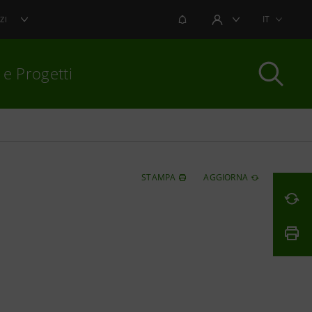
NOTIFICHE
IT
ZI
AREA UTENTE
 e Progetti
per chiudere
STAMPA
AGGIORNA