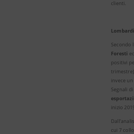
clienti.
Lombardi
Secondo l
Foresti
e
positivi p
trimestre)
invece un 
Segnali d
esportazi
inizio 201
Dall’anali
cui 7 coll