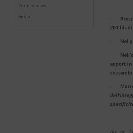
Tutte le news
Video
·
Bresc
200 filial
·
Nei p
·
Nell’
export in
sostenibi
·
Marco
dell’integ
specificit
Brescia, 2