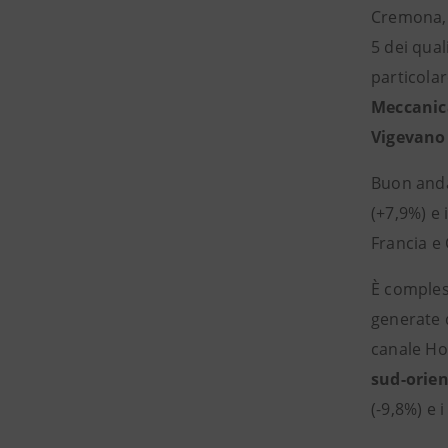
Cremona, L
5 dei qua
particolar
Meccanic
Vigevano
Buon anda
(+7,9%) e 
Francia e 
È comples
generate d
canale Ho.
sud-orien
(-9,8%) e 