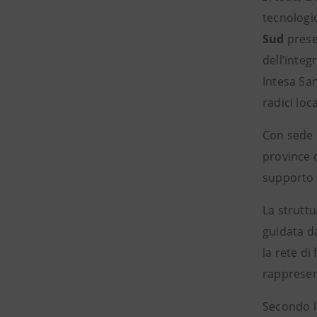
tecnologic
Sud
prese
dell’integ
Intesa San
radici loc
Con sede a
province 
supporto
La struttu
guidata 
la rete di
rappresent
Secondo 