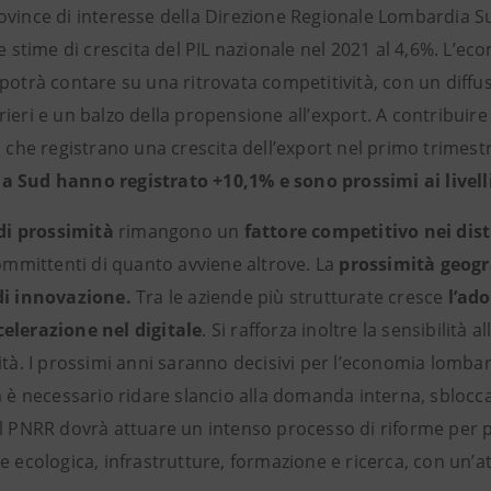
vince di interesse della Direzione Regionale Lombardia Sud
le stime di crescita del PIL nazionale nel 2021 al 4,6%. L’e
 potrà contare su una ritrovata competitività, con un diff
ieri e un balzo della propensione all’export. A contribuire 
i
che registrano una crescita dell’export nel primo trimest
 Sud hanno registrato +10,1% e sono prossimi ai livelli
 di prossimità
rimangono un
fattore competitivo nei dist
committenti di quanto avviene altrove. La
prossimità geogr
di innovazione.
Tra le aziende più strutturate cresce
l’ad
celerazione nel
digitale
. Si rafforza inoltre la sensibilità a
lità. I prossimi anni saranno decisivi per l’economia lomb
a è necessario ridare slancio alla domanda interna, sblocc
l PNRR dovrà attuare un intenso processo di riforme per pot
e ecologica, infrastrutture, formazione e ricerca, con un’at