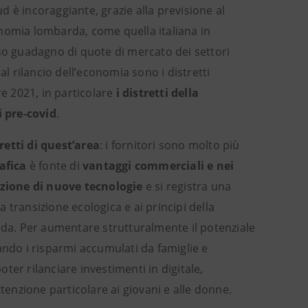
 è incoraggiante, grazie alla previsione al
conomia lombarda, come quella italiana in
uso guadagno di quote di mercato dei settori
al rilancio dell’economia sono i distretti
re 2021, in particolare
i distretti della
 pre-covid
.
retti di quest’area
: i fornitori sono molto più
afica
è fonte di
vantaggi commerciali e nei
ozione di nuove tecnologie
e si registra una
lla transizione ecologica e ai principi della
arda. Per aumentare strutturalmente il potenziale
ando i risparmi accumulati da famiglie e
er rilanciare investimenti in digitale,
tenzione particolare ai giovani e alle donne.