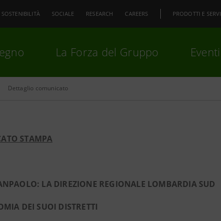
SOSTENIBILITÀ
SOCIALE
RESEARCH
CAREERS
PRODOTTI E SERVI
pegno
La Forza del Gruppo
Eventi
Dettaglio comunicato
premi
Invio
per cercare o
ESC
ATO STAMPA
SANPAOLO: LA DIREZIONE REGIONALE LOMBARDIA SUD
OMIA DEI SUOI DISTRETTI