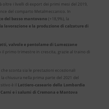
oltre i livelli di export dei primi mesi del 2019,
ance del comparto Metalmeccanico. In
co del basso mantovano
(+18,9%), la
a lavorazione e la produzione di calzature di
tti, valvole e pentolame di Lumezzane
l primo trimestre in crescita, grazie al traino di
he sconta sia le prestazioni eccezionali
 la chiusura nella prima parte del 2021 del
itivo è il
Lattiero-caseario della Lombardia
e
Carni e i salumi di Cremona e Mantova