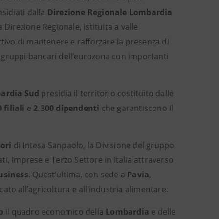
esidiati dalla
Direzione Regionale Lombardia
 Direzione Regionale, istituita a valle
ttivo di mantenere e rafforzare la presenza di
ri gruppi bancari dell’eurozona con importanti
bardia Sud
presidia il territorio costituito dalle
0
filiali
e
2.300 dipendenti
che garantiscono il
ori
di Intesa Sanpaolo, la Divisione del gruppo
vati, Imprese e Terzo Settore in Italia attraverso
usiness
. Quest’ultima, con sede a
Pavia
,
to all’agricoltura e all’industria alimentare.
o
il quadro economico della
Lombardia
e delle