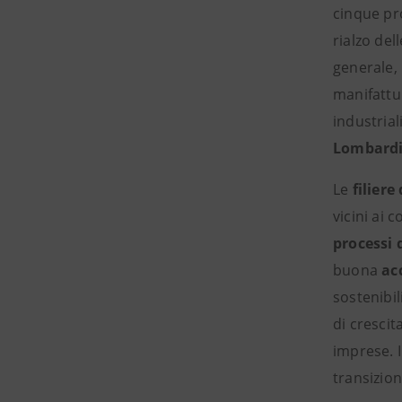
cinque pro
rialzo del
generale,
manifattur
industrial
Lombardia
Le
filiere
vicini ai 
processi 
buona
ac
sostenibi
di crescit
imprese. I
transizion