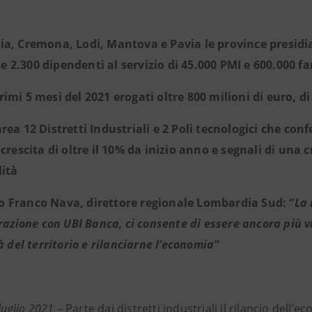
ia, Cremona, Lodi, Mantova e Pavia le province presidi
i e 2.300 dipendenti al servizio di 45.000 PMI e 600.000 fa
rimi 5 mesi del 2021 erogati oltre 800 milioni di euro, di
area 12 Distretti Industriali e 2 Poli tecnologici che con
 crescita di oltre il 10% da inizio anno e segnali di un
lità
 Franco Nava, direttore regionale Lombardia Sud: “
La 
razione con UBI Banca, ci consente di essere ancora più vi
à del territorio e rilanciarne l’economia”
 luglio 2021
– Parte dai distretti industriali il rilancio dell’