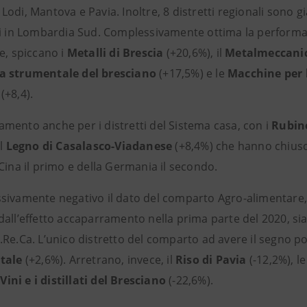
odi, Mantova e Pavia. Inoltre, 8 distretti regionali sono già 
li in Lombardia Sud. Complessivamente ottima la perform
e, spiccano i
Metalli di Brescia
(+20,6%), il
Metalmeccani
a strumentale del bresciano
(+17,5%) e le
Macchine per l
(+8,4).
mento anche per i distretti del Sistema casa, con i
Rubine
il
Legno di Casalasco-Viadanese
(+8,4%) che hanno chiuso i
Cina il primo e della Germania il secondo.
sivamente negativo il dato del comparto Agro-alimentare, c
all’effetto accaparramento nella prima parte del 2020, sia
Re.Ca. L’unico distretto del comparto ad avere il segno pos
tale
(+2,6%). Arretrano, invece, il
Riso di Pavia
(-12,2%), l
i
Vini e i distillati del Bresciano
(-22,6%).