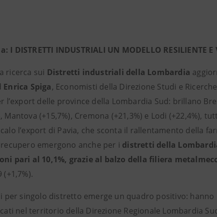
a: I DISTRETTI INDUSTRIALI UN MODELLO RESILIENTE E
a ricerca sui
Distretti industriali della Lombardia
aggior
d
Enrica Spiga
, Economisti della Direzione Studi e Ricerche 
er l’export delle province della Lombardia Sud: brillano Br
, Mantova (+15,7%), Cremona (+21,3%) e Lodi (+22,4%), tutte
calo l’export di Pavia, che sconta il rallentamento della f
i recupero emergono anche per i
distretti della Lombard
oni pari al 10,1%, grazie al balzo della filiera metalmec
9 (+1,7%).
si per singolo distretto emerge un quadro positivo: hanno ini
ocati nel territorio della Direzione Regionale Lombardia S