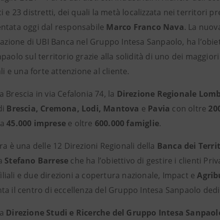
i e 23 distretti, dei quali la metà localizzata nei territori pr
ntata oggi dal responsabile
Marco Franco Nava
. La nuova
razione di UBI Banca nel Gruppo Intesa Sanpaolo, ha l’obie
paolo sul territorio grazie alla solidità di uno dei maggio
ali e una forte attenzione al cliente.
 Brescia in via Cefalonia 74, la
Direzione Regionale Lom
di
Brescia, Cremona, Lodi, Mantova
e
Pavia
con oltre
20
 a
45.000 imprese
e oltre
600.000 famiglie
.
ra è una delle 12 Direzioni Regionali della
Banca dei Territ
da
Stefano Barrese
che ha l’obiettivo di gestire i clienti Pri
 filiali e due direzioni a copertura nazionale, Impact e
Agrib
a il centro di eccellenza del Gruppo Intesa Sanpaolo dedica
la
Direzione Studi e Ricerche del Gruppo Intesa Sanpaol