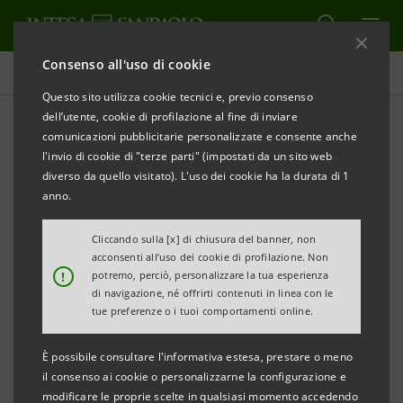
Consenso all'uso di cookie
Comunicati stampa
Questo sito utilizza cookie tecnici e, previo consenso
dell’utente, cookie di profilazione al fine di inviare
STAMPA
AGGIORNA
comunicazioni pubblicitarie personalizzate e consente anche
INTESA SANPAOLO: SFIDE E OPPORTUNITA’
PER LA
l'invio di cookie di "terze parti" (impostati da un sito web
FILIERA AUTOMOTIVE
diverso da quello visitato). L'uso dei cookie ha la durata di 1
anno.
• Istituzioni, associazioni, imprese e finanza a
confronto per tracciare un quadro sulle tendenze in
Cliccando sulla [x] di chiusura del banner, non
acconsenti all’uso dei cookie di profilazione. Non
atto nel settore Automotive e offrire spunti per
!
potremo, perciò, personalizzare la tua esperienza
costruire strategie vincenti.
di navigazione, né offrirti contenuti in linea con le
tue preferenze o i tuoi comportamenti online.
• Al centro del dibattito i possibili effetti delle spinte
È possibile consultare l'informativa estesa, prestare o meno
europee verso l’elettrificazione, la necessaria
il consenso ai cookie o personalizzarne la configurazione e
transizione green e tecnologica e il ruolo della filiera.
modificare le proprie scelte in qualsiasi momento accedendo