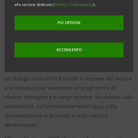
alla sezione dedicata (
Privacy
-
Cookie policy
).
• Da un’indagine realizzata da Intesa Sanpaolo
emerge come quasi il 70% delle aziende intervistate
PIÙ OPZIONI
abbiano un centro di ricerca e sviluppo e come vi sia
un forte legame tra dimensione dell’impresa e
ammontare degli investimenti in questo ambito.
ACCONSENTO
• Mauro Micillo, Chief della Divisione IMI Corporate &
Investment Banking di Intesa Sanpaolo: “E’ essenziale
un dialogo costruttivo fra tutte le imprese del settore
e le istituzioni per sostenere un programma di
rilancio strategico e di lungo termine, focalizzato sulla
sostenibilità, sull’innovazione tecnologica, sulla
specializzazione di prodotto e sulla crescita
dimensionale”.