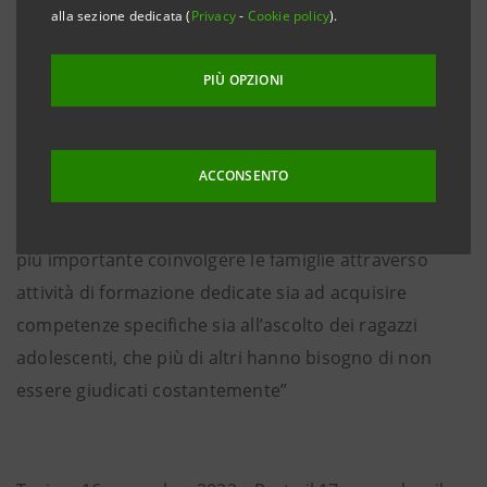
alla sezione dedicata (
Privacy
-
Cookie policy
).
del Risparmio di Intesa Sanpaolo: “La famiglia rimane
un luogo importante di dialogo e le nostre indagini
PIÙ OPZIONI
segnalano che la stretta convivenza, dovuta anche
alla pandemia, ha riattivato la comunicazione
intragenerazionale. I padri e soprattutto le madri
ACCONSENTO
sono punti di riferimento anche quando si parla di
denaro e di autonomia. Questo significa che è sempre
più importante coinvolgere le famiglie attraverso
attività di formazione dedicate sia ad acquisire
competenze specifiche sia all’ascolto dei ragazzi
adolescenti, che più di altri hanno bisogno di non
essere giudicati costantemente”