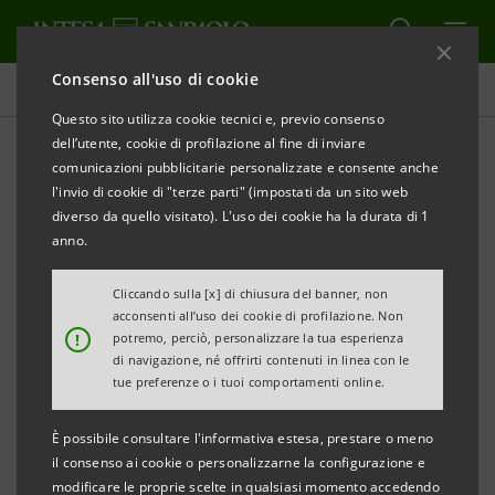
Consenso all'uso di cookie
Comunicati stampa
Questo sito utilizza cookie tecnici e, previo consenso
dell’utente, cookie di profilazione al fine di inviare
STAMPA
AGGIORNA
comunicazioni pubblicitarie personalizzate e consente anche
COMUNICATO STAMPA
l'invio di cookie di "terze parti" (impostati da un sito web
diverso da quello visitato). L'uso dei cookie ha la durata di 1
MOIGE E MUSEO DEL RISPARMIO INSIEME PER
anno.
COINVOLGERE LE FAMIGLIE SULLA VALORIZZAZIONE
DEL CAPITALE UMANO DI RAGAZZE E RAGAZZI
Cliccando sulla [x] di chiusura del banner, non
acconsenti all’uso dei cookie di profilazione. Non
!
potremo, perciò, personalizzare la tua esperienza
di navigazione, né offrirti contenuti in linea con le
• Dal 17 novembre un nuovo ciclo di incontri pensati
tue preferenze o i tuoi comportamenti online.
per i genitori alla scoperta del capitale umano dei
È possibile consultare l'informativa estesa, prestare o meno
giovani
il consenso ai cookie o personalizzarne la configurazione e
modificare le proprie scelte in qualsiasi momento accedendo
• Giovanna Paladino, Direttore e curatore del Museo