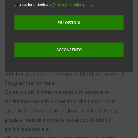
crowdfunding alla quale hanno contribuito privati
alla sezione dedicata (
Privacy
-
Cookie policy
).
cittadini, imprese e Intesa Sanpaolo.
PIÙ OPZIONI
Quart, 24 ottobre 2023 – Inaugurata oggi la serra
riscaldata con energia eolica per la coltivazione di
orchidee nell’ambito del progetto “Purezza ed
ACCONSENTO
Energia” della Fondazione Sistema Ollignan Onlus,
sostenuto dal Gruppo Intesa Sanpaolo, in
collaborazione con Fondazione CESVI, attraverso il
Programma Formula.
Obiettivo del progetto è quello di sostenere
l’inclusione sociale e lavorativa dei giovani con
disabilità nel territorio di Quart in Valle D’Aosta,
grazie a metodi innovativi ed ecosostenibili di
agricoltura sociale.