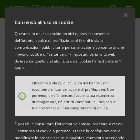
Consenso all'uso di cookie
Comunicati stampa
Questo sito utilizza cookie tecnici e, previo consenso
dell’utente, cookie di profilazione al fine di inviare
STAMPA
AGGIORNA
comunicazioni pubblicitarie personalizzate e consente anche
COMUNICATO STAMPA
l'invio di cookie di "terze parti" (impostati da un sito web
diverso da quello visitato). L'uso dei cookie ha la durata di 1
INAUGURATA AD OLLIGNAN UNA SERRA
anno.
RISCALDATA CON ENERGIA EOLICA
PER LA COLTIVAZIONE DI ORCHIDEE
Cliccando sulla [x] di chiusura del banner, non
acconsenti all’uso dei cookie di profilazione. Non
!
potremo, perciò, personalizzare la tua esperienza
• Un progetto per sostenere l’inclusione sociale e
di navigazione, né offrirti contenuti in linea con le
lavorativa di giovani con disabilità nel territorio di
tue preferenze o i tuoi comportamenti online.
Quart in Valle D’Aosta, grazie a metodi innovativi ed
È possibile consultare l'informativa estesa, prestare o meno
ecosostenibili di agricoltura sociale.
il consenso ai cookie o personalizzarne la configurazione e
• Il progetto è stato finanziato da un’iniziativa di
modificare le proprie scelte in qualsiasi momento accedendo