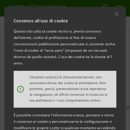
Consenso all'uso di cookie
Comunicati stampa
Questo sito utilizza cookie tecnici e, previo consenso
dell’utente, cookie di profilazione al fine di inviare
STAMPA
AGGIORNA
comunicazioni pubblicitarie personalizzate e consente anche
COMUNICATO STAMPA
l'invio di cookie di "terze parti" (impostati da un sito web
INTESA SANPAOLO SOSTIENE
diverso da quello visitato). L'uso dei cookie ha la durata di 1
IL PROGETTO “NO DIFFERENCE” ATTRAVERSO IL
anno.
CROWDFUNDING
Cliccando sulla [x] di chiusura del banner, non
acconsenti all’uso dei cookie di profilazione. Non
Obiettivo di raccolta: 100mila euro entro fine agosto
!
potremo, perciò, personalizzare la tua esperienza
di navigazione, né offrirti contenuti in linea con le
Si può donare dal sito web di For Funding – Formula
tue preferenze o i tuoi comportamenti online.
https://www.forfunding.intesasanpaolo.com/DonationP
È possibile consultare l'informativa estesa, prestare o meno
ISP/nav/progetto/nodifference
il consenso ai cookie o personalizzarne la configurazione e
• Il progetto ha lo scopo di offrire percorsi di
modificare le proprie scelte in qualsiasi momento accedendo