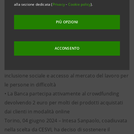
inclusione sociale per ragazze e ragazzi in situazioni di
alla sezione dedicata (
Privacy
-
Cookie policy
).
emarginazione, attraverso lo sport, in un luogo dove
le differenze reciproche ed il talento di ciascuno siano
PIÙ OPZIONI
valorizzati quali ricchezza per superare insieme ogni
forma di discriminazione
• L’iniziativa è sostenuta da Intesa Sanpaolo, in
ACCONSENTO
collaborazione con CESVI, attraverso il Programma
Formula dedicato a sostenibilità ambientale,
inclusione sociale e accesso al mercato del lavoro per
le persone in difficoltà
• La Banca partecipa attivamente al crowdfunding
devolvendo 2 euro per molti dei prodotti acquistati
dai clienti in modalità online
Torino, 04 giugno 2024 – Intesa Sanpaolo, coadiuvata
nella scelta da CESVI, ha deciso di sostenere il