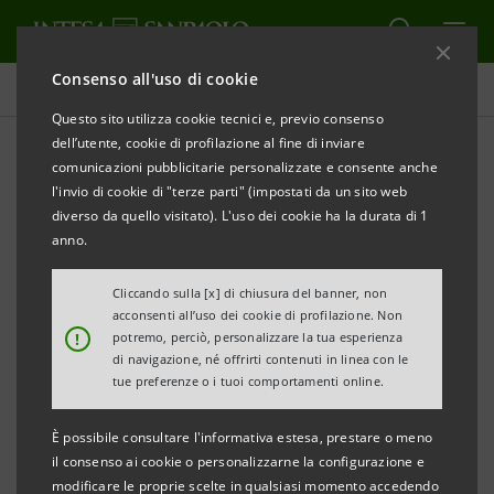
Consenso all'uso di cookie
Comunicati stampa
Questo sito utilizza cookie tecnici e, previo consenso
dell’utente, cookie di profilazione al fine di inviare
STAMPA
AGGIORNA
comunicazioni pubblicitarie personalizzate e consente anche
INTESA SANPAOLO PUBBLICA LE NUOVE REGOLE
l'invio di cookie di "terze parti" (impostati da un sito web
PER L’OPERATIVITÀ NEL SETTORE OIL&GAS
diverso da quello visitato). L'uso dei cookie ha la durata di 1
anno.
·
Esclusione del finanziamento ai progetti di
estrazione delle risorse non convenzionali e ai
Cliccando sulla [x] di chiusura del banner, non
acconsenti all’uso dei cookie di profilazione. Non
progetti di sviluppo di nuovi giacimenti petroliferi
!
potremo, perciò, personalizzare la tua esperienza
di navigazione, né offrirti contenuti in linea con le
·
La policy fissa criteri stringenti per l’esclusione
tue preferenze o i tuoi comportamenti online.
dai finanziamenti di società con ricavi derivanti da
È possibile consultare l'informativa estesa, prestare o meno
risorse non convenzionali (più del 15% dei ricavi)
il consenso ai cookie o personalizzarne la configurazione e
modificare le proprie scelte in qualsiasi momento accedendo
·
Phase out da risorse non convenzionali