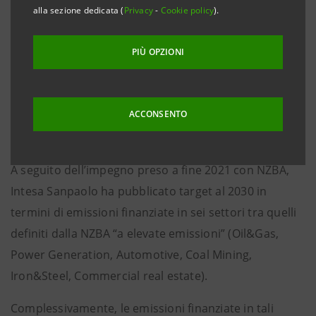
alla sezione dedicata (
Privacy
-
Cookie policy
).
anticipato al 2025 (dal 2030)
Torino/Milano, 26 giugno 2024
– Intesa Sanpaolo
PIÙ OPZIONI
procede nell’impegno contro il cambiamento
climatico e nel percorso verso Net Zero con
ACCONSENTO
progressive implementazioni e con risultati
importanti.
A seguito dell’impegno preso a fine 2021 con NZBA,
Intesa Sanpaolo ha pubblicato target al 2030 in
termini di emissioni finanziate in sei settori tra quelli
definiti dalla NZBA “a elevate emissioni” (Oil&Gas,
Power Generation, Automotive, Coal Mining,
Iron&Steel, Commercial real estate).
Complessivamente, le emissioni finanziate in tali