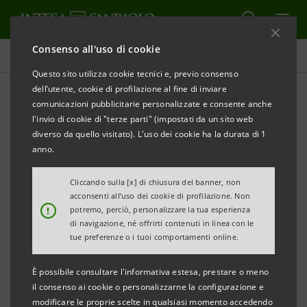
Consenso all'uso di cookie
Comunicati stampa
Questo sito utilizza cookie tecnici e, previo consenso
dell’utente, cookie di profilazione al fine di inviare
STAMPA
AGGIORNA
comunicazioni pubblicitarie personalizzate e consente anche
LAMINAM: DA INTESA SANPAOLO 15 MILIONI DI
l'invio di cookie di "terze parti" (impostati da un sito web
EURO PER LA CRESCITA SOSTENIBILE DEL GRUPPO
diverso da quello visitato). L'uso dei cookie ha la durata di 1
anno.
• Al centro delle strategie dell'impresa modenese la
sensibile riduzione dell'impatto ambientale lungo
Cliccando sulla [x] di chiusura del banner, non
acconsenti all’uso dei cookie di profilazione. Non
tutta la catena di valore e significativi
!
potremo, perciò, personalizzare la tua esperienza
investimenti in Ricerca & Sviluppo che hanno
di navigazione, né offrirti contenuti in linea con le
tue preferenze o i tuoi comportamenti online.
permesso a Laminam di sviluppare “twO”, la lastra
più sottile al mondo di soli 2mm di spessore
È possibile consultare l'informativa estesa, prestare o meno
il consenso ai cookie o personalizzarne la configurazione e
• S-Loan è il finanziamento di Intesa Sanpaolo per
modificare le proprie scelte in qualsiasi momento accedendo