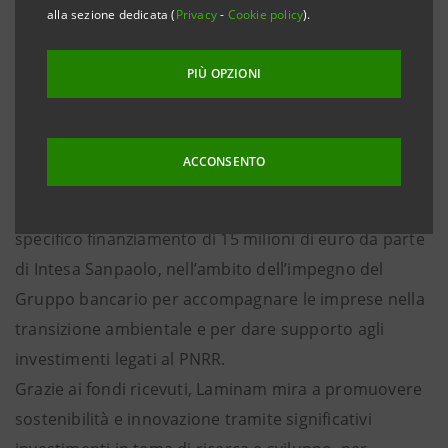
supportare le imprese in sostenibilità ambientale,
alla sezione dedicata (
Privacy
-
Cookie policy
).
sociale e di governance
PIÙ OPZIONI
Fiorano Modenese (Modena), 4 settembre 2024 –
La
crescita sostenibile sempre più al centro dei progetti
di sviluppo di Laminam, impresa leader mondiale
ACCONSENTO
nella progettazione e produzione di lastre ceramiche.
Una mission che ora si rafforza grazie ad uno
specifico finanziamento di 15 milioni di euro da parte
di Intesa Sanpaolo, nell’ambito dell’impegno del
Gruppo bancario per accompagnare le imprese nella
transizione ambientale e per dare supporto agli
investimenti legati al PNRR.
Grazie ai fondi ricevuti, Laminam mira a promuovere
sostenibilità e innovazione tramite significativi