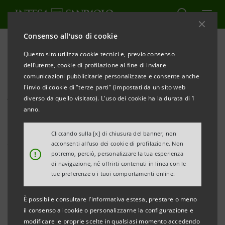
Consenso all'uso di cookie
Comunicati stampa
Questo sito utilizza cookie tecnici e, previo consenso
dell’utente, cookie di profilazione al fine di inviare
STAMPA
AGGIORNA
comunicazioni pubblicitarie personalizzate e consente anche
CDP e Intesa Sanpaolo: nuovo accordo da 1 miliardo
l'invio di cookie di "terze parti" (impostati da un sito web
per la crescita di Pmi e Mid-Cap
diverso da quello visitato). L'uso dei cookie ha la durata di 1
anno.
Grazie alle risorse di Cassa Depositi e Prestiti, la banca
Cliccando sulla [x] di chiusura del banner, non
potrà concedere finanziamenti alle micro, piccole e medie
acconsenti all’uso dei cookie di profilazione. Non
imprese per stimolarne gli investimenti sul territorio
!
potremo, perciò, personalizzare la tua esperienza
di navigazione, né offrirti contenuti in linea con le
tue preferenze o i tuoi comportamenti online.
Una collaborazione consolidata che dal 2021 ha
consentito di mobilitare circa 5 miliardi a favore di 6mila
È possibile consultare l'informativa estesa, prestare o meno
aziende italiane
il consenso ai cookie o personalizzarne la configurazione e
modificare le proprie scelte in qualsiasi momento accedendo