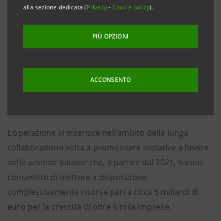
Roma/Milano, 14 gennaio 2026 –
Un nuovo accordo da
alla sezione dedicata (
Privacy
-
Cookie policy
).
1 miliardo di euro per sostenere l’accesso al credito e
l’espansione sui mercati di micro, piccole e medie
PIÙ OPZIONI
imprese, favorendo allo stesso tempo l’economia
reale e lo sviluppo dei territori in cui operano. È
questo l’obiettivo dell’accordo di finanziamento
ACCONSENTO
firmato da Cassa Depositi e Prestiti (CDP) e Intesa
Sanpaolo.
L’operazione si inserisce nell’ambito della lunga
collaborazione volta a promuovere iniziative a favore
delle aziende italiane che, a partire dal 2021, hanno
consentito di mettere a disposizione
complessivamente risorse pari a circa 5 miliardi di
euro per la crescita di oltre 6 mila imprese.