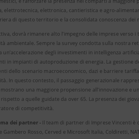
mestici, e rafforzare la presenza nei comparti a maggiore 
 elettrotecnica, elettronica, cantieristica e agro-alimenta
iera di questo territorio e la consolidata conoscenza dei m
tiva, dovrà rimanere alto l’impegno delle imprese verso i t
lità ambientale. Sempre la survey condotta sulla nostra re
a un’accelerazione degli investimenti in intelligenza artifici
ti in impianti di autoproduzione di energia. La gestione dei
i dello scenario macroeconomico, dazi e barriere tariffari
ità. In questo contesto, il passaggio generazionale rappre
 mostrano una maggiore propensione all’innovazione e una 
rispetto a quelle guidate da over 65. La presenza dei giov
atore di competitività.
ema dei partner -
Il team di partner di Imprese Vincenti
 Gambero Rosso, Cerved e Microsoft Italia, Coldiretti, NATI