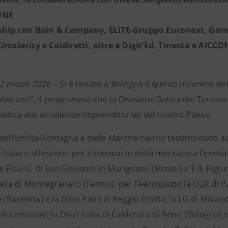
ONE
ship con Bain & Company, ELITE-Gruppo Euronext, Gambe
ircularity e Coldiretti, oltre a Digit’Ed, Tinexta e AICCO
12 marzo 2026 –
Si è tenuto a Bologna il quinto incontro dei
incenti”, il programma che la Divisione Banca dei Territor
edica alle eccellenze imprenditoriali del nostro Paese.
 dell’Emilia-Romagna e delle Marche hanno testimoniato ad 
n Italia e all’estero: per il comparto della meccanica l’emi
Fida G. di San Giovanni in Marignano (Rimini) e F.lli Righ
alia di Montegranaro (Fermo); per l’Aerospazio la CGR di P
(Ravenna) e la Dino Paoli di Reggio Emilia; la LG di Misan
Automotive; la Divel Italia di Calderara di Reno (Bologna) s