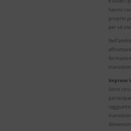
e solari; 
hanno racc
proprio pe
per sé ste
Nell’ambi
affrontare
formazione
transizion
Imprese V
Sono circa
partecipar
raggiunto 
transizio
dimensiona