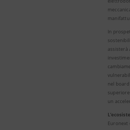
elettrodo
meccanica,
manifattur
In prospet
sostenibi
assisterà 
investimen
cambiament
vulnerabil
nel board
superiore 
un acceler
L’ecosist
Euronext e