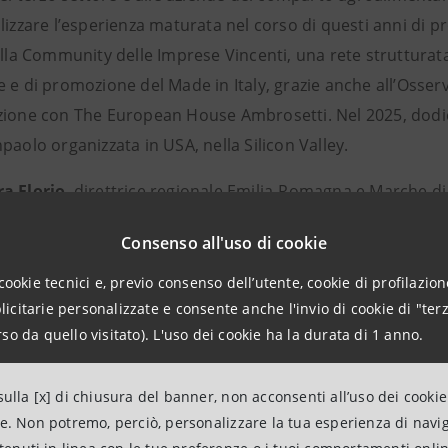
lizzare l’esperienza maturata nel corso di questi anni di p
ella Community delle Imprese Vincenti, una rete strutturat
 e di promozione del Made in Italy, grazie anche all’Osserv
zione con The European House Ambrosetti. Nel 2025, dodici
paolo organizzata in USA, nella Silicon Valley.
a Florio
, direttrice regionale Emilia-Romagna e Marche di
rimono concretamente la forza e la qualità del sistema produtt
Consenso all'uso di cookie
se capaci di crescere e competere unendo tradizione manifattur
mano e visione internazionale. Come Banca dei Territori siamo 
cookie tecnici e, previo consenso dell’utente, cookie di profilazione
citarie personalizzate e consente anche l'invio di cookie di "terz
in digitalizzazione, sostenibilità e persone, generando valore e
so da quello visitato). L'uso dei cookie ha la durata di 1 anno.
”.
a del territorio: i dati del Research Department di Int
ulla [x] di chiusura del banner, non acconsenti all’uso dei cookie
 italiana mostra segnali di resilienza in un contesto inter
ne. Non potremo, perciò, personalizzare la tua esperienza di navi
a, ulteriormente accresciuta dall’escalation del conflitto in