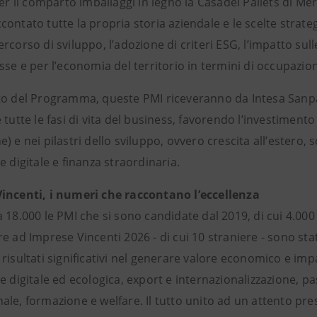
per il comparto imballaggi in legno la Casadei Pallets di M
ontato tutte la propria storia aziendale e le scelte strate
rcorso di sviluppo, l’adozione di criteri ESG, l’impatto sul
sse e per l’economia del territorio in termini di occupazi
to del Programma, queste PMI riceveranno da Intesa Sanpa
 tutte le fasi di vita del business, favorendo l’investimento ne
) e nei pilastri dello sviluppo, ovvero crescita all’estero, 
e digitale e finanza straordinaria.
incenti, i numeri che raccontano l’eccellenza
 18.000 le PMI che si sono candidate dal 2019, di cui 4.000
e ad Imprese Vincenti 2026 - di cui 10 straniere - sono sta
risultati significativi nel generare valore economico e imp
ne digitale ed ecologica, export e internazionalizzazione,
le, formazione e welfare. Il tutto unito ad un attento presi