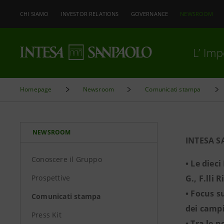
CHI SIAMO
INVESTOR RELATIONS
GOVERNANCE
NEWSROOM
L’ Im
Homepage
Newsroom
Comunicati stampa
NEWSROOM
INTESA S
Conoscere il Gruppo
• Le diec
Prospettive
G., F.lli
• Focus s
Comunicati stampa
dei campi
Press Kit
• Tra le 