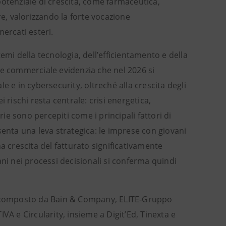
potenziale di crescita, come farmaceutica,
re, valorizzando la forte vocazione
ercati esteri.
emi della tecnologia, dell’efficientamento e della
te commerciale evidenzia che nel 2026 si
ale e in cybersecurity, oltreché alla crescita degli
 rischi resta centrale: crisi energetica,
e sono percepiti come i principali fattori di
senta una leva strategica: le imprese con giovani
crescita del fatturato significativamente
ani nei processi decisionali si conferma quindi
 è composto da Bain & Company, ELITE-Gruppo
VA e Circularity, insieme a Digit’Ed, Tinexta e