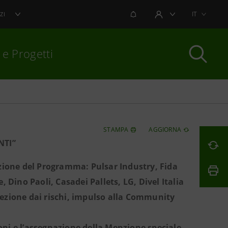
NOTIFICHE
IT
ZI
AREA UTENTE
 e Progetti
per chiudere
STAMPA
AGGIORNA
NTI”
dizione del Programma: Pulsar Industry, Fida
, Dino Paoli, Casadei Pallets, LG, Divel Italia
otezione dai rischi, impulso alla Community
ioni e l’assegnazione della Menzione speciale