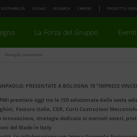
SOSTENIBILITÀ
SOCIALE
RESEARCH
CAREERS
PRODOTTI E SERVI
pegno
La Forza del Gruppo
Eventi
Dettaglio comunicato
premi
Invio
per cercare o
ESC
ANPAOLO: PRESENTATE A BOLOGNA 10 “IMPRESE VINCE
i PMI premiate oggi tra le 150 selezionate dalla sesta e
 Righini, Fessura Italia, CGR, Curti Costruzioni Meccaniche
u innovazione, strategie dedicate ai mercati esteri, pr
oni del Made in Italy
novità, la collaborazione con Intesa Sanpaolo Assicuraz