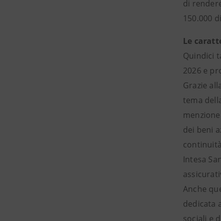
di render
150.000 di
Le caratt
Quindici t
2026 e pro
Grazie al
tema della
menzione 
dei beni a
continuit
Intesa San
assicurat
Anche que
dedicata a
sociali e 