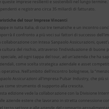
e queste imprese resilienti e sostenibili nel lungo termi
pendenti e registrano circa 35 miliardi di fatturato.
eristiche del tour Imprese Vincenti
appe in tutta Italia, di cui tre tematiche e un incontro con
porrà il confronto a più voci sui fattori di successo dell’im
la collaborazione con Intesa Sanpaolo Assicurazioni, quest’
 cultura del rischio, attraverso l’individuazione di buone 
speciale, ad ogni tappa del tour, ad un’azienda che ha sap
ziendali, come scelta strategica aziendale e asset competiti
à operativa. Nell’ambito dell’incontro bolognese, la “men
paolo Assicurazioni all’impresa Pulsar Industry, che più si è
iva come strumento di supporto alla crescita.
sta edizione vede la collaborazione con la Divisione Inter
lle aziende estere che lavorano in stretta connessione con
del terzo settore e alle aziende del comparto agroalimentar