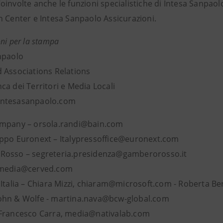
involte anche le funzioni specialistiche di Intesa Sanpaol
n Center e Intesa Sanpaolo Assicurazioni.
ni per la stampa
npaolo
 Associations Relations
a dei Territori e Media Locali
ntesasanpaolo.com
mpany – orsola.randi@bain.com
ppo Euronext – Italypressoffice@euronext.com
osso – segreteria.presidenza@gamberorosso.it
 media@cerved.com
 Italia – Chiara Mizzi, chiaram@microsoft.com - Roberta B
hn & Wolfe - martina.nava@bcw-global.com
Francesco Carra, media@nativalab.com