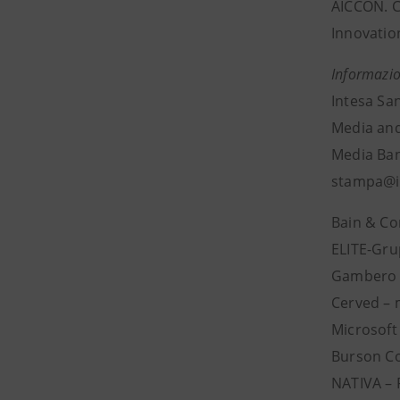
AICCON. Co
Innovatio
Informazio
Intesa Sa
Media and
Media Banc
stampa@i
Bain & Co
ELITE-Gru
Gambero R
Cerved –
Microsoft
Burson Co
NATIVA – 