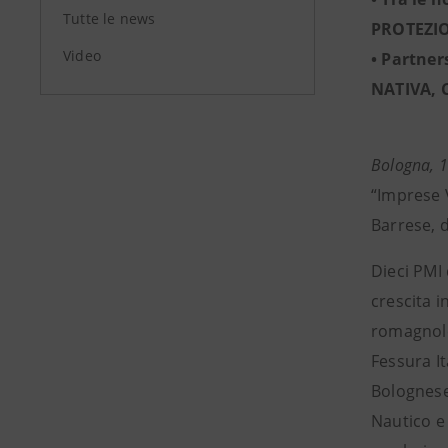
Tutte le news
PROTEZI
Video
• Partner
NATIVA, C
Bologna, 
“Imprese V
Barrese, d
Dieci PMI
crescita i
romagnole 
Fessura It
Bolognese 
Nautico e 