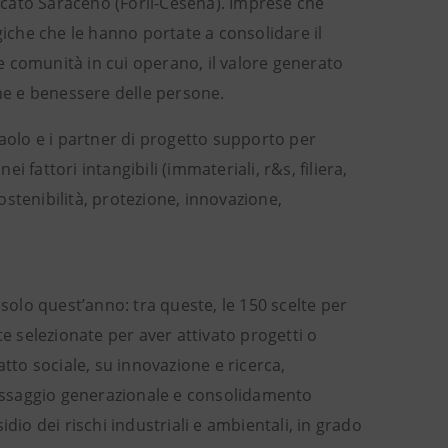
ercato Saraceno (Forlì-Cesena). Imprese che
giche che le hanno portate a consolidare il
le comunità in cui operano, il valore generato
one e benessere delle persone.
olo e i partner di progetto supporto per
i fattori intangibili (immateriali, r&s, filiera,
sostenibilità, protezione, innovazione,
 solo quest’anno: tra queste, le 150 scelte per
te selezionate per aver attivato progetti o
atto sociale, su innovazione e ricerca,
 passaggio generazionale e consolidamento
dio dei rischi industriali e ambientali, in grado