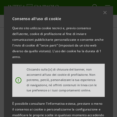
Consenso all'uso di cookie
Comunicati stampa
Questo sito utilizza cookie tecnici e, previo consenso
dell’utente, cookie di profilazione al fine di inviare
STAMPA
AGGIORNA
comunicazioni pubblicitarie personalizzate e consente anche
10 “IMPRESE VINCENTI” NEL MONDO:
l'invio di cookie di "terze parti" (impostati da un sito web
diverso da quello visitato). L'uso dei cookie ha la durata di 1
INTESA SANPAOLO PREMIA LE ECCELLENZE
anno.
INTERNAZIONALI
Cliccando sulla [x] di chiusura del banner, non
·
Selezionate 10 piccole e medie imprese estere che
acconsenti all’uso dei cookie di profilazione. Non
!
potremo, perciò, personalizzare la tua esperienza
operano tra Europa Centrale e Orientale ed Egitto
di navigazione, né offrirti contenuti in linea con le
tue preferenze o i tuoi comportamenti online.
·
Le sinergie tra le Divisioni International Banks e
Banca dei Territori
È possibile consultare l'informativa estesa, prestare o meno
per sviluppare una filiera internazionale capace di
il consenso ai cookie o personalizzarne la configurazione e
modificare le proprie scelte in qualsiasi momento accedendo
attrarre investimenti nel nostro Paese e