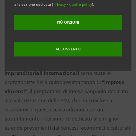
alla sezione dedicata (
Privacy
-
Cookie policy
).
valorizzare il Made in Italy nel mondo
·
Partnership con Bain & Company, ELITE-Gruppo
PIÙ OPZIONI
Euronext, Gambero Rosso, Cerved e Microsoft
Italia, NATIVA, Circularity e Coldiretti, oltre a
ACCONSENTO
Digit’Ed, Tinexta e AICCON
Milano, 9 giugno 2026
-
Dieci eccellenze
imprenditoriali
internazionali
sono state le
protagoniste della quindicesima tappa di
“Imprese
Vincenti”
, il programma di Intesa Sanpaolo dedicato
alla valorizzazione delle PMI, che ha concluso il
roadshow di questa sesta edizione con un
appuntamento interamente dedicato alle migliori
aziende provenienti dai contesti economici e culturali