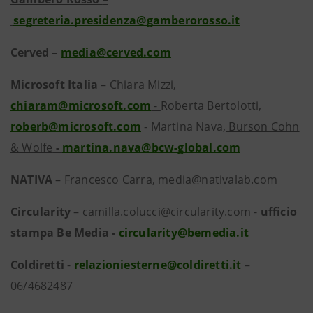
segreteria.presidenza@gamberorosso.it
Cerved
–
media@cerved.com
Microsoft Italia
–
Chiara Mizzi,
chiaram@microsoft.com
-
Roberta Bertolotti,
roberb@microsoft.com
- Martina Nava,
Burson Cohn
& Wolfe
-
martina.nava@bcw-global.com
NATIVA
– Francesco Carra, media@nativalab.com
Circularity
–
camilla.colucci@circularity.com -
ufficio
stampa Be Media -
circularity@bemedia.it
Coldiretti
-
relazioniesterne@coldiretti.it
–
06/4682487