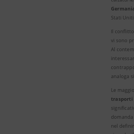
Germania
Stati Unit
Il conflitt
vi sono p
Al contemp
interessan
contrappo
analoga si
Le maggior
trasporti
significat
domanda e
nel defini