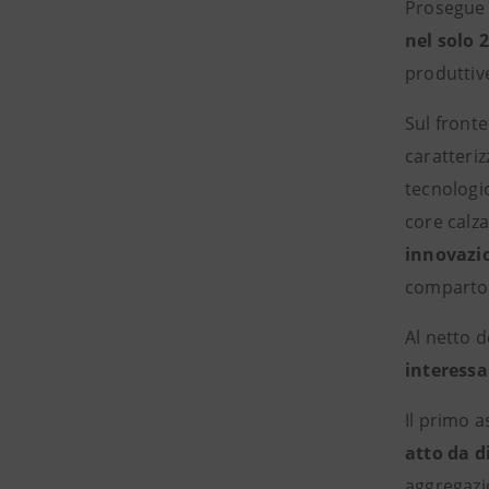
Prosegue 
nel solo 
produttiv
Sul front
caratteri
tecnologic
core calza
innovazio
comparto
Al netto 
interessa
Il primo a
atto da d
aggregazi