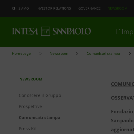
CHI SIAMO
INVESTOR RELATIONS
GOVERNANCE
NEWSROOM
L’ Im
Homepage
Newsroom
Comunicati stampa
NEWSROOM
COMUNIC
Conoscere il Gruppo
OSSERVA
Prospettive
Fondazion
Comunicati stampa
Sanpaolo,
Press Kit
aggiornat