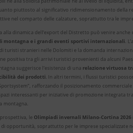
ili né alla solidità patrimoniale né al livello di liquidità,
uanto piuttosto al significativo ridimensionamento della re
tive nel comparto delle calzature, soprattutto tra le impre
 alla dinamica dell’export del Distretto può venire anche 
i montagna e i grandi eventi sportivi internazionali
. L
i turisti stranieri nelle Dolomiti e la domanda internazional
ne positiva tra gli arrivi turistici provenienti da alcuni Paesi
ntagna suggerisce l’esistenza di una
relazione virtuosa tra
ibilità dei prodotti
. In altri termini, i flussi turistici p
Sportsystem”, rafforzando il posizionamento commerciale ne
azi interessanti per iniziative di promozione integrata tra
lla montagna.
prospettiva, le
Olimpiadi invernali Milano-Cortina 2026
 e di opportunità, soprattutto per le imprese specializzate n