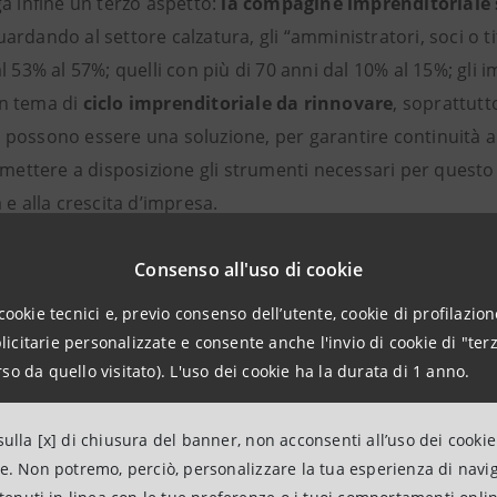
a infine un terzo aspetto:
la compagine imprenditoriale 
rdando al settore calzatura, gli “amministratori, soci o ti
l 53% al 57%; quelli con più di 70 anni dal 10% al 15%; gli i
n tema di
ciclo imprenditoriale da rinnovare
, soprattutt
ossono essere una soluzione, per garantire continuità alle
è mettere a disposizione gli strumenti necessari per ques
 e alla crescita d’impresa.
ze diventano ancora più stringenti se associate alle
sfide 
Consenso all'uso di cookie
zazione delle imprese manifatturiere
avanza ma trova anc
cookie tecnici e, previo consenso dell’utente, cookie di profilazione
nti tecnologie digitali complesse sono il 79% fra le imprese 
citarie personalizzate e consente anche l'invio di cookie di "terz
 tratta più di un optional. Da questa maggiore complessit
so da quello visitato). L'uso dei cookie ha la durata di 1 anno.
capacità di diversificazione nei mercati
(quanto mai indi
isti, la tecnologia diventa fattore abilitante per una maggior
ulla [x] di chiusura del banner, non acconsenti all’uso dei cookie
ne. Non potremo, perciò, personalizzare la tua esperienza di navi
l’intera gestione d’impresa: la
ridefinizione di una propos