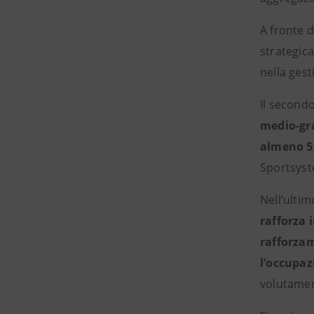
A fronte d
strategica
nella gest
Il secondo
medio-gr
almeno 5
Sportsyst
Nell’ulti
rafforza 
rafforzam
l’occupaz
volutamen