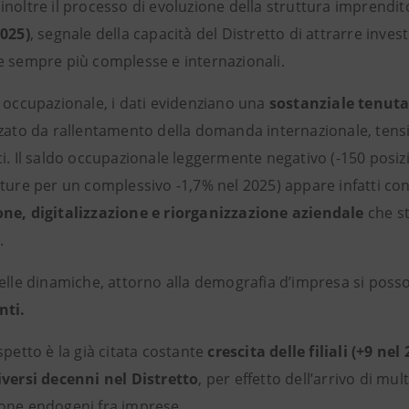
inoltre il processo di evoluzione della struttura imprendit
2025)
, segnale della capacità del Distretto di attrarre invest
e sempre più complesse e internazionali.
e occupazionale, i dati evidenziano una
sostanziale tenuta 
zzato da rallentamento della domanda internazionale, tens
i. Il saldo occupazionale leggermente negativo (-150 posizi
ture per un complessivo -1,7% nel 2025) appare infatti con
ne, digitalizzazione e riorganizzazione aziendale
che s
.
delle dinamiche, attorno alla demografia d’impresa si pos
nti.
spetto è la già citata costante
crescita delle filiali (+9 nel
iversi decenni nel Distretto
, per effetto dell’arrivo di mul
one endogeni fra imprese.