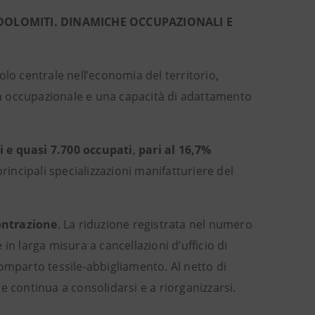
DOLOMITI. DINAMICHE OCCUPAZIONALI E
lo centrale nell’economia del territorio,
a occupazionale e una capacità di adattamento
li e quasi 7.700 occupati
,
pari al 16,7%
incipali specializzazioni manifatturiere del
ontrazione
. La riduzione registrata nel numero
 in larga misura a cancellazioni d’ufficio di
 comparto tessile-abbigliamento. Al netto di
continua a consolidarsi e a riorganizzarsi.