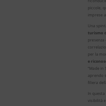
riconducib
piccole, q
imprese at
Una spinta
turismo d
presenza d
correlazio
per la mo
e riconosc
“Made in 
aprendo sp
filiera de
In questa 
visibilità