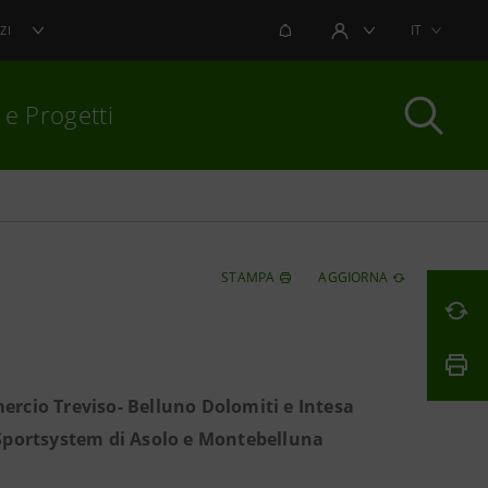
NOTIFICHE
IT
ZI
AREA UTENTE
 e Progetti
per chiudere
STAMPA
AGGIORNA
rcio Treviso- Belluno Dolomiti e Intesa
o Sportsystem di Asolo e Montebelluna