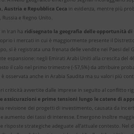
, Austria e Repubblica Ceca
in evidenza, mentre più pro
i, Russia e Regno Unito.
o in Iran ha
ridisegnato la geografia delle opportunità di 
roprio i mercati in cui è maggiormente presente il Distret
o, si è registrata una frenata delle vendite nei Paesi del G
te espansione: negli Emirati Arabi Uniti alla crescita del 46
sto il calo nel primo trimestre (-57,5%) da attribuire pro
 è osservata anche in Arabia Saudita ma su valori più cont
i criticità avvertite dalle imprese in seguito al conflitto 
 e assicurazioni e prime tensioni lungo le catene di a
iva revisione dei progetti di investimento, causata da ince
 aumento dei tassi di interesse. Emergono inoltre maggior
re risposte strategiche adeguate all’attuale contesto. Nel d