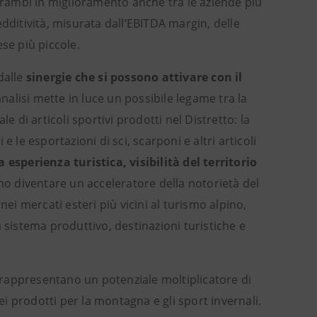
 entrambi in miglioramento anche tra le aziende più
dditività, misurata dall’EBITDA margin, delle
se più piccole.
dalle
sinergie che si possono attivare con il
’analisi mette in luce un possibile legame tra la
e di articoli sportivi prodotti nel Distretto: la
 e le esportazioni di sci, scarponi e altri articoli
 esperienza turistica, visibilità del territorio
ossono diventare un acceleratore della notorietà del
i mercati esteri più vicini al turismo alpino,
 sistema produttivo, destinazioni turistiche e
rappresentano un potenziale moltiplicatore di
ei prodotti per la montagna e gli sport invernali.