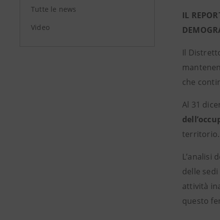
Tutte le news
IL REPOR
Video
DEMOGRA
Il Distret
mantenend
che contin
Al 31 dic
dell’occu
territorio.
L’analisi 
delle sedi
attività i
questo fe