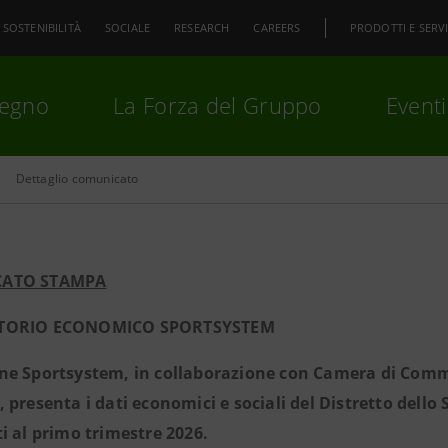
SOSTENIBILITÀ
SOCIALE
RESEARCH
CAREERS
PRODOTTI E SERVI
pegno
La Forza del Gruppo
Eventi
Dettaglio comunicato
premi
Invio
per cercare o
ESC
ATO STAMPA
TORIO ECONOMICO SPORTSYSTEM
e Sportsystem, in collaborazione con Camera di Comme
 presenta i dati economici e sociali del Distretto dell
i al primo trimestre 2026.