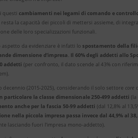
i questi
cambiamenti nei legami di comando e controllo
 resta la capacità dei piccoli di mettersi assieme, di integr
ione delle loro specializzazioni funzionali.
 aspetto da evidenziare è infatti lo
spostamento della fil
ande dimensione d’impresa
.
Il 60% degli addetti allo 
0 addetti
(per confronto, il dato scende al 43% con riferi
em).
mo decennio (2015-2025), considerando il solo settore
core
d
in particolare la classe dimensionale 250-499 addetti
(la
ento anche per la fascia 50-99 addetti
(dal 12,8% al 13,
ione nella piccola impresa passa invece dal 44,9% al 38
te lasciando fuori l’impresa mono-addetto).