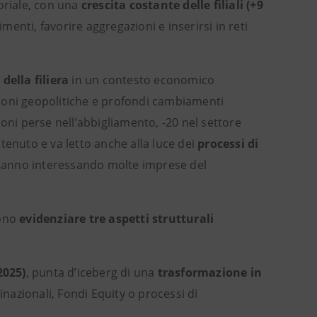
oriale, con una
crescita costante delle filiali (+9
imenti, favorire aggregazioni e inserirsi in reti
della filiera
in un contesto economico
ioni geopolitiche e profondi cambiamenti
oni perse nell’abbigliamento, -20 nel settore
tenuto e va letto anche alla luce dei
processi di
tanno interessando molte imprese del
sono
evidenziare tre aspetti strutturali
 2025)
,
punta d’iceberg di una
trasformazione in
tinazionali, Fondi Equity o processi di