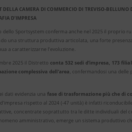
T DELLA CAMERA DI COMMERCIO DI TREVISO-BELLUNO 
FIA D’IMPRESA
to dello Sportsystem conferma anche nel 2025 il proprio ruo
o una struttura produttiva articolata, una forte presenz
ua a caratterizzarne l’evoluzione.
embre 2025 il Distretto
conta 532 sedi d’impresa, 173 filia
pazione complessiva dell’area
, confermandosi una delle pr
dei dati evidenzia una
fase di trasformazione più che di c
 d’impresa rispetto al 2024 (-47 unità) è infatti riconducibile
nattive, concentrate soprattutto tra le ditte individuali del
nomeno amministrativo, emerge un sistema produttivo che 