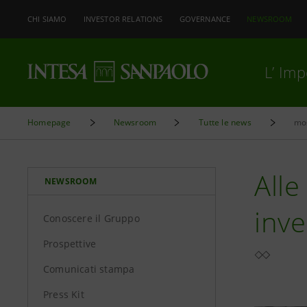
CHI SIAMO
INVESTOR RELATIONS
GOVERNANCE
NEWSROOM
L’ Im
Homepage
Newsroom
Tutte le news
mos
Alle
NEWSROOM
inve
Conoscere il Gruppo
Prospettive
Comunicati stampa
Press Kit