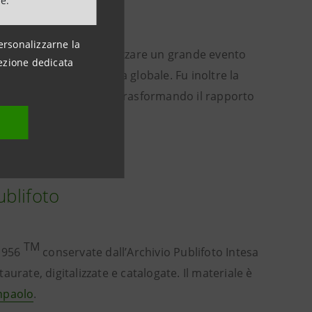
ne.
ersonalizzarne la
no la capacità di organizzare un grande evento
ezione dedicata
 dell’Italia sulla scena globale. Fu inoltre la
n diversi Paesi europei, trasformando il rapporto
ublifoto
TM
1956
conservate dall’Archivio Publifoto Intesa
urate, digitalizzate e catalogate. Il materiale è
anpaolo
.