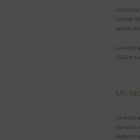
Intesa San
Cortina. VI
prime Olim
La mostra 
2026 di c
Un ra
La mostra 
contesto s
delle infr