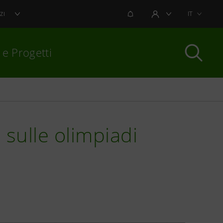
NOTIFICHE
IT
ZI
AREA UTENTE
 e Progetti
per chiudere
a sulle olimpiadi