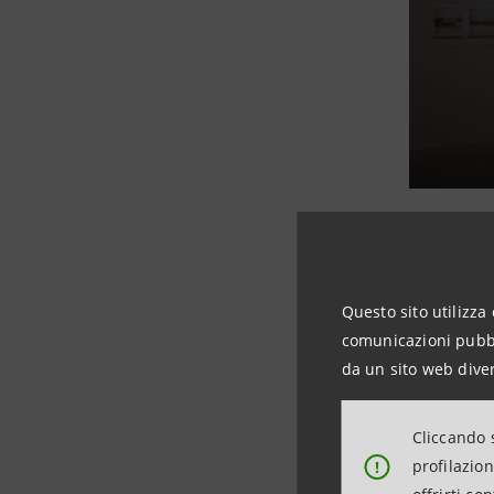
Questo sito utilizza 
Publif
comunicazioni pubbli
da un sito web diver
Publifoto 
Cliccando s
fotografie
profilazio
!
conservato