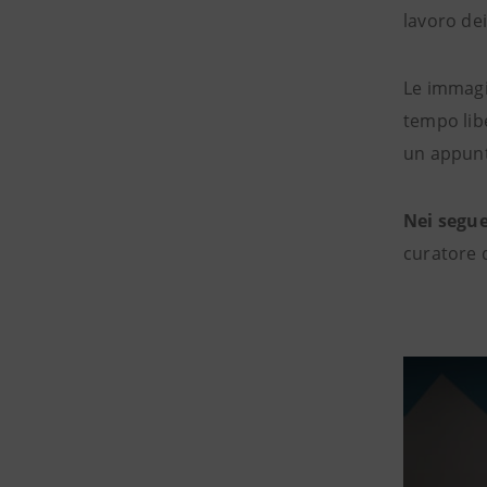
lavoro dei
Le immagin
tempo lib
un appunt
Nei segu
curatore d