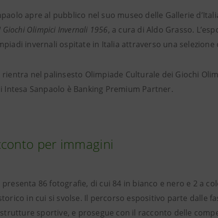
paolo apre al pubblico nel suo museo delle Gallerie d’Ital
I Giochi Olimpici Invernali 1956
, a cura di Aldo Grasso. L’esp
piadi invernali ospitate in Italia attraverso una selezione
rientra nel palinsesto Olimpiade Culturale dei Giochi Olimp
ui Intesa Sanpaolo è Banking Premium Partner.
cconto per immagini
presenta 86 fotografie, di cui 84 in bianco e nero e 2 a co
torico in cui si svolse. Il percorso espositivo parte dalle f
astrutture sportive, e prosegue con il racconto delle compet