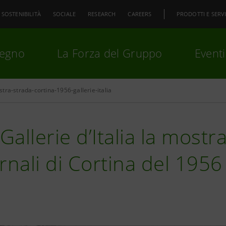
SOSTENIBILITÀ
SOCIALE
RESEARCH
CAREERS
PRODOTTI E SERVI
pegno
La Forza del Gruppo
Eventi
tra-strada-cortina-1956-gallerie-italia
premi
Invio
per cercare o
ESC
 Gallerie d’Italia la mostr
rnali di Cortina del 1956