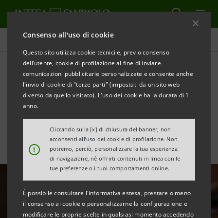
Consenso all'uso di cookie
Tutte le news
Questo sito utilizza cookie tecnici e, previo consenso
dell’utente, cookie di profilazione al fine di inviare
comunicazioni pubblicitarie personalizzate e consente anche
Intesa Sanpaolo accordo
l'invio di cookie di "terze parti" (impostati da un sito web
strategico con Prelios sui
diverso da quello visitato). L'uso dei cookie ha la durata di 1
anno.
crediti deteriorati
Cliccando sulla [x] di chiusura del banner, non
acconsenti all’uso dei cookie di profilazione. Non
!
potremo, perciò, personalizzare la tua esperienza
di navigazione, né offrirti contenuti in linea con le
tue preferenze o i tuoi comportamenti online.
È possibile consultare l'informativa estesa, prestare o meno
il consenso ai cookie o personalizzarne la configurazione e
modificare le proprie scelte in qualsiasi momento accedendo