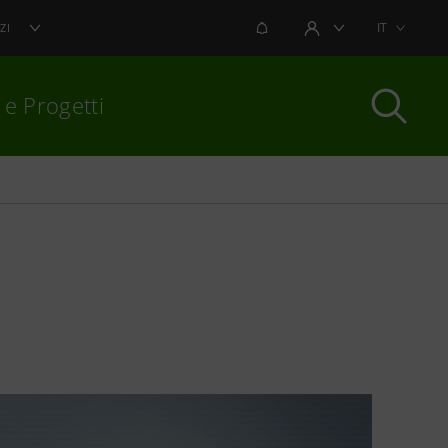
NOTIFICHE
IT
ZI
AREA UTENTE
 e Progetti
per chiudere