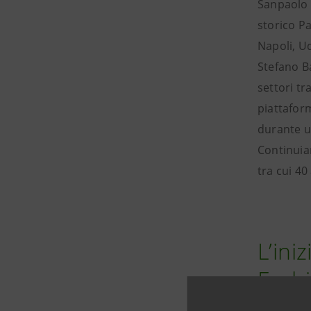
Sanpaolo 
storico Pa
Napoli, Ud
Stefano Ba
settori tr
piattaform
durante u
Continuia
tra cui 40
L’ini
Fash