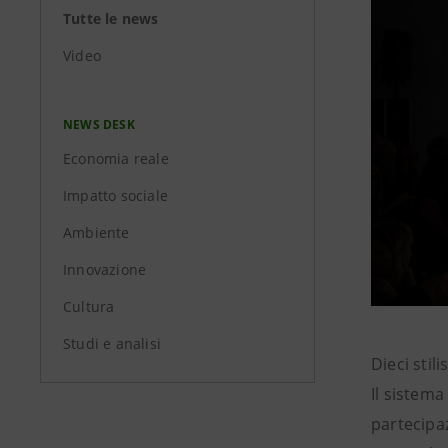
Tutte le news
Video
NEWS DESK
Economia reale
Impatto sociale
Ambiente
Innovazione
Cultura
Studi e analisi
Dieci stil
Il sistema
partecipaz