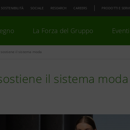
SOSTENIBILITÀ
SOCIALE
RESEARCH
CAREERS
PRODOTTI E SERVI
pegno
La Forza del Gruppo
Eventi
 sostiene il sistema moda
premi
Invio
per cercare o
ESC
sostiene il sistema moda