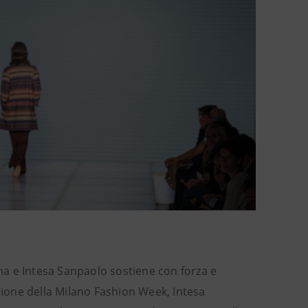
ana e Intesa Sanpaolo sostiene con forza e
asione della Milano Fashion Week, Intesa