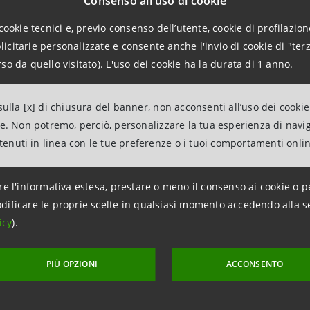
Consenso all'uso di cookie
cookie tecnici e, previo consenso dell’utente, cookie di profilazione
citarie personalizzate e consente anche l'invio di cookie di "terz
o studio realizzato dalla Direzione Studi e Ricerche di Int
so da quello visitato). L'uso dei cookie ha la durata di 1 anno.
nde tessile, abbigliamento, calzature e pelletteria è un s
i euro di valore aggiunto generato, rappresenta il 10,6% de
ulla [x] di chiusura del banner, non acconsenti all’uso dei cookie
13% degli addetti occupati complessivamente nella manifattu
ne. Non potremo, perciò, personalizzare la tua esperienza di navi
 La moda Made in Italy, infatti, mantiene il suo primato an
ntenuti in linea con le tue preferenze o i tuoi comportamenti onli
 aggiunto. Poco meno del 40% del valore aggiunto generat
e all’Italia, una quota pari a tre volte quella tedesca, quat
re l'informativa estesa, prestare o meno il consenso ai cookie o p
L’analisi prosegue evidenziando come i fondamentali di cre
dificare le proprie scelte in qualsiasi momento accedendo alla s
o scenario più complesso. Nei primi sette mesi del 2019 il
icy
).
el 3% rispetto al corrispondente periodo dell’anno precedent
denziale). Segnali di tenuta sono poi venuti dalle vendite 
PIÙ OPZIONI
ACCONSENTO
el tessile hanno accusato un lieve calo (-1%). Ancora una 
seguito ottime performance sui mercati esteri, dove han