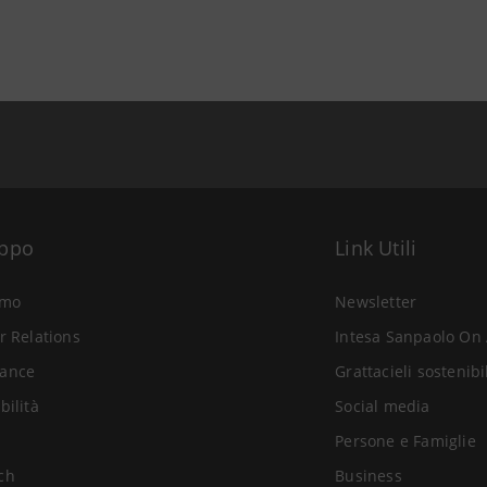
uppo
Link Utili
amo
Newsletter
r Relations
Intesa Sanpaolo On 
ance
Grattacieli sostenibi
bilità
Social media
Persone e Famiglie
ch
Business