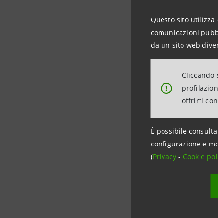
Questo sito utilizza 
comunicazioni pubbli
Secondo un
da un sito web diver
che compre
miliardi d
Cliccando s
ovvero il 
profilazio
!
nazionale.
offrirti co
di valore
associabil
È possibile consulta
francese. 
configurazione e mo
pur in un
(
Privacy
-
Cookie pol
correnti d
(+8,1% ten
a monte d
hanno con