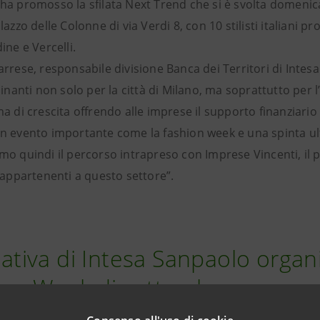
ha promosso la sfilata Next Trend che si è svolta domenic
lazzo delle Colonne di via Verdi 8, con 10 stilisti italiani 
ine e Vercelli.
rrese, responsabile divisione Banca dei Territori di Intes
ainanti non solo per la città di Milano, ma soprattutto per
a di crescita offrendo alle imprese il supporto finanziario
n evento importante come la fashion week e una spinta ulte
mo quindi il percorso intrapreso con Imprese Vincenti, il 
 appartenenti a questo settore”.
ziativa di Intesa Sanpaolo orga
ion Week di settembre