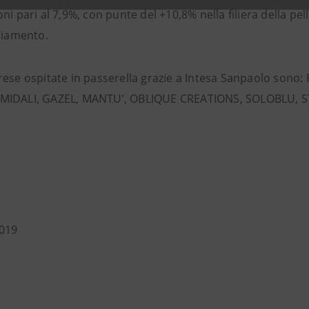
ni pari al 7,9%, con punte del +10,8% nella filiera della p
gliamento.
rese ospitate in passerella grazie a Intesa Sanpaolo so
MIDALI, GAZEL, MANTU’, OBLIQUE CREATIONS, SOLOBLU, S
019