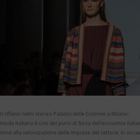
isti sfilano nello storico Palazzo delle Colonne a Milano:
 moda italiano è uno dei punti di forza dell’economia itali
ione alla valorizzazione delle imprese del settore. In occ