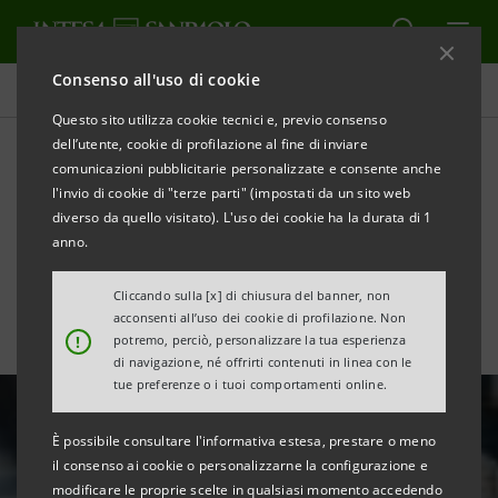
Consenso all'uso di cookie
Tutte le news
Questo sito utilizza cookie tecnici e, previo consenso
dell’utente, cookie di profilazione al fine di inviare
comunicazioni pubblicitarie personalizzate e consente anche
L’industria italiana ha
l'invio di cookie di "terze parti" (impostati da un sito web
bisogno di nuovi
diverso da quello visitato). L'uso dei cookie ha la durata di 1
anno.
investimenti
Cliccando sulla [x] di chiusura del banner, non
acconsenti all’uso dei cookie di profilazione. Non
!
potremo, perciò, personalizzare la tua esperienza
di navigazione, né offrirti contenuti in linea con le
tue preferenze o i tuoi comportamenti online.
È possibile consultare l'informativa estesa, prestare o meno
il consenso ai cookie o personalizzarne la configurazione e
modificare le proprie scelte in qualsiasi momento accedendo