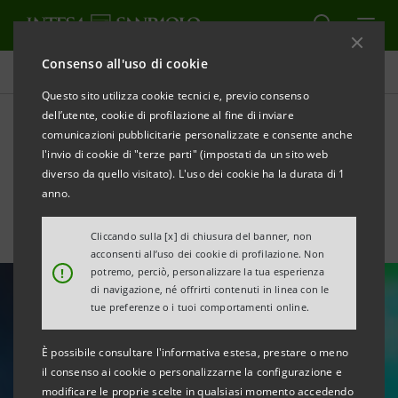
Consenso all'uso di cookie
Tutte le news
Questo sito utilizza cookie tecnici e, previo consenso
dell’utente, cookie di profilazione al fine di inviare
comunicazioni pubblicitarie personalizzate e consente anche
Innovazione come fattore di
l'invio di cookie di "terze parti" (impostati da un sito web
competitività del Paese
diverso da quello visitato). L'uso dei cookie ha la durata di 1
anno.
Cliccando sulla [x] di chiusura del banner, non
acconsenti all’uso dei cookie di profilazione. Non
!
potremo, perciò, personalizzare la tua esperienza
di navigazione, né offrirti contenuti in linea con le
tue preferenze o i tuoi comportamenti online.
È possibile consultare l'informativa estesa, prestare o meno
il consenso ai cookie o personalizzarne la configurazione e
modificare le proprie scelte in qualsiasi momento accedendo