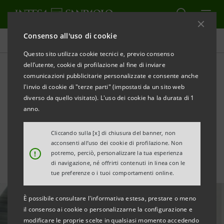
Consenso all'uso di cookie
Tutte le news
Questo sito utilizza cookie tecnici e, previo consenso
dell’utente, cookie di profilazione al fine di inviare
comunicazioni pubblicitarie personalizzate e consente anche
Neva SGR, il venture capital
l'invio di cookie di "terze parti" (impostati da un sito web
hi-tech punta a 250 milioni
diverso da quello visitato). L'uso dei cookie ha la durata di 1
anno.
di raccolta entro 2021
Cliccando sulla [x] di chiusura del banner, non
acconsenti all’uso dei cookie di profilazione. Non
!
potremo, perciò, personalizzare la tua esperienza
di navigazione, né offrirti contenuti in linea con le
tue preferenze o i tuoi comportamenti online.
È possibile consultare l'informativa estesa, prestare o meno
il consenso ai cookie o personalizzarne la configurazione e
modificare le proprie scelte in qualsiasi momento accedendo