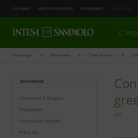
CHI SIAMO
INVESTOR RELATIONS
GOVERNANCE
NEWSROOM
L’ Im
Homepage
Newsroom
Tutte le news
pri
Conc
NEWSROOM
gree
Conoscere il Gruppo
Prospettive
Comunicati stampa
Press Kit