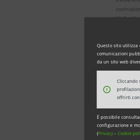
costruzion
€1,3 milia
L’energia 
Questo sito utilizza 
sufficient
comunicazioni pubbli
equivalent
da un sito web diver
L’operazi
Cliccando s
mantenendo
profilazio
!
puntano su
offrirti co
cartolari
È possibile consulta
Intesa San
configurazione e mo
prime ban
(
Privacy
-
Cookie pol