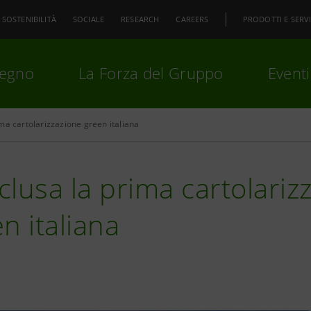
SOSTENIBILITÀ
SOCIALE
RESEARCH
CAREERS
PRODOTTI E SERVI
pegno
La Forza del Gruppo
Eventi
ma cartolarizzazione green italiana
premi
Invio
per cercare o
ESC
lusa la prima cartolarizz
n italiana