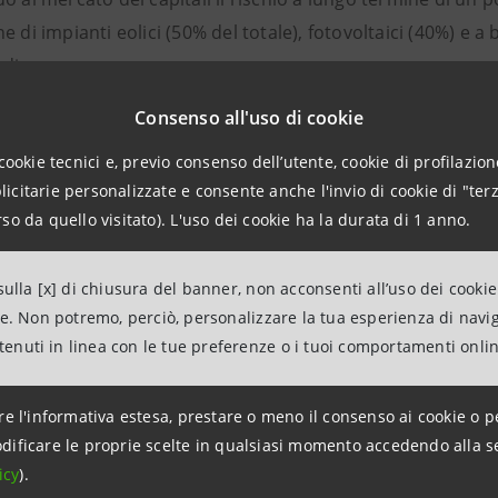
e di impianti eolici (50% del totale), fotovoltaici (40%) e
rdi.
Consenso all'uso di cookie
pulita generata dagli impianti
green
inclusi nel portafoglio 
cookie tecnici e, previo consenso dell’utente, cookie di profilazione
e a soddisfare il fabbisogno annuale di 6 milioni di famigli
citarie personalizzate e consente anche l'invio di cookie di "terz
e a quella prodotta da 3 milioni di auto.
so da quello visitato). L'uso dei cookie ha la durata di 1 anno.
one si inserisce nell’ambito del programma GARC (Gestione 
ulla [x] di chiusura del banner, non acconsenti all’uso dei cookie
 a bilancio gli impieghi già erogati, consente di liberare 
ne. Non potremo, perciò, personalizzare la tua esperienza di navi
 fonti energetiche non inquinanti. Intesa Sanpaolo avrà ino
ntenuti in linea con le tue preferenze o i tuoi comportamenti onli
zzato nuovi
green
project finance
.
re l'informativa estesa, prestare o meno il consenso ai cookie o p
paolo ad oggi ha realizzato 23 operazioni su oltre 35 miliar
dificare le proprie scelte in qualsiasi momento accedendo alla s
che sul mercato europeo delle cartolarizzazioni sintetiche
icy
).