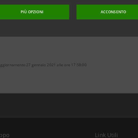
PIÙ OPZIONI
ACCONSENTO
aggiornamento 27 gennaio 2021 alle ore 17:58:00
uppo
Link Utili