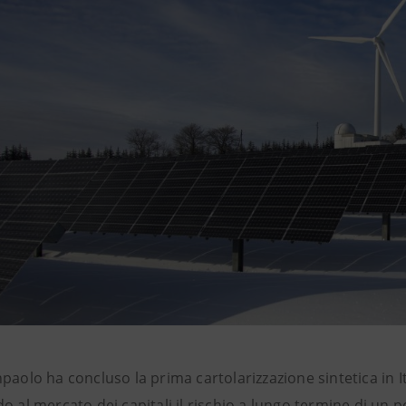
paolo ha concluso la prima cartolarizzazione sintetica in I
o al mercato dei capitali il rischio a lungo termine di un p