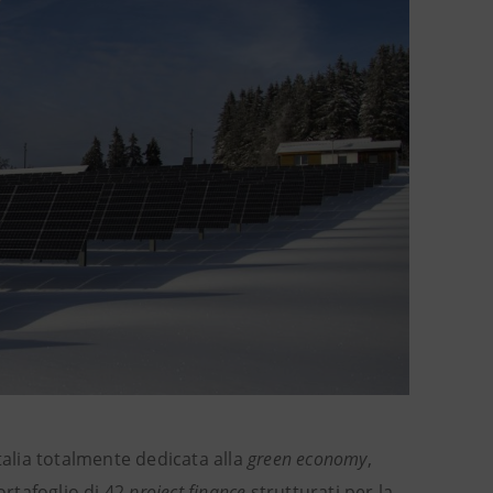
talia totalmente dedicata alla
green economy
,
ortafoglio di 42
project finance
strutturati per la