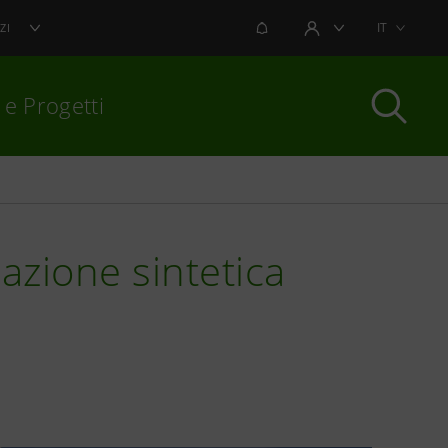
NOTIFICHE
IT
ZI
AREA UTENTE
 e Progetti
per chiudere
azione sintetica