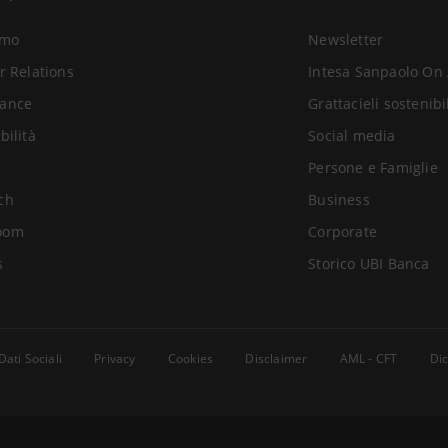
amo
Newsletter
r Relations
Intesa Sanpaolo On 
ance
Grattacieli sostenibi
bilità
Social media
Persone e Famiglie
ch
Business
oom
Corporate
s
Storico UBI Banca
Dati Sociali
Privacy
Cookies
Disclaimer
AML - CFT
Dic