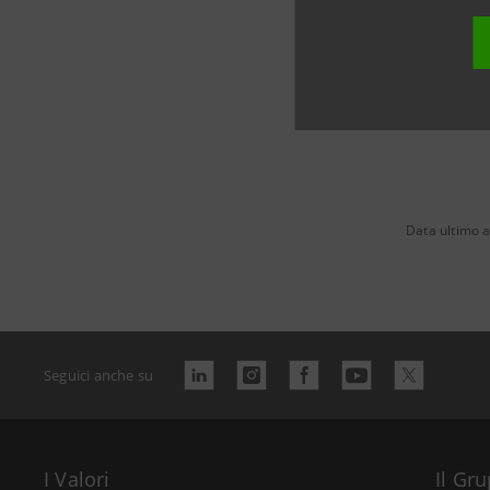
Data ultimo 
Seguici anche su
I Valori
Il Gr