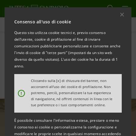
Consenso all'uso di cookie
Tutte le news
Questo sito utilizza cookie tecnici e, previo consenso
dell’utente, cookie di profilazione al fine di inviare
comunicazioni pubblicitarie personalizzate e consente anche
Le Gallerie di Palazzo
l'invio di cookie di "terze parti" (impostati da un sito web
Zevallos-Stigliano a Napoli
diverso da quello visitato). L'uso dei cookie ha la durata di 1
anno.
Cliccando sulla [x] di chiusura del banner, non
acconsenti all’uso dei cookie di profilazione. Non
!
potremo, perciò, personalizzare la tua esperienza
di navigazione, né offrirti contenuti in linea con le
tue preferenze o i tuoi comportamenti online.
È possibile consultare l'informativa estesa, prestare o meno
il consenso ai cookie o personalizzarne la configurazione e
modificare le proprie scelte in qualsiasi momento accedendo