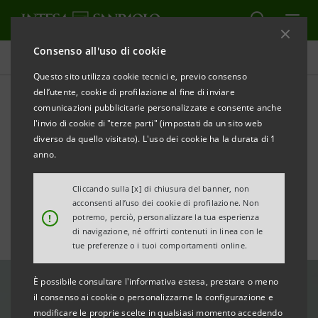
Consenso all'uso di cookie
Tutte le news
Questo sito utilizza cookie tecnici e, previo consenso
dell’utente, cookie di profilazione al fine di inviare
comunicazioni pubblicitarie personalizzate e consente anche
“Young Factor”: le
l'invio di cookie di "terze parti" (impostati da un sito web
responsabilità della finanza,
diverso da quello visitato). L'uso dei cookie ha la durata di 1
anno.
in dialogo con i giovani
Cliccando sulla [x] di chiusura del banner, non
acconsenti all’uso dei cookie di profilazione. Non
!
potremo, perciò, personalizzare la tua esperienza
di navigazione, né offrirti contenuti in linea con le
tue preferenze o i tuoi comportamenti online.
È possibile consultare l'informativa estesa, prestare o meno
il consenso ai cookie o personalizzarne la configurazione e
modificare le proprie scelte in qualsiasi momento accedendo