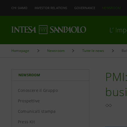
CHI SIAMO
INVESTOR RELATIONS
GOVERNANCE
NEWSROOM
L’ Im
Homepage
Newsroom
Tutte le news
Bal
PMI:
NEWSROOM
busi
Conoscere il Gruppo
Prospettive
Comunicati stampa
Press Kit