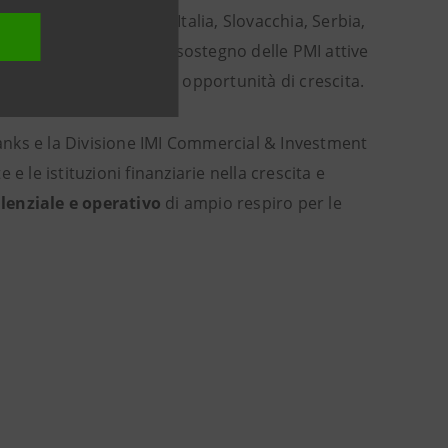
nette 7 diversi Paesi: Italia, Slovacchia, Serbia,
mmi di finanziamento e sostegno delle PMI
attive
alcanica e con notevoli opportunità di crescita.
 Banks e la Divisione IMI Commercial & Investment
 le istituzioni finanziarie nella crescita e
lenziale e operativo
di ampio respiro per le