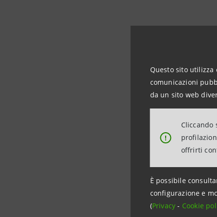
Questo sito utilizza 
comunicazioni pubbli
da un sito web diver
Intesa San
nella più
Cliccando s
profilazio
!
comprende
offrirti co
infatti l’
container
È possibile consulta
configurazione e mo
Tra
gli s
(
Privacy
-
Cookie pol
esempio il