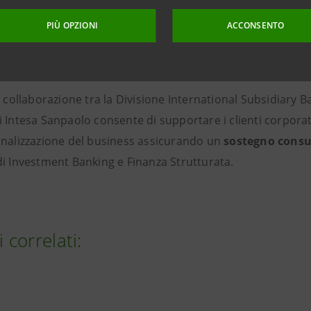
’estensione del
Confirming internazionale
che dal 2022 con
PIÙ OPZIONI
ACCONSENTO
 Romania, Slovenia e Albania. Sono anche previsti progra
usiness,
fondamentali nelle economie dei Paesi dell’area b
la collaborazione tra la Divisione International Subsidiary
 Intesa Sanpaolo consente di supportare i clienti corporate e
onalizzazione del business assicurando un
sostegno consu
di Investment Banking e Finanza Strutturata.
i correlati: