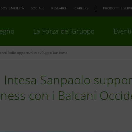
SOSTENIBILITÀ
SOCIALE
RESEARCH
CAREERS
PRODOTTI E SERVI
pegno
La Forza del Gruppo
Eventi
cani Italia opportunita sviluppo business
premi
Invio
per cercare o
ESC
 Intesa Sanpaolo support
ness con i Balcani Occid