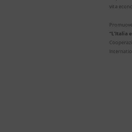
vita econo
Promuovere
“L’Italia 
Cooperazio
Internatio