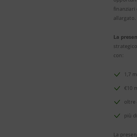
finanziari
allargato.
La presen
strategico
con:
1,7 mi
€10 m
oltre
più d
La presenz