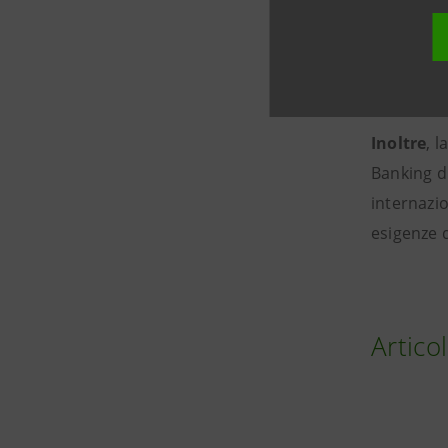
grazie all
Ungheria,
nell’
Agrib
Inoltre
, 
Banking di
internazi
esigenze 
Articol