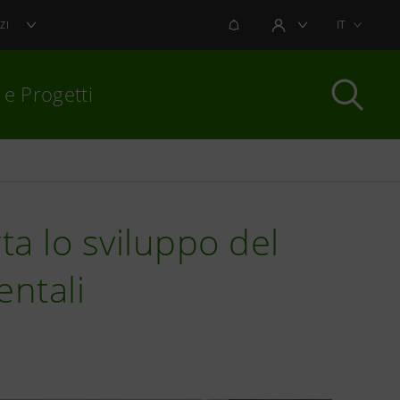
NOTIFICHE
IT
ZI
AREA UTENTE
 e Progetti
per chiudere
a lo sviluppo del
entali