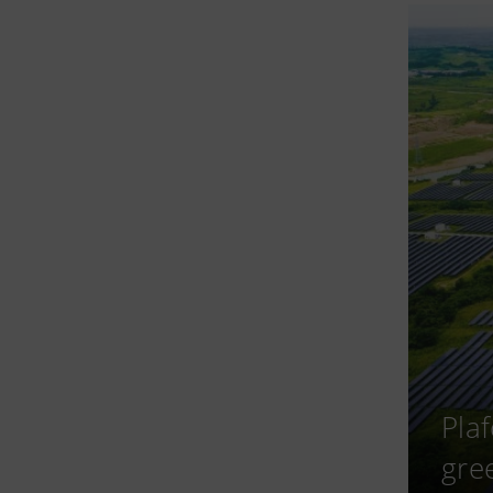
Pla
gree