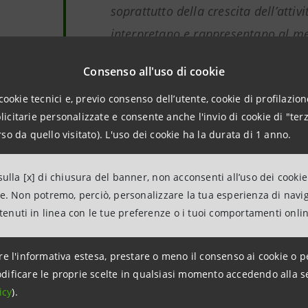
soprattutto della crescita dell’attiv
interpretano e rappresentano al meg
nel mondo.”
Consenso all'uso di cookie
cookie tecnici e, previo consenso dell’utente, cookie di profilazione
Marco Elio Rottigni
, Chief Interna
citarie personalizzate e consente anche l'invio di cookie di "terz
Division di Intesa Sanpaolo
so da quello visitato). L'uso dei cookie ha la durata di 1 anno.
paolo sostiene la visione di un “Partenariato mediterraneo”
 ampia strategia di sviluppo del Gruppo nella regione del
M
ulla [x] di chiusura del banner, non acconsenti all’uso dei cookie
ne. Non potremo, perciò, personalizzare la tua esperienza di navi
 anche i Paesi del centro-est Europa e sta assumendo cre
ntenuti in linea con le tue preferenze o i tuoi comportamenti onli
1% dei mari della terra ma vi transitano il 20% del traffico m
.
re l'informativa estesa, prestare o meno il consenso ai cookie o p
dificare le proprie scelte in qualsiasi momento accedendo alla s
trumenti
messi a disposizione da Intesa Sanpaolo alle impr
icy
).
 “
Programma di Sviluppo Filiere
”, che le supporta sull’in